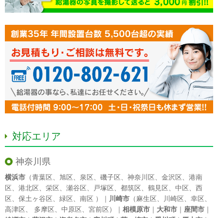
対応エリア
神奈川県
横浜市
（
青葉区
、
旭区
、
泉区
、
磯子区
、
神奈川区
、
金沢区
、
港南
区
、
港北区
、
栄区
、
瀬谷区
、
戸塚区
、
都筑区
、
鶴見区
、
中区
、
西
区
、
保土ヶ谷区
、
緑区
、
南区
）｜
川崎市
（
麻生区
、
川崎区
、
幸区
、
高津区
、
多摩区
、
中原区
、
宮前区
）｜
相模原市
｜
大和市
｜
座間市
｜