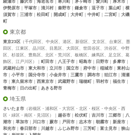
綾瀬市
｜
藤沢市
｜
海老名市
｜
寒川町
｜
茅ヶ崎市
｜
愛川町
｜
厚木市
｜
伊勢原市
｜
平塚市
｜
清川村
｜
秦野市
｜
鎌倉市
｜
逗子市
｜
葉山町
｜
横
須賀市
｜
三浦市
｜
松田町
｜
開成町
｜
大井町
｜
中井町
｜
二宮町
｜
大磯
町
東京都
東京23区
（
千代田区
、
中央区
、
港区
、
新宿区
、
文京区
、
台東区
、
墨
田区
、
江東区
、
品川区
、
目黒区
、
大田区
、
世田谷区
、
渋谷区
、
中野
区
、
杉並区
、
豊島区
、
北区
・
荒川区
、
板橋区
、
練馬区
、
足立区
、
葛
飾区
、
江戸川区
）｜
町田市
｜
八王子市
｜
昭島市
｜
日野市
｜
多摩市
｜
武蔵村山市
｜
東大和市
｜
立川市
｜
国立市
｜
府中市
｜
稲城市
｜
東村山
市
｜
小平市
｜
国分寺市
｜
小金井市
｜
三鷹市
｜
調布市
｜
狛江市
｜
清瀬
市
｜
東久留米市
｜
西東京市
｜
武蔵野市
｜
瑞穂町
｜
羽村市
｜
福生市
｜
青梅市
｜
日の出町
｜
あきる野市
埼玉県
さいたま市
（岩槻区・浦和区・大宮区・北区・桜区・中央区・西
区・緑区・南区・見沼区）｜
越谷市
｜
松伏町
｜
吉川市
｜
三郷市
｜
八
潮市
｜
草加市
｜
川口市
｜
蕨市
｜
戸田市
｜
志木市
｜
朝霧市
｜
新座市
｜
和光市
｜
春日部市
｜
川越市
｜
ふじみ野市
｜
三芳町
｜
富士見市
｜
狭山