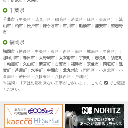
市
｜
所沢市
｜
入間市
千葉県
千葉市
（中央区・花見川区・稲毛区・若葉区・緑区・美浜区）｜
流
山市
｜
柏市
｜
松戸市
｜
鎌ケ谷市
｜
市川市
｜
船橋市
｜
浦安市
｜
習志野
市
福岡県
福岡市
（博多区・中央区・東区・西区・南区・城南区・早良区）
｜
那珂川市｜春日市｜大野城市｜太宰府市｜宇美町｜志免町｜須恵町
｜粕屋町｜久山町｜新宮町｜古賀市｜福津市｜宗像市｜岡垣町｜遠
賀町｜芦屋町｜水巻町｜中間市｜北九州市
（門司区・小倉北区・小
倉南区・若松区・八幡東区・八幡西区・戸畑区）
※福岡エリアは対応出来ない工事がございます。
こちら
でご確認
ください。