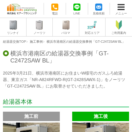
電話
LINE
見積依頼
メニュー
リンナイ
ノーリツ
パロマ
対応エリア
ご利用案内
給湯器交換TOP
施工事例
横浜市港南区の給湯器交換事例「GT-C2472SAW BL」
横浜市港南区の給湯器交換事例「GT-
C2472SAW BL」
2025年3月21日、横浜市港南区にお住まいW様宅のガスふろ給湯
器、東京ガス「NR-A824RFWD-R(GT-2428SAWX-1)」をノーリツ
「GT-C2472SAW BL」にお取替させていただきました。
給湯器本体
施工前
施工後