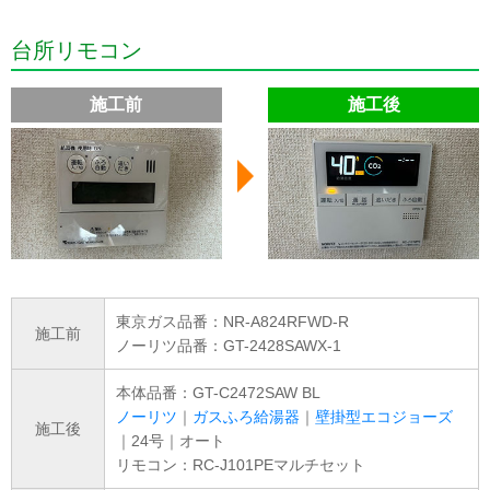
台所リモコン
施工前
施工後
東京ガス品番：NR-A824RFWD-R
施工前
ノーリツ品番：GT-2428SAWX-1
本体品番：GT-C2472SAW BL
ノーリツ
｜
ガスふろ給湯器
｜
壁掛型エコジョーズ
施工後
｜24号｜オート
リモコン：RC-J101PEマルチセット