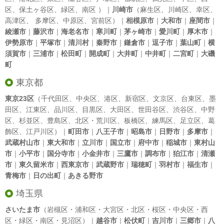
区
、
保土ヶ谷区
、
緑区
、
南区
）｜
川崎市
（
麻生区
、
川崎区
、
幸区
、
高津区
、
多摩区
、
中原区
、
宮前区
）｜
相模原市
｜
大和市
｜
座間市
｜
綾瀬市
｜
藤沢市
｜
海老名市
｜
寒川町
｜
茅ヶ崎市
｜
愛川町
｜
厚木市
｜
伊勢原市
｜
平塚市
｜
清川村
｜
秦野市
｜
鎌倉市
｜
逗子市
｜
葉山町
｜
横
須賀市
｜
三浦市
｜
松田町
｜
開成町
｜
大井町
｜
中井町
｜
二宮町
｜
大磯
町
東京都
東京23区
（
千代田区
、
中央区
、
港区
、
新宿区
、
文京区
、
台東区
、
墨
田区
、
江東区
、
品川区
、
目黒区
、
大田区
、
世田谷区
、
渋谷区
、
中野
区
、
杉並区
、
豊島区
、
北区
・
荒川区
、
板橋区
、
練馬区
、
足立区
、
葛
飾区
、
江戸川区
）｜
町田市
｜
八王子市
｜
昭島市
｜
日野市
｜
多摩市
｜
武蔵村山市
｜
東大和市
｜
立川市
｜
国立市
｜
府中市
｜
稲城市
｜
東村山
市
｜
小平市
｜
国分寺市
｜
小金井市
｜
三鷹市
｜
調布市
｜
狛江市
｜
清瀬
市
｜
東久留米市
｜
西東京市
｜
武蔵野市
｜
瑞穂町
｜
羽村市
｜
福生市
｜
青梅市
｜
日の出町
｜
あきる野市
埼玉県
さいたま市
（岩槻区・浦和区・大宮区・北区・桜区・中央区・西
区・緑区・南区・見沼区）｜
越谷市
｜
松伏町
｜
吉川市
｜
三郷市
｜
八