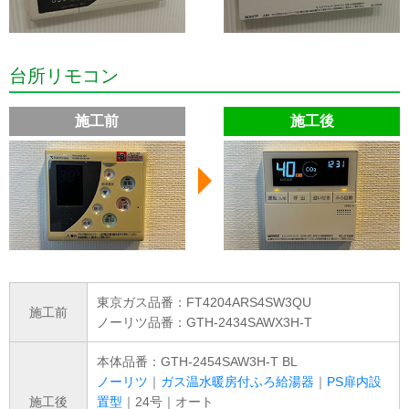
台所リモコン
施工前
施工後
東京ガス品番：FT4204ARS4SW3QU
施工前
ノーリツ品番：GTH-2434SAWX3H-T
本体品番：GTH-2454SAW3H-T BL
ノーリツ
｜
ガス温水暖房付ふろ給湯器
｜
PS扉内設
施工後
置型
｜24号｜オート