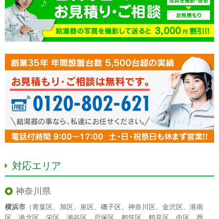
対応エリア
神奈川県
横浜市
（
青葉区
、
旭区
、
泉区
、
磯子区
、
神奈川区
、
金沢区
、
港南
区
、
港北区
、
栄区
、
瀬谷区
、
戸塚区
、
都筑区
、
鶴見区
、
中区
、
西