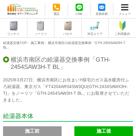
電話
LINE
見積依頼
メニュー
リンナイ
ノーリツ
パロマ
対応エリア
ご利用案内
給湯器交換TOP
施工事例
横浜市南区の給湯器交換事例「GTH-2454SAW3H-T
BL」
横浜市南区の給湯器交換事例「GTH-
2454SAW3H-T BL」
2025年3月27日、横浜市南区にお住まいY様宅のガス温水暖房付ふ
ろ給湯器、東京ガス「FT4204ARS4SW3QU(GTH-2434SAWX3H-
T)」をノーリツ「GTH-2454SAW3H-T BL」にお取替させていただ
きました。
給湯器本体
施工前
施工後