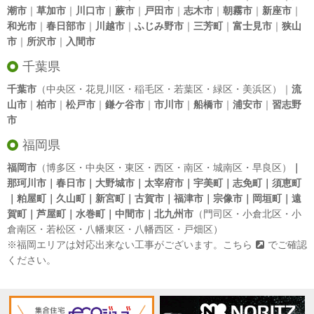
潮市
｜
草加市
｜
川口市
｜
蕨市
｜
戸田市
｜
志木市
｜
朝霧市
｜
新座市
｜
和光市
｜
春日部市
｜
川越市
｜
ふじみ野市
｜
三芳町
｜
富士見市
｜
狭山
市
｜
所沢市
｜
入間市
千葉県
千葉市
（中央区・花見川区・稲毛区・若葉区・緑区・美浜区）｜
流
山市
｜
柏市
｜
松戸市
｜
鎌ケ谷市
｜
市川市
｜
船橋市
｜
浦安市
｜
習志野
市
福岡県
福岡市
（博多区・中央区・東区・西区・南区・城南区・早良区）
｜
那珂川市｜春日市｜大野城市｜太宰府市｜宇美町｜志免町｜須恵町
｜粕屋町｜久山町｜新宮町｜古賀市｜福津市｜宗像市｜岡垣町｜遠
賀町｜芦屋町｜水巻町｜中間市｜北九州市
（門司区・小倉北区・小
倉南区・若松区・八幡東区・八幡西区・戸畑区）
※福岡エリアは対応出来ない工事がございます。
こちら
でご確認
ください。