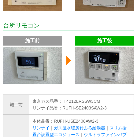
台所リモコン
施工前
施工後
東京ガス品番：IT4212LRSSW3CM
施工前
リンナイ品番：RUFH-SE2403SAW2-3
本体品番：RUFH-USE2408AW2-3
リンナイ
｜
ガス温水暖房付ふろ給湯器
｜
スリム据
置台設置型エコジョーズ
｜
ウルトラファインバブ