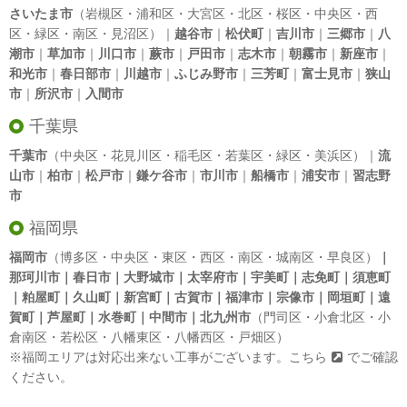
さいたま市
（岩槻区・浦和区・大宮区・北区・桜区・中央区・西
区・緑区・南区・見沼区）｜
越谷市
｜
松伏町
｜
吉川市
｜
三郷市
｜
八
潮市
｜
草加市
｜
川口市
｜
蕨市
｜
戸田市
｜
志木市
｜
朝霧市
｜
新座市
｜
和光市
｜
春日部市
｜
川越市
｜
ふじみ野市
｜
三芳町
｜
富士見市
｜
狭山
市
｜
所沢市
｜
入間市
千葉県
千葉市
（中央区・花見川区・稲毛区・若葉区・緑区・美浜区）｜
流
山市
｜
柏市
｜
松戸市
｜
鎌ケ谷市
｜
市川市
｜
船橋市
｜
浦安市
｜
習志野
市
福岡県
福岡市
（博多区・中央区・東区・西区・南区・城南区・早良区）
｜
那珂川市｜春日市｜大野城市｜太宰府市｜宇美町｜志免町｜須恵町
｜粕屋町｜久山町｜新宮町｜古賀市｜福津市｜宗像市｜岡垣町｜遠
賀町｜芦屋町｜水巻町｜中間市｜北九州市
（門司区・小倉北区・小
倉南区・若松区・八幡東区・八幡西区・戸畑区）
※福岡エリアは対応出来ない工事がございます。
こちら
でご確認
ください。