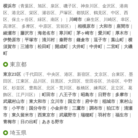
横浜市
（
青葉区
、
旭区
、
泉区
、
磯子区
、
神奈川区
、
金沢区
、
港南
区
、
港北区
、
栄区
、
瀬谷区
、
戸塚区
、
都筑区
、
鶴見区
、
中区
、
西
区
、
保土ヶ谷区
、
緑区
、
南区
）｜
川崎市
（
麻生区
、
川崎区
、
幸区
、
高津区
、
多摩区
、
中原区
、
宮前区
）｜
相模原市
｜
大和市
｜
座間市
｜
綾瀬市
｜
藤沢市
｜
海老名市
｜
寒川町
｜
茅ヶ崎市
｜
愛川町
｜
厚木市
｜
伊勢原市
｜
平塚市
｜
清川村
｜
秦野市
｜
鎌倉市
｜
逗子市
｜
葉山町
｜
横
須賀市
｜
三浦市
｜
松田町
｜
開成町
｜
大井町
｜
中井町
｜
二宮町
｜
大磯
町
東京都
東京23区
（
千代田区
、
中央区
、
港区
、
新宿区
、
文京区
、
台東区
、
墨
田区
、
江東区
、
品川区
、
目黒区
、
大田区
、
世田谷区
、
渋谷区
、
中野
区
、
杉並区
、
豊島区
、
北区
・
荒川区
、
板橋区
、
練馬区
、
足立区
、
葛
飾区
、
江戸川区
）｜
町田市
｜
八王子市
｜
昭島市
｜
日野市
｜
多摩市
｜
武蔵村山市
｜
東大和市
｜
立川市
｜
国立市
｜
府中市
｜
稲城市
｜
東村山
市
｜
小平市
｜
国分寺市
｜
小金井市
｜
三鷹市
｜
調布市
｜
狛江市
｜
清瀬
市
｜
東久留米市
｜
西東京市
｜
武蔵野市
｜
瑞穂町
｜
羽村市
｜
福生市
｜
青梅市
｜
日の出町
｜
あきる野市
埼玉県