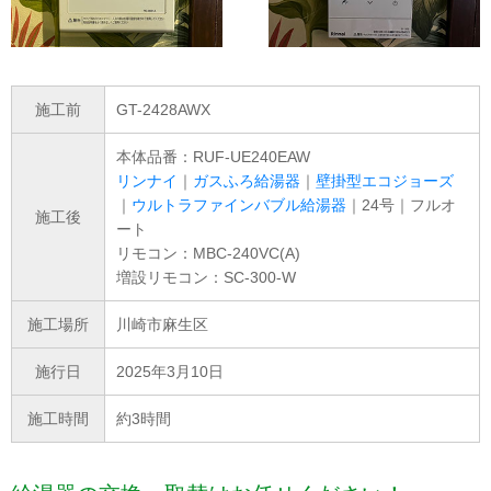
施工前
GT-2428AWX
本体品番：RUF-UE240EAW
リンナイ
｜
ガスふろ給湯器
｜
壁掛型エコジョーズ
｜
ウルトラファインバブル給湯器
｜24号｜フルオ
施工後
ート
リモコン：MBC-240VC(A)
増設リモコン：SC-300-W
施工場所
川崎市麻生区
施行日
2025年3月10日
施工時間
約3時間