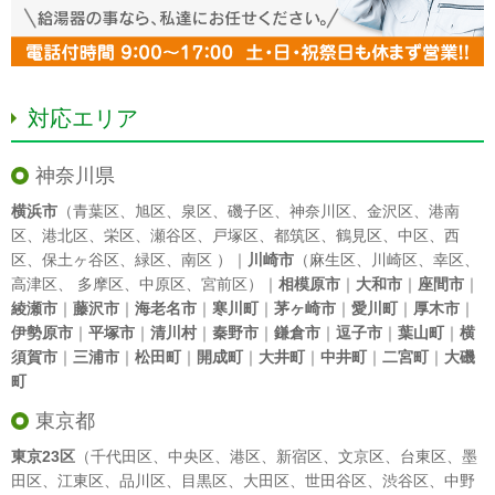
対応エリア
神奈川県
横浜市
（
青葉区
、
旭区
、
泉区
、
磯子区
、
神奈川区
、
金沢区
、
港南
区
、
港北区
、
栄区
、
瀬谷区
、
戸塚区
、
都筑区
、
鶴見区
、
中区
、
西
区
、
保土ヶ谷区
、
緑区
、
南区
）｜
川崎市
（
麻生区
、
川崎区
、
幸区
、
高津区
、
多摩区
、
中原区
、
宮前区
）｜
相模原市
｜
大和市
｜
座間市
｜
綾瀬市
｜
藤沢市
｜
海老名市
｜
寒川町
｜
茅ヶ崎市
｜
愛川町
｜
厚木市
｜
伊勢原市
｜
平塚市
｜
清川村
｜
秦野市
｜
鎌倉市
｜
逗子市
｜
葉山町
｜
横
須賀市
｜
三浦市
｜
松田町
｜
開成町
｜
大井町
｜
中井町
｜
二宮町
｜
大磯
町
東京都
東京23区
（
千代田区
、
中央区
、
港区
、
新宿区
、
文京区
、
台東区
、
墨
田区
、
江東区
、
品川区
、
目黒区
、
大田区
、
世田谷区
、
渋谷区
、
中野