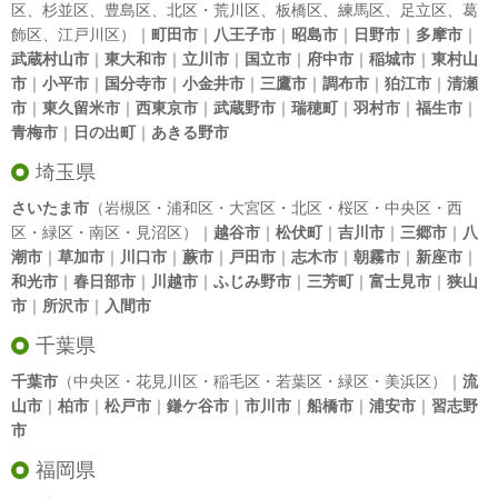
区
、
杉並区
、
豊島区
、
北区
・
荒川区
、
板橋区
、
練馬区
、
足立区
、
葛
飾区
、
江戸川区
）｜
町田市
｜
八王子市
｜
昭島市
｜
日野市
｜
多摩市
｜
武蔵村山市
｜
東大和市
｜
立川市
｜
国立市
｜
府中市
｜
稲城市
｜
東村山
市
｜
小平市
｜
国分寺市
｜
小金井市
｜
三鷹市
｜
調布市
｜
狛江市
｜
清瀬
市
｜
東久留米市
｜
西東京市
｜
武蔵野市
｜
瑞穂町
｜
羽村市
｜
福生市
｜
青梅市
｜
日の出町
｜
あきる野市
埼玉県
さいたま市
（岩槻区・浦和区・大宮区・北区・桜区・中央区・西
区・緑区・南区・見沼区）｜
越谷市
｜
松伏町
｜
吉川市
｜
三郷市
｜
八
潮市
｜
草加市
｜
川口市
｜
蕨市
｜
戸田市
｜
志木市
｜
朝霧市
｜
新座市
｜
和光市
｜
春日部市
｜
川越市
｜
ふじみ野市
｜
三芳町
｜
富士見市
｜
狭山
市
｜
所沢市
｜
入間市
千葉県
千葉市
（中央区・花見川区・稲毛区・若葉区・緑区・美浜区）｜
流
山市
｜
柏市
｜
松戸市
｜
鎌ケ谷市
｜
市川市
｜
船橋市
｜
浦安市
｜
習志野
市
福岡県