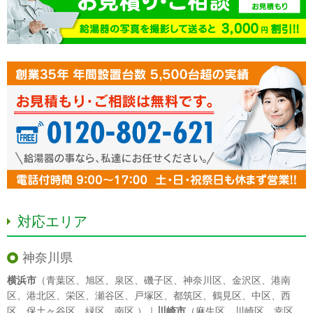
対応エリア
神奈川県
横浜市
（
青葉区
、
旭区
、
泉区
、
磯子区
、
神奈川区
、
金沢区
、
港南
区
、
港北区
、
栄区
、
瀬谷区
、
戸塚区
、
都筑区
、
鶴見区
、
中区
、
西
区
、
保土ヶ谷区
、
緑区
、
南区
）｜
川崎市
（
麻生区
、
川崎区
、
幸区
、