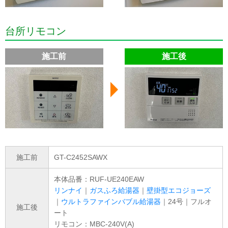
台所リモコン
施工前
施工後
施工前
GT-C2452SAWX
本体品番：RUF-UE240EAW
リンナイ
｜
ガスふろ給湯器
｜
壁掛型エコジョーズ
｜
ウルトラファインバブル給湯器
｜24号｜フルオ
施工後
ート
リモコン：MBC-240V(A)