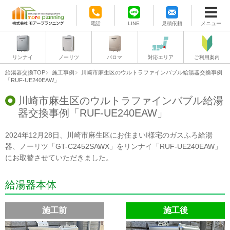
電話
LINE
見積依頼
メニュー
リンナイ
ノーリツ
パロマ
対応エリア
ご利用案内
給湯器交換TOP
施工事例
川崎市麻生区のウルトラファインバブル給湯器交換事例
「RUF-UE240EAW」
川崎市麻生区のウルトラファインバブル給湯
器交換事例「RUF-UE240EAW」
2024年12月28日、川崎市麻生区にお住まいI様宅のガスふろ給湯
器、ノーリツ「GT-C2452SAWX」をリンナイ「RUF-UE240EAW」
にお取替させていただきました。
給湯器本体
施工前
施工後