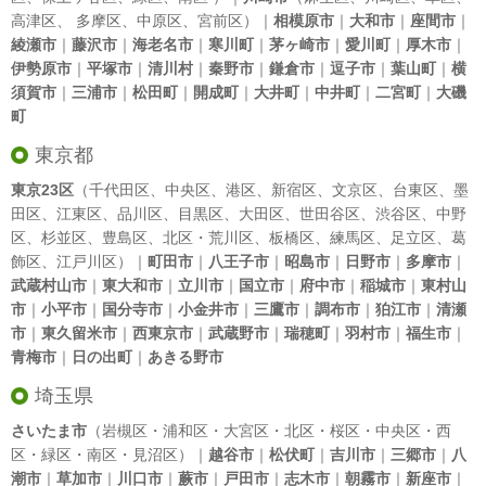
高津区
、
多摩区
、
中原区
、
宮前区
）｜
相模原市
｜
大和市
｜
座間市
｜
綾瀬市
｜
藤沢市
｜
海老名市
｜
寒川町
｜
茅ヶ崎市
｜
愛川町
｜
厚木市
｜
伊勢原市
｜
平塚市
｜
清川村
｜
秦野市
｜
鎌倉市
｜
逗子市
｜
葉山町
｜
横
須賀市
｜
三浦市
｜
松田町
｜
開成町
｜
大井町
｜
中井町
｜
二宮町
｜
大磯
町
東京都
東京23区
（
千代田区
、
中央区
、
港区
、
新宿区
、
文京区
、
台東区
、
墨
田区
、
江東区
、
品川区
、
目黒区
、
大田区
、
世田谷区
、
渋谷区
、
中野
区
、
杉並区
、
豊島区
、
北区
・
荒川区
、
板橋区
、
練馬区
、
足立区
、
葛
飾区
、
江戸川区
）｜
町田市
｜
八王子市
｜
昭島市
｜
日野市
｜
多摩市
｜
武蔵村山市
｜
東大和市
｜
立川市
｜
国立市
｜
府中市
｜
稲城市
｜
東村山
市
｜
小平市
｜
国分寺市
｜
小金井市
｜
三鷹市
｜
調布市
｜
狛江市
｜
清瀬
市
｜
東久留米市
｜
西東京市
｜
武蔵野市
｜
瑞穂町
｜
羽村市
｜
福生市
｜
青梅市
｜
日の出町
｜
あきる野市
埼玉県
さいたま市
（岩槻区・浦和区・大宮区・北区・桜区・中央区・西
区・緑区・南区・見沼区）｜
越谷市
｜
松伏町
｜
吉川市
｜
三郷市
｜
八
潮市
｜
草加市
｜
川口市
｜
蕨市
｜
戸田市
｜
志木市
｜
朝霧市
｜
新座市
｜