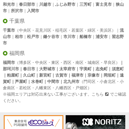
和光市
｜
春日部市
｜
川越市
｜
ふじみ野市
｜
三芳町
｜
富士見市
｜
狭山
市
｜
所沢市
｜
入間市
千葉県
千葉市
（中央区・花見川区・稲毛区・若葉区・緑区・美浜区）｜
流
山市
｜
柏市
｜
松戸市
｜
鎌ケ谷市
｜
市川市
｜
船橋市
｜
浦安市
｜
習志野
市
福岡県
福岡市
（博多区・中央区・東区・西区・南区・城南区・早良区）
｜
那珂川市｜春日市｜大野城市｜太宰府市｜宇美町｜志免町｜須恵町
｜粕屋町｜久山町｜新宮町｜古賀市｜福津市｜宗像市｜岡垣町｜遠
賀町｜芦屋町｜水巻町｜中間市｜北九州市
（門司区・小倉北区・小
倉南区・若松区・八幡東区・八幡西区・戸畑区）
※福岡エリアは対応出来ない工事がございます。
こちら
でご確認
ください。