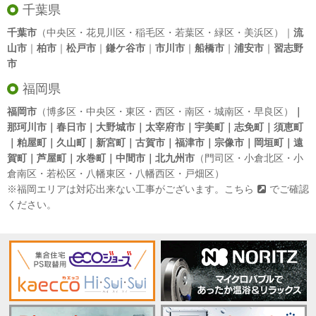
千葉県
千葉市
（中央区・花見川区・稲毛区・若葉区・緑区・美浜区）｜
流
山市
｜
柏市
｜
松戸市
｜
鎌ケ谷市
｜
市川市
｜
船橋市
｜
浦安市
｜
習志野
市
福岡県
福岡市
（博多区・中央区・東区・西区・南区・城南区・早良区）
｜
那珂川市｜春日市｜大野城市｜太宰府市｜宇美町｜志免町｜須恵町
｜粕屋町｜久山町｜新宮町｜古賀市｜福津市｜宗像市｜岡垣町｜遠
賀町｜芦屋町｜水巻町｜中間市｜北九州市
（門司区・小倉北区・小
倉南区・若松区・八幡東区・八幡西区・戸畑区）
※福岡エリアは対応出来ない工事がございます。
こちら
でご確認
ください。