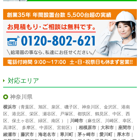
対応エリア
神奈川県
横浜市
（
青葉区
、
旭区
、
泉区
、
磯子区
、
神奈川区
、
金沢区
、
港南
区
、
港北区
、
栄区
、
瀬谷区
、
戸塚区
、
都筑区
、
鶴見区
、
中区
、
西
区
、
保土ヶ谷区
、
緑区
、
南区
）｜
川崎市
（
麻生区
、
川崎区
、
幸区
、
高津区
、
多摩区
、
中原区
、
宮前区
）｜
相模原市
｜
大和市
｜
座間市
｜
綾瀬市
｜
藤沢市
｜
海老名市
｜
寒川町
｜
茅ヶ崎市
｜
愛川町
｜
厚木市
｜