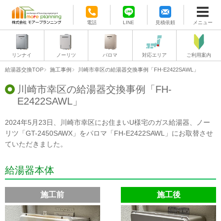
電話
LINE
見積依頼
メニュー
リンナイ
ノーリツ
パロマ
対応エリア
ご利用案内
給湯器交換TOP
施工事例
川崎市幸区の給湯器交換事例「FH-E2422SAWL」
川崎市幸区の給湯器交換事例「FH-
E2422SAWL」
2024年5月23日、川崎市幸区にお住まいU様宅のガス給湯器、ノー
リツ「GT-2450SAWX」をパロマ「FH-E2422SAWL」にお取替させ
ていただきました。
給湯器本体
施工前
施工後