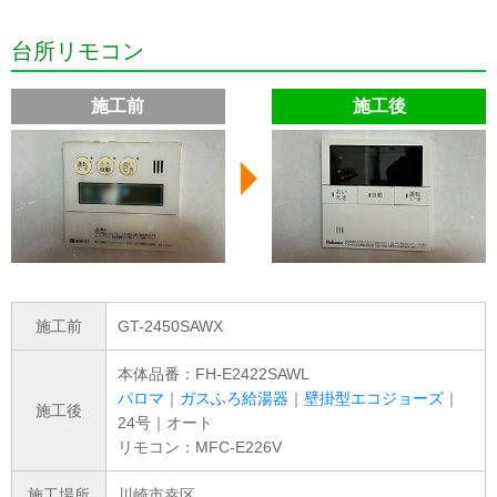
台所リモコン
施工前
施工後
施工前
GT-2450SAWX
本体品番：FH-E2422SAWL
パロマ
｜
ガスふろ給湯器
｜
壁掛型エコジョーズ
｜
施工後
24号｜オート
リモコン：MFC-E226V
施工場所
川崎市幸区