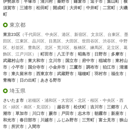
伊勢原市
｜
平塚市
｜
清川村
｜
秦野市
｜
鎌倉市
｜
逗子市
｜
葉山町
｜
横
須賀市
｜
三浦市
｜
松田町
｜
開成町
｜
大井町
｜
中井町
｜
二宮町
｜
大磯
町
東京都
東京23区
（
千代田区
、
中央区
、
港区
、
新宿区
、
文京区
、
台東区
、
墨
田区
、
江東区
、
品川区
、
目黒区
、
大田区
、
世田谷区
、
渋谷区
、
中野
区
、
杉並区
、
豊島区
、
北区
・
荒川区
、
板橋区
、
練馬区
、
足立区
、
葛
飾区
、
江戸川区
）｜
町田市
｜
八王子市
｜
昭島市
｜
日野市
｜
多摩市
｜
武蔵村山市
｜
東大和市
｜
立川市
｜
国立市
｜
府中市
｜
稲城市
｜
東村山
市
｜
小平市
｜
国分寺市
｜
小金井市
｜
三鷹市
｜
調布市
｜
狛江市
｜
清瀬
市
｜
東久留米市
｜
西東京市
｜
武蔵野市
｜
瑞穂町
｜
羽村市
｜
福生市
｜
青梅市
｜
日の出町
｜
あきる野市
埼玉県
さいたま市
（岩槻区・浦和区・大宮区・北区・桜区・中央区・西
区・緑区・南区・見沼区）｜
越谷市
｜
松伏町
｜
吉川市
｜
三郷市
｜
八
潮市
｜
草加市
｜
川口市
｜
蕨市
｜
戸田市
｜
志木市
｜
朝霧市
｜
新座市
｜
和光市
｜
春日部市
｜
川越市
｜
ふじみ野市
｜
三芳町
｜
富士見市
｜
狭山
市
｜
所沢市
｜
入間市