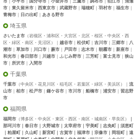
市
｜
小平市
｜
国分寺市
｜
小金井市
｜
三鷹市
｜
調布市
｜
狛江市
｜
清瀬
市
｜
東久留米市
｜
西東京市
｜
武蔵野市
｜
瑞穂町
｜
羽村市
｜
福生市
｜
青梅市
｜
日の出町
｜
あきる野市
埼玉県
さいたま市
（岩槻区・浦和区・大宮区・北区・桜区・中央区・西
区・緑区・南区・見沼区）｜
越谷市
｜
松伏町
｜
吉川市
｜
三郷市
｜
八
潮市
｜
草加市
｜
川口市
｜
蕨市
｜
戸田市
｜
志木市
｜
朝霧市
｜
新座市
｜
和光市
｜
春日部市
｜
川越市
｜
ふじみ野市
｜
三芳町
｜
富士見市
｜
狭山
市
｜
所沢市
｜
入間市
千葉県
千葉市
（中央区・花見川区・稲毛区・若葉区・緑区・美浜区）｜
流
山市
｜
柏市
｜
松戸市
｜
鎌ケ谷市
｜
市川市
｜
船橋市
｜
浦安市
｜
習志野
市
福岡県
福岡市
（博多区・中央区・東区・西区・南区・城南区・早良区）
｜
那珂川市｜春日市｜大野城市｜太宰府市｜宇美町｜志免町｜須恵町
｜粕屋町｜久山町｜新宮町｜古賀市｜福津市｜宗像市｜岡垣町｜遠