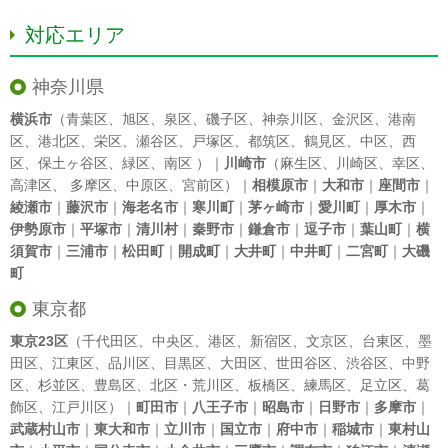
対応エリア
神奈川県
横浜市
（
青葉区
、
旭区
、
泉区
、
磯子区
、
神奈川区
、
金沢区
、
港南
区
、
港北区
、
栄区
、
瀬谷区
、
戸塚区
、
都筑区
、
鶴見区
、
中区
、
西
区
、
保土ヶ谷区
、
緑区
、
南区
）｜
川崎市
（
麻生区
、
川崎区
、
幸区
、
高津区
、
多摩区
、
中原区
、
宮前区
）｜
相模原市
｜
大和市
｜
座間市
｜
綾瀬市
｜
藤沢市
｜
海老名市
｜
寒川町
｜
茅ヶ崎市
｜
愛川町
｜
厚木市
｜
伊勢原市
｜
平塚市
｜
清川村
｜
秦野市
｜
鎌倉市
｜
逗子市
｜
葉山町
｜
横
須賀市
｜
三浦市
｜
松田町
｜
開成町
｜
大井町
｜
中井町
｜
二宮町
｜
大磯
町
東京都
東京23区
（
千代田区
、
中央区
、
港区
、
新宿区
、
文京区
、
台東区
、
墨
田区
、
江東区
、
品川区
、
目黒区
、
大田区
、
世田谷区
、
渋谷区
、
中野
区
、
杉並区
、
豊島区
、
北区
・
荒川区
、
板橋区
、
練馬区
、
足立区
、
葛
飾区
、
江戸川区
）｜
町田市
｜
八王子市
｜
昭島市
｜
日野市
｜
多摩市
｜
武蔵村山市
｜
東大和市
｜
立川市
｜
国立市
｜
府中市
｜
稲城市
｜
東村山