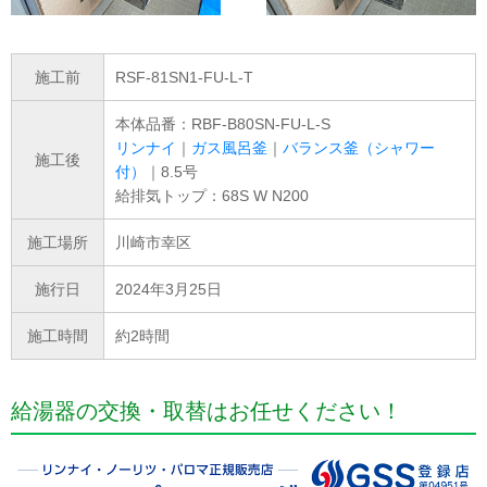
施工前
RSF-81SN1-FU-L-T
本体品番：RBF-B80SN-FU-L-S
リンナイ
｜
ガス風呂釜
｜
バランス釜（シャワー
施工後
付）
｜8.5号
給排気トップ：68S W N200
施工場所
川崎市幸区
施行日
2024年3月25日
施工時間
約2時間
給湯器の交換・取替はお任せください！