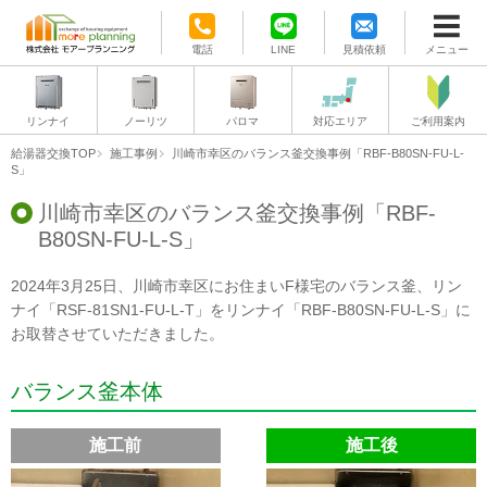
電話
LINE
見積依頼
メニュー
リンナイ
ノーリツ
パロマ
対応エリア
ご利用案内
給湯器交換TOP
施工事例
川崎市幸区のバランス釜交換事例「RBF-B80SN-FU-L-
S」
川崎市幸区のバランス釜交換事例「RBF-
B80SN-FU-L-S」
2024年3月25日、川崎市幸区にお住まいF様宅のバランス釜、リン
ナイ「RSF-81SN1-FU-L-T」をリンナイ「RBF-B80SN-FU-L-S」に
お取替させていただきました。
バランス釜本体
施工前
施工後