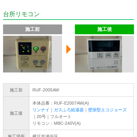
台所リモコン
施工前
施工後
施工前
RUF-2005AW
本体品番：RUF-E2007AW(A)
リンナイ
｜
ガスふろ給湯器
｜
壁掛型エコジョーズ
施工後
｜20号｜フルオート
リモコン：MBC-240V(A)
施工場所
横浜市瀬谷区