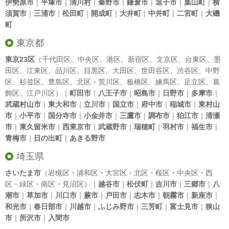
伊勢原市
｜
平塚市
｜
清川村
｜
秦野市
｜
鎌倉市
｜
逗子市
｜
葉山町
｜
横
須賀市
｜
三浦市
｜
松田町
｜
開成町
｜
大井町
｜
中井町
｜
二宮町
｜
大磯
町
東京都
東京23区
（
千代田区
、
中央区
、
港区
、
新宿区
、
文京区
、
台東区
、
墨
田区
、
江東区
、
品川区
、
目黒区
、
大田区
、
世田谷区
、
渋谷区
、
中野
区
、
杉並区
、
豊島区
、
北区
・
荒川区
、
板橋区
、
練馬区
、
足立区
、
葛
飾区
、
江戸川区
）｜
町田市
｜
八王子市
｜
昭島市
｜
日野市
｜
多摩市
｜
武蔵村山市
｜
東大和市
｜
立川市
｜
国立市
｜
府中市
｜
稲城市
｜
東村山
市
｜
小平市
｜
国分寺市
｜
小金井市
｜
三鷹市
｜
調布市
｜
狛江市
｜
清瀬
市
｜
東久留米市
｜
西東京市
｜
武蔵野市
｜
瑞穂町
｜
羽村市
｜
福生市
｜
青梅市
｜
日の出町
｜
あきる野市
埼玉県
さいたま市
（岩槻区・浦和区・大宮区・北区・桜区・中央区・西
区・緑区・南区・見沼区）｜
越谷市
｜
松伏町
｜
吉川市
｜
三郷市
｜
八
潮市
｜
草加市
｜
川口市
｜
蕨市
｜
戸田市
｜
志木市
｜
朝霧市
｜
新座市
｜
和光市
｜
春日部市
｜
川越市
｜
ふじみ野市
｜
三芳町
｜
富士見市
｜
狭山
市
｜
所沢市
｜
入間市