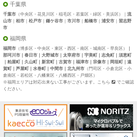
千葉県
千葉市
（中央区・花見川区・稲毛区・若葉区・緑区・美浜区）｜
流
山市
｜
柏市
｜
松戸市
｜
鎌ケ谷市
｜
市川市
｜
船橋市
｜
浦安市
｜
習志野
市
福岡県
福岡市
（博多区・中央区・東区・西区・南区・城南区・早良区）
｜
那珂川市｜春日市｜大野城市｜太宰府市｜宇美町｜志免町｜須恵町
｜粕屋町｜久山町｜新宮町｜古賀市｜福津市｜宗像市｜岡垣町｜遠
賀町｜芦屋町｜水巻町｜中間市｜北九州市
（門司区・小倉北区・小
倉南区・若松区・八幡東区・八幡西区・戸畑区）
※福岡エリアは対応出来ない工事がございます。
こちら
でご確認
ください。