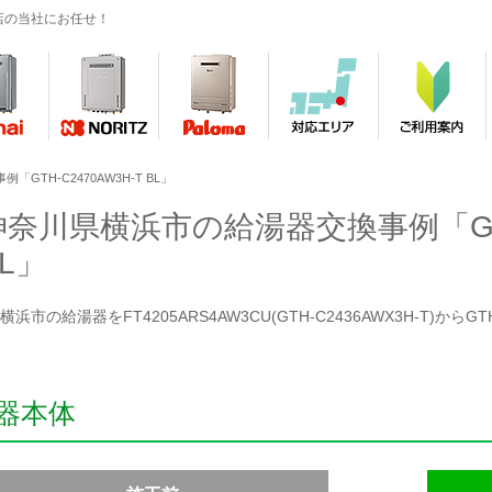
店の当社にお任せ！
GTH-C2470AW3H-T BL」
神奈川県横浜市の給湯器交換事例「GTH-
L」
浜市の給湯器をFT4205ARS4AW3CU(GTH-C2436AWX3H-T)からG
器本体