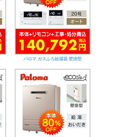
パロマ ガスふろ給湯器 壁掛型