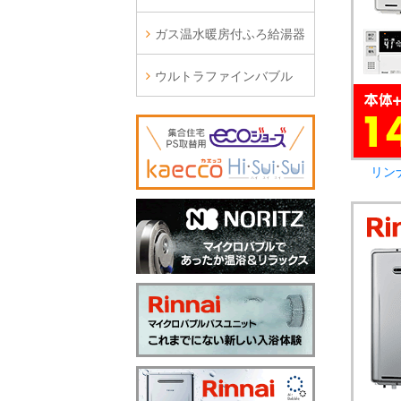
ガス温水暖房付ふろ給湯器
ウルトラファインバブル
リン