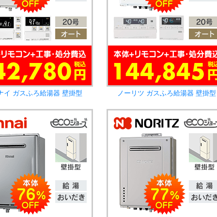
ナイ ガスふろ給湯器 壁掛型
ノーリツ ガスふろ給湯器 壁掛型