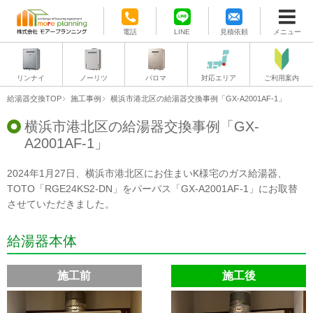
電話
LINE
見積依頼
メニュー
リンナイ
ノーリツ
パロマ
対応エリア
ご利用案内
給湯器交換TOP
施工事例
横浜市港北区の給湯器交換事例「GX-A2001AF-1」
横浜市港北区の給湯器交換事例「GX-
A2001AF-1」
2024年1月27日、横浜市港北区にお住まいK様宅のガス給湯器、
TOTO「RGE24KS2-DN」をパーパス「GX-A2001AF-1」にお取替
させていただきました。
給湯器本体
施工前
施工後