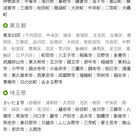
伊勢原市
｜
平塚市
｜
清川村
｜
秦野市
｜
鎌倉市
｜
逗子市
｜
葉山町
｜
横
須賀市
｜
三浦市
｜
松田町
｜
開成町
｜
大井町
｜
中井町
｜
二宮町
｜
大磯
町
東京都
東京23区
（
千代田区
、
中央区
、
港区
、
新宿区
、
文京区
、
台東区
、
墨
田区
、
江東区
、
品川区
、
目黒区
、
大田区
、
世田谷区
、
渋谷区
、
中野
区
、
杉並区
、
豊島区
、
北区
・
荒川区
、
板橋区
、
練馬区
、
足立区
、
葛
飾区
、
江戸川区
）｜
町田市
｜
八王子市
｜
昭島市
｜
日野市
｜
多摩市
｜
武蔵村山市
｜
東大和市
｜
立川市
｜
国立市
｜
府中市
｜
稲城市
｜
東村山
市
｜
小平市
｜
国分寺市
｜
小金井市
｜
三鷹市
｜
調布市
｜
狛江市
｜
清瀬
市
｜
東久留米市
｜
西東京市
｜
武蔵野市
｜
瑞穂町
｜
羽村市
｜
福生市
｜
青梅市
｜
日の出町
｜
あきる野市
埼玉県
さいたま市
（岩槻区・浦和区・大宮区・北区・桜区・中央区・西
区・緑区・南区・見沼区）｜
越谷市
｜
松伏町
｜
吉川市
｜
三郷市
｜
八
潮市
｜
草加市
｜
川口市
｜
蕨市
｜
戸田市
｜
志木市
｜
朝霧市
｜
新座市
｜
和光市
｜
春日部市
｜
川越市
｜
ふじみ野市
｜
三芳町
｜
富士見市
｜
狭山
市
｜
所沢市
｜
入間市