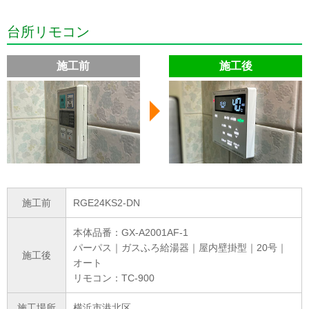
台所リモコン
施工前
施工後
施工前
RGE24KS2-DN
本体品番：GX-A2001AF-1
パーパス｜ガスふろ給湯器｜屋内壁掛型｜20号｜
施工後
オート
リモコン：TC-900
施工場所
横浜市港北区