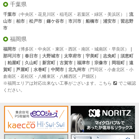
千葉県
千葉市
（中央区・花見川区・稲毛区・若葉区・緑区・美浜区）｜
流
山市
｜
柏市
｜
松戸市
｜
鎌ケ谷市
｜
市川市
｜
船橋市
｜
浦安市
｜
習志野
市
福岡県
福岡市
（博多区・中央区・東区・西区・南区・城南区・早良区）
｜
那珂川市｜春日市｜大野城市｜太宰府市｜宇美町｜志免町｜須恵町
｜粕屋町｜久山町｜新宮町｜古賀市｜福津市｜宗像市｜岡垣町｜遠
賀町｜芦屋町｜水巻町｜中間市｜北九州市
（門司区・小倉北区・小
倉南区・若松区・八幡東区・八幡西区・戸畑区）
※福岡エリアは対応出来ない工事がございます。
こちら
でご確認
ください。