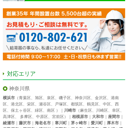
対応エリア
神奈川県
横浜市
（
青葉区
、
旭区
、
泉区
、
磯子区
、
神奈川区
、
金沢区
、
港南
区
、
港北区
、
栄区
、
瀬谷区
、
戸塚区
、
都筑区
、
鶴見区
、
中区
、
西
区
、
保土ヶ谷区
、
緑区
、
南区
）｜
川崎市
（
麻生区
、
川崎区
、
幸区
、
高津区
、
多摩区
、
中原区
、
宮前区
）｜
相模原市
｜
大和市
｜
座間市
｜
綾瀬市
｜
藤沢市
｜
海老名市
｜
寒川町
｜
茅ヶ崎市
｜
愛川町
｜
厚木市
｜