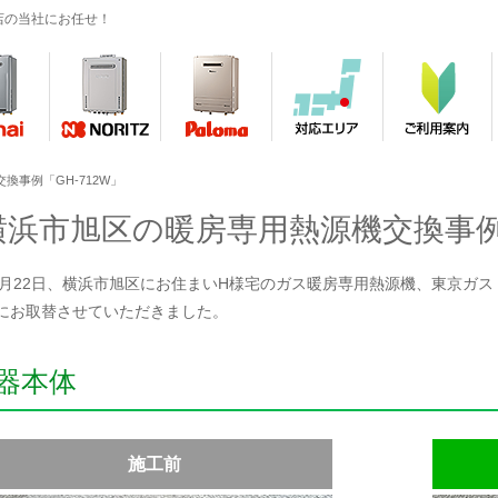
店の当社にお任せ！
換事例「GH-712W」
横浜市旭区の暖房専用熱源機交換事例「
年1月22日、横浜市旭区にお住まいH様宅のガス暖房専用熱源機、東京ガス「FS-
」にお取替させていただきました。
器本体
施工前