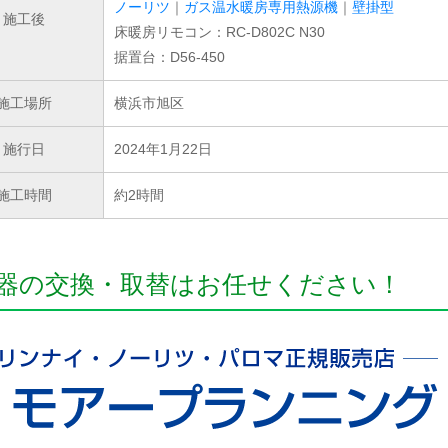
ノーリツ
｜
ガス温水暖房専用熱源機
｜
壁掛型
施工後
床暖房リモコン：RC-D802C N30
据置台：D56-450
施工場所
横浜市旭区
施行日
2024年1月22日
施工時間
約2時間
器の交換・取替はお任せください！