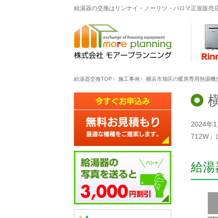
給湯器の交換はリンナイ・ノーリツ・パロマ正規販売
給湯器交換TOP
施工事例
横浜市旭区の暖房専用熱源機交
2024
712W
給湯