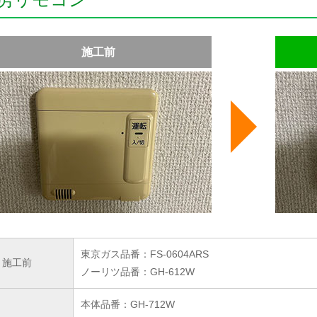
施工前
東京ガス品番：FS-0604ARS
施工前
ノーリツ品番：GH-612W
本体品番：GH-712W