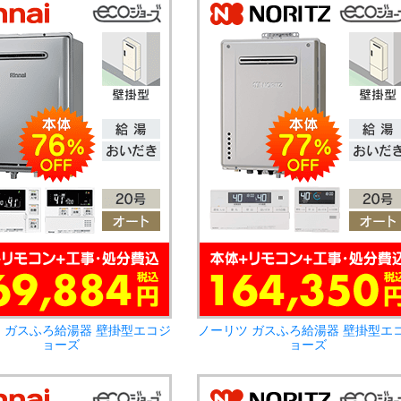
 ガスふろ給湯器 壁掛型エコジ
ノーリツ ガスふろ給湯器 壁掛型エ
ョーズ
ョーズ