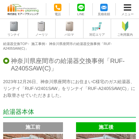
電話
LINE
見積依頼
メニュー
リンナイ
ノーリツ
パロマ
対応エリア
ご利用案内
給湯器交換TOP
施工事例
神奈川県座間市の給湯器交換事例「RUF-
A2405SAW(C)」
神奈川県座間市の給湯器交換事例「RUF-
A2405SAW(C)」
2023年12月26日、神奈川県座間市にお住まいC様宅のガス給湯器、
リンナイ「RUF-V2401SAW」をリンナイ「RUF-A2405SAW(C)」に
お取替させていただきました。
給湯器本体
施工前
施工後