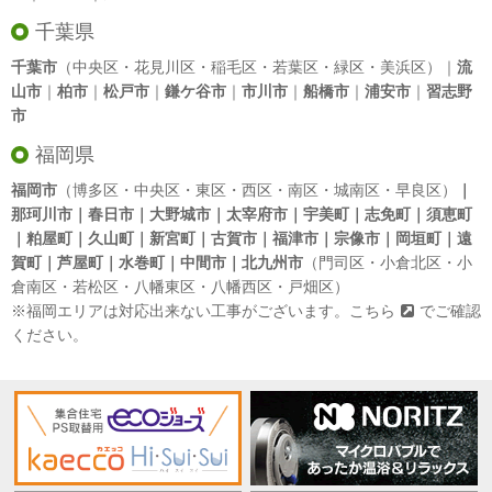
千葉県
千葉市
（中央区・花見川区・稲毛区・若葉区・緑区・美浜区）｜
流
山市
｜
柏市
｜
松戸市
｜
鎌ケ谷市
｜
市川市
｜
船橋市
｜
浦安市
｜
習志野
市
福岡県
福岡市
（博多区・中央区・東区・西区・南区・城南区・早良区）
｜
那珂川市｜春日市｜大野城市｜太宰府市｜宇美町｜志免町｜須恵町
｜粕屋町｜久山町｜新宮町｜古賀市｜福津市｜宗像市｜岡垣町｜遠
賀町｜芦屋町｜水巻町｜中間市｜北九州市
（門司区・小倉北区・小
倉南区・若松区・八幡東区・八幡西区・戸畑区）
※福岡エリアは対応出来ない工事がございます。
こちら
でご確認
ください。