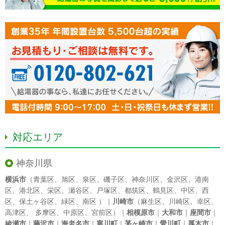
対応エリア
神奈川県
横浜市
（
青葉区
、
旭区
、
泉区
、
磯子区
、
神奈川区
、
金沢区
、
港南
区
、
港北区
、
栄区
、
瀬谷区
、
戸塚区
、
都筑区
、
鶴見区
、
中区
、
西
区
、
保土ヶ谷区
、
緑区
、
南区
）｜
川崎市
（
麻生区
、
川崎区
、
幸区
、
高津区
、
多摩区
、
中原区
、
宮前区
）｜
相模原市
｜
大和市
｜
座間市
｜
綾瀬市
｜
藤沢市
｜
海老名市
｜
寒川町
｜
茅ヶ崎市
｜
愛川町
｜
厚木市
｜