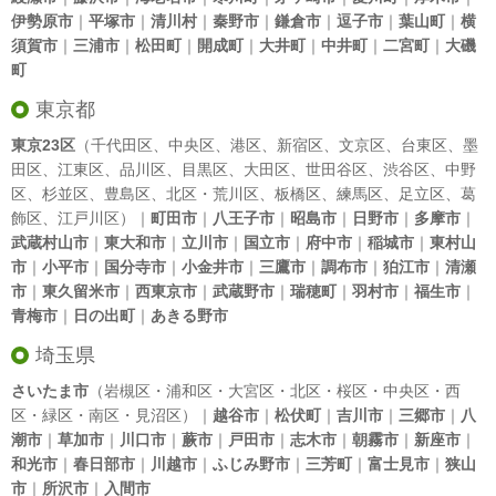
伊勢原市
｜
平塚市
｜
清川村
｜
秦野市
｜
鎌倉市
｜
逗子市
｜
葉山町
｜
横
須賀市
｜
三浦市
｜
松田町
｜
開成町
｜
大井町
｜
中井町
｜
二宮町
｜
大磯
町
東京都
東京23区
（
千代田区
、
中央区
、
港区
、
新宿区
、
文京区
、
台東区
、
墨
田区
、
江東区
、
品川区
、
目黒区
、
大田区
、
世田谷区
、
渋谷区
、
中野
区
、
杉並区
、
豊島区
、
北区
・
荒川区
、
板橋区
、
練馬区
、
足立区
、
葛
飾区
、
江戸川区
）｜
町田市
｜
八王子市
｜
昭島市
｜
日野市
｜
多摩市
｜
武蔵村山市
｜
東大和市
｜
立川市
｜
国立市
｜
府中市
｜
稲城市
｜
東村山
市
｜
小平市
｜
国分寺市
｜
小金井市
｜
三鷹市
｜
調布市
｜
狛江市
｜
清瀬
市
｜
東久留米市
｜
西東京市
｜
武蔵野市
｜
瑞穂町
｜
羽村市
｜
福生市
｜
青梅市
｜
日の出町
｜
あきる野市
埼玉県
さいたま市
（岩槻区・浦和区・大宮区・北区・桜区・中央区・西
区・緑区・南区・見沼区）｜
越谷市
｜
松伏町
｜
吉川市
｜
三郷市
｜
八
潮市
｜
草加市
｜
川口市
｜
蕨市
｜
戸田市
｜
志木市
｜
朝霧市
｜
新座市
｜
和光市
｜
春日部市
｜
川越市
｜
ふじみ野市
｜
三芳町
｜
富士見市
｜
狭山
市
｜
所沢市
｜
入間市