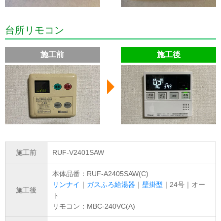
台所リモコン
施工前
施工後
施工前
RUF-V2401SAW
本体品番：RUF-A2405SAW(C)
リンナイ
｜
ガスふろ給湯器
｜
壁掛型
｜24号｜オー
施工後
ト
リモコン：MBC-240VC(A)