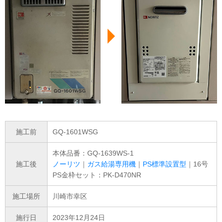
施工前
GQ-1601WSG
本体品番：GQ-1639WS-1
施工後
ノーリツ
｜
ガス給湯専用機
｜
PS標準設置型
｜16号
PS金枠セット：PK-D470NR
施工場所
川崎市幸区
施行日
2023年12月24日