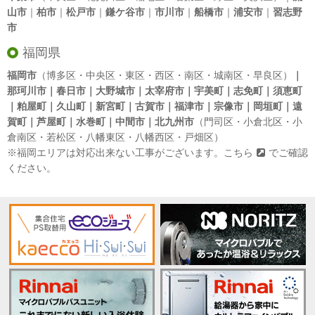
山市
｜
柏市
｜
松戸市
｜
鎌ケ谷市
｜
市川市
｜
船橋市
｜
浦安市
｜
習志野
市
福岡県
福岡市
（博多区・中央区・東区・西区・南区・城南区・早良区）
｜
那珂川市｜春日市｜大野城市｜太宰府市｜宇美町｜志免町｜須恵町
｜粕屋町｜久山町｜新宮町｜古賀市｜福津市｜宗像市｜岡垣町｜遠
賀町｜芦屋町｜水巻町｜中間市｜北九州市
（門司区・小倉北区・小
倉南区・若松区・八幡東区・八幡西区・戸畑区）
※福岡エリアは対応出来ない工事がございます。
こちら
でご確認
ください。