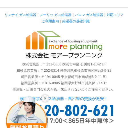
リンナイ ガス給湯器
｜
ノーリツ ガス給湯器
｜
パロマ ガス給湯器
｜
対応エリア
｜
ご利用案内
｜
給湯器の基礎知識
横浜営業所：〒231-0868 横浜市中区 石川町1-13-2 1F
相模原営業所：〒252-0314 神奈川県相模原市南区南台3-9-32
町田営業所：〒194-0045 東京都町田市南成瀬6-2-11 B1
福岡営業所：〒816-0905 福岡県大野城市川久保1-17-15
※通販・出張専門会社のため、来店されないようご注意ください。
×
横浜・東京のガス給湯器・風呂釜の交換が激安！