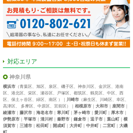
対応エリア
神奈川県
横浜市
（
青葉区
、
旭区
、
泉区
、
磯子区
、
神奈川区
、
金沢区
、
港南
区
、
港北区
、
栄区
、
瀬谷区
、
戸塚区
、
都筑区
、
鶴見区
、
中区
、
西
区
、
保土ヶ谷区
、
緑区
、
南区
）｜
川崎市
（
麻生区
、
川崎区
、
幸区
、
高津区
、
多摩区
、
中原区
、
宮前区
）｜
相模原市
｜
大和市
｜
座間市
｜
綾瀬市
｜
藤沢市
｜
海老名市
｜
寒川町
｜
茅ヶ崎市
｜
愛川町
｜
厚木市
｜
伊勢原市
｜
平塚市
｜
清川村
｜
秦野市
｜
鎌倉市
｜
逗子市
｜
葉山町
｜
横
須賀市
｜
三浦市
｜
松田町
｜
開成町
｜
大井町
｜
中井町
｜
二宮町
｜
大磯
町