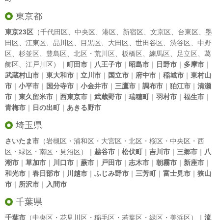
東京都
東京23区
（
千代田区
、
中央区
、
港区
、
新宿区
、
文京区
、
台東区
、
墨
田区
、
江東区
、
品川区
、
目黒区
、
大田区
、
世田谷区
、
渋谷区
、
中野
区
、
杉並区
、
豊島区
、
北区
・
荒川区
、
板橋区
、
練馬区
、
足立区
、
葛
飾区
、
江戸川区
）｜
町田市
｜
八王子市
｜
昭島市
｜
日野市
｜
多摩市
｜
武蔵村山市
｜
東大和市
｜
立川市
｜
国立市
｜
府中市
｜
稲城市
｜
東村山
市
｜
小平市
｜
国分寺市
｜
小金井市
｜
三鷹市
｜
調布市
｜
狛江市
｜
清瀬
市
｜
東久留米市
｜
西東京市
｜
武蔵野市
｜
瑞穂町
｜
羽村市
｜
福生市
｜
青梅市
｜
日の出町
｜
あきる野市
埼玉県
さいたま市
（岩槻区・浦和区・大宮区・北区・桜区・中央区・西
区・緑区・南区・見沼区）｜
越谷市
｜
松伏町
｜
吉川市
｜
三郷市
｜
八
潮市
｜
草加市
｜
川口市
｜
蕨市
｜
戸田市
｜
志木市
｜
朝霧市
｜
新座市
｜
和光市
｜
春日部市
｜
川越市
｜
ふじみ野市
｜
三芳町
｜
富士見市
｜
狭山
市
｜
所沢市
｜
入間市
千葉県
千葉市
（中央区・花見川区・稲毛区・若葉区・緑区・美浜区）｜
流