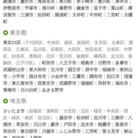
綾瀬市
｜
藤沢市
｜
海老名市
｜
寒川町
｜
茅ヶ崎市
｜
愛川町
｜
厚木市
｜
伊勢原市
｜
平塚市
｜
清川村
｜
秦野市
｜
鎌倉市
｜
逗子市
｜
葉山町
｜
横
須賀市
｜
三浦市
｜
松田町
｜
開成町
｜
大井町
｜
中井町
｜
二宮町
｜
大磯
町
東京都
東京23区
（
千代田区
、
中央区
、
港区
、
新宿区
、
文京区
、
台東区
、
墨
田区
、
江東区
、
品川区
、
目黒区
、
大田区
、
世田谷区
、
渋谷区
、
中野
区
、
杉並区
、
豊島区
、
北区
・
荒川区
、
板橋区
、
練馬区
、
足立区
、
葛
飾区
、
江戸川区
）｜
町田市
｜
八王子市
｜
昭島市
｜
日野市
｜
多摩市
｜
武蔵村山市
｜
東大和市
｜
立川市
｜
国立市
｜
府中市
｜
稲城市
｜
東村山
市
｜
小平市
｜
国分寺市
｜
小金井市
｜
三鷹市
｜
調布市
｜
狛江市
｜
清瀬
市
｜
東久留米市
｜
西東京市
｜
武蔵野市
｜
瑞穂町
｜
羽村市
｜
福生市
｜
青梅市
｜
日の出町
｜
あきる野市
埼玉県
さいたま市
（岩槻区・浦和区・大宮区・北区・桜区・中央区・西
区・緑区・南区・見沼区）｜
越谷市
｜
松伏町
｜
吉川市
｜
三郷市
｜
八
潮市
｜
草加市
｜
川口市
｜
蕨市
｜
戸田市
｜
志木市
｜
朝霧市
｜
新座市
｜
和光市
｜
春日部市
｜
川越市
｜
ふじみ野市
｜
三芳町
｜
富士見市
｜
狭山