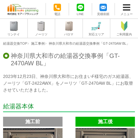
電話
LINE
見積依頼
メニュー
リンナイ
ノーリツ
パロマ
対応エリア
ご利用案内
給湯器交換TOP
施工事例
神奈川県大和市の給湯器交換事例「GT-2470AW BL」
神奈川県大和市の給湯器交換事例「GT-
2470AW BL」
2023年12月23日、神奈川県大和市にお住まいF様宅のガス給湯器、
ノーリツ「GT-2422AWX」をノーリツ「GT-2470AW BL」にお取替
させていただきました。
給湯器本体
施工前
施工後