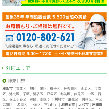
対応エリア
神奈川県
横浜市
（
青葉区
、
旭区
、
泉区
、
磯子区
、
神奈川区
、
金沢区
、
港南
区
、
港北区
、
栄区
、
瀬谷区
、
戸塚区
、
都筑区
、
鶴見区
、
中区
、
西
区
、
保土ヶ谷区
、
緑区
、
南区
）｜
川崎市
（
麻生区
、
川崎区
、
幸区
、
高津区
、
多摩区
、
中原区
、
宮前区
）｜
相模原市
｜
大和市
｜
座間市
｜