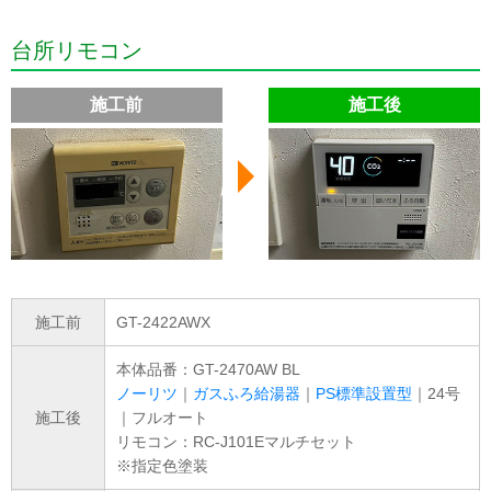
台所リモコン
施工前
施工後
施工前
GT-2422AWX
本体品番：GT-2470AW BL
ノーリツ
｜
ガスふろ給湯器
｜
PS標準設置型
｜24号
施工後
｜フルオート
リモコン：RC-J101Eマルチセット
※指定色塗装