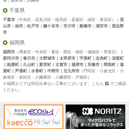
市
｜
所沢市
｜
入間市
千葉県
千葉市
（中央区・花見川区・稲毛区・若葉区・緑区・美浜区）｜
流
山市
｜
柏市
｜
松戸市
｜
鎌ケ谷市
｜
市川市
｜
船橋市
｜
浦安市
｜
習志野
市
福岡県
福岡市
（博多区・中央区・東区・西区・南区・城南区・早良区）
｜
那珂川市｜春日市｜大野城市｜太宰府市｜宇美町｜志免町｜須恵町
｜粕屋町｜久山町｜新宮町｜古賀市｜福津市｜宗像市｜岡垣町｜遠
賀町｜芦屋町｜水巻町｜中間市｜北九州市
（門司区・小倉北区・小
倉南区・若松区・八幡東区・八幡西区・戸畑区）
※福岡エリアは対応出来ない工事がございます。
こちら
でご確認
ください。