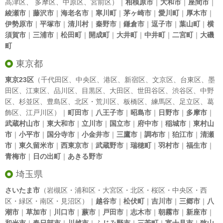
高津区
、
多摩区
、
中原区
、
宮前区
）｜
相模原市
｜
大和市
｜
座間市
｜
綾瀬市
｜
藤沢市
｜
海老名市
｜
寒川町
｜
茅ヶ崎市
｜
愛川町
｜
厚木市
｜
伊勢原市
｜
平塚市
｜
清川村
｜
秦野市
｜
鎌倉市
｜
逗子市
｜
葉山町
｜
横
須賀市
｜
三浦市
｜
松田町
｜
開成町
｜
大井町
｜
中井町
｜
二宮町
｜
大磯
町
東京都
東京23区
（
千代田区
、
中央区
、
港区
、
新宿区
、
文京区
、
台東区
、
墨
田区
、
江東区
、
品川区
、
目黒区
、
大田区
、
世田谷区
、
渋谷区
、
中野
区
、
杉並区
、
豊島区
、
北区
・
荒川区
、
板橋区
、
練馬区
、
足立区
、
葛
飾区
、
江戸川区
）｜
町田市
｜
八王子市
｜
昭島市
｜
日野市
｜
多摩市
｜
武蔵村山市
｜
東大和市
｜
立川市
｜
国立市
｜
府中市
｜
稲城市
｜
東村山
市
｜
小平市
｜
国分寺市
｜
小金井市
｜
三鷹市
｜
調布市
｜
狛江市
｜
清瀬
市
｜
東久留米市
｜
西東京市
｜
武蔵野市
｜
瑞穂町
｜
羽村市
｜
福生市
｜
青梅市
｜
日の出町
｜
あきる野市
埼玉県
さいたま市
（岩槻区・浦和区・大宮区・北区・桜区・中央区・西
区・緑区・南区・見沼区）｜
越谷市
｜
松伏町
｜
吉川市
｜
三郷市
｜
八
潮市
｜
草加市
｜
川口市
｜
蕨市
｜
戸田市
｜
志木市
｜
朝霧市
｜
新座市
｜