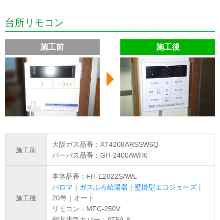
台所リモコン
施工前
施工後
大阪ガス品番：XT4208ARSSW6Q
施工前
パーパス品番：GH-2400AWH6
本体品番：FH-E2022SAWL
パロマ
｜
ガスふろ給湯器
｜
壁掛型エコジョーズ
｜
施工後
20号｜オート
リモコン：MFC-250V
側方排気カバー：ATFA-8