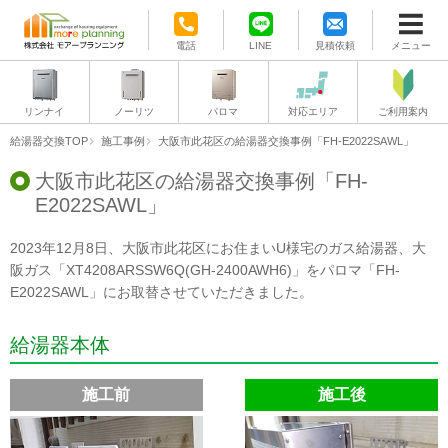
電話
LINE
見積依頼
メニュー
リンナイ
ノーリツ
パロマ
対応エリア
ご利用案内
給湯器交換TOP
施工事例
大阪市此花区の給湯器交換事例「FH-E2022SAWL」
大阪市此花区の給湯器交換事例「FH-
E2022SAWL」
2023年12月8日、大阪市此花区にお住まいU様宅のガス給湯器、大
阪ガス「XT4208ARSSW6Q(GH-2400AWH6)」をパロマ「FH-
E2022SAWL」にお取替させていただきました。
給湯器本体
施工前
施工後