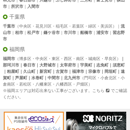
和光市
｜
春日部市
｜
川越市
｜
ふじみ野市
｜
三芳町
｜
富士見市
｜
狭山
市
｜
所沢市
｜
入間市
千葉県
千葉市
（中央区・花見川区・稲毛区・若葉区・緑区・美浜区）｜
流
山市
｜
柏市
｜
松戸市
｜
鎌ケ谷市
｜
市川市
｜
船橋市
｜
浦安市
｜
習志野
市
福岡県
福岡市
（博多区・中央区・東区・西区・南区・城南区・早良区）
｜
那珂川市｜春日市｜大野城市｜太宰府市｜宇美町｜志免町｜須恵町
｜粕屋町｜久山町｜新宮町｜古賀市｜福津市｜宗像市｜岡垣町｜遠
賀町｜芦屋町｜水巻町｜中間市｜北九州市
（門司区・小倉北区・小
倉南区・若松区・八幡東区・八幡西区・戸畑区）
※福岡エリアは対応出来ない工事がございます。
こちら
でご確認
ください。