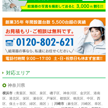
対応エリア
神奈川県
横浜市
（
青葉区
、
旭区
、
泉区
、
磯子区
、
神奈川区
、
金沢区
、
港南
区
、
港北区
、
栄区
、
瀬谷区
、
戸塚区
、
都筑区
、
鶴見区
、
中区
、
西
区
、
保土ヶ谷区
、
緑区
、
南区
）｜
川崎市
（
麻生区
、
川崎区
、
幸区
、