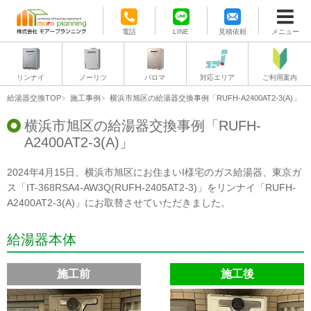
電話
LINE
見積依頼
メニュー
リンナイ
ノーリツ
パロマ
対応エリア
ご利用案内
給湯器交換TOP
施工事例
横浜市旭区の給湯器交換事例「RUFH-A2400AT2-3(A)」
横浜市旭区の給湯器交換事例「RUFH-
A2400AT2-3(A)」
2024年4月15日、横浜市旭区にお住まいI様宅のガス給湯器、東京ガ
ス「IT-368RSA4-AW3Q(RUFH-2405AT2-3)」をリンナイ「RUFH-
A2400AT2-3(A)」にお取替させていただきました。
給湯器本体
施工前
施工後