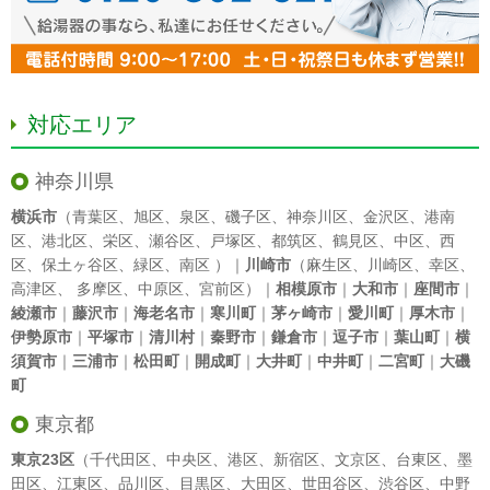
対応エリア
神奈川県
横浜市
（
青葉区
、
旭区
、
泉区
、
磯子区
、
神奈川区
、
金沢区
、
港南
区
、
港北区
、
栄区
、
瀬谷区
、
戸塚区
、
都筑区
、
鶴見区
、
中区
、
西
区
、
保土ヶ谷区
、
緑区
、
南区
）｜
川崎市
（
麻生区
、
川崎区
、
幸区
、
高津区
、
多摩区
、
中原区
、
宮前区
）｜
相模原市
｜
大和市
｜
座間市
｜
綾瀬市
｜
藤沢市
｜
海老名市
｜
寒川町
｜
茅ヶ崎市
｜
愛川町
｜
厚木市
｜
伊勢原市
｜
平塚市
｜
清川村
｜
秦野市
｜
鎌倉市
｜
逗子市
｜
葉山町
｜
横
須賀市
｜
三浦市
｜
松田町
｜
開成町
｜
大井町
｜
中井町
｜
二宮町
｜
大磯
町
東京都
東京23区
（
千代田区
、
中央区
、
港区
、
新宿区
、
文京区
、
台東区
、
墨
田区
、
江東区
、
品川区
、
目黒区
、
大田区
、
世田谷区
、
渋谷区
、
中野