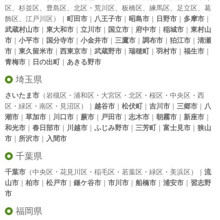
区
、
杉並区
、
豊島区
、
北区
・
荒川区
、
板橋区
、
練馬区
、
足立区
、
葛
飾区
、
江戸川区
）｜
町田市
｜
八王子市
｜
昭島市
｜
日野市
｜
多摩市
｜
武蔵村山市
｜
東大和市
｜
立川市
｜
国立市
｜
府中市
｜
稲城市
｜
東村山
市
｜
小平市
｜
国分寺市
｜
小金井市
｜
三鷹市
｜
調布市
｜
狛江市
｜
清瀬
市
｜
東久留米市
｜
西東京市
｜
武蔵野市
｜
瑞穂町
｜
羽村市
｜
福生市
｜
青梅市
｜
日の出町
｜
あきる野市
埼玉県
さいたま市
（岩槻区・浦和区・大宮区・北区・桜区・中央区・西
区・緑区・南区・見沼区）｜
越谷市
｜
松伏町
｜
吉川市
｜
三郷市
｜
八
潮市
｜
草加市
｜
川口市
｜
蕨市
｜
戸田市
｜
志木市
｜
朝霧市
｜
新座市
｜
和光市
｜
春日部市
｜
川越市
｜
ふじみ野市
｜
三芳町
｜
富士見市
｜
狭山
市
｜
所沢市
｜
入間市
千葉県
千葉市
（中央区・花見川区・稲毛区・若葉区・緑区・美浜区）｜
流
山市
｜
柏市
｜
松戸市
｜
鎌ケ谷市
｜
市川市
｜
船橋市
｜
浦安市
｜
習志野
市
福岡県