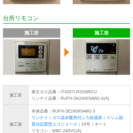
台所リモコン
施工前
施工後
東京ガス品番：IT4207LRSSW6CU
施工前
リンナイ品番：RUFH-SK2400SAW2-6(A)
本体品番：RUFH-SE2408SAW2-3
リンナイ
｜
ガス温水暖房付ふろ給湯器
｜
スリム据
施工後
置台設置型エコジョーズ
｜24号｜オート
リモコン：MBC-240VC(A)