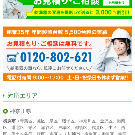
対応エリア
神奈川県
横浜市
（
青葉区
、
旭区
、
泉区
、
磯子区
、
神奈川区
、
金沢区
、
港南
区
、
港北区
、
栄区
、
瀬谷区
、
戸塚区
、
都筑区
、
鶴見区
、
中区
、
西
区
、
保土ヶ谷区
、
緑区
、
南区
）｜
川崎市
（
麻生区
、
川崎区
、
幸区
、