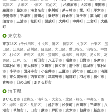
高津区
、
多摩区
、
中原区
、
宮前区
）｜
相模原市
｜
大和市
｜
座間市
｜
綾瀬市
｜
藤沢市
｜
海老名市
｜
寒川町
｜
茅ヶ崎市
｜
愛川町
｜
厚木市
｜
伊勢原市
｜
平塚市
｜
清川村
｜
秦野市
｜
鎌倉市
｜
逗子市
｜
葉山町
｜
横
須賀市
｜
三浦市
｜
松田町
｜
開成町
｜
大井町
｜
中井町
｜
二宮町
｜
大磯
町
東京都
東京23区
（
千代田区
、
中央区
、
港区
、
新宿区
、
文京区
、
台東区
、
墨
田区
、
江東区
、
品川区
、
目黒区
、
大田区
、
世田谷区
、
渋谷区
、
中野
区
、
杉並区
、
豊島区
、
北区
・
荒川区
、
板橋区
、
練馬区
、
足立区
、
葛
飾区
、
江戸川区
）｜
町田市
｜
八王子市
｜
昭島市
｜
日野市
｜
多摩市
｜
武蔵村山市
｜
東大和市
｜
立川市
｜
国立市
｜
府中市
｜
稲城市
｜
東村山
市
｜
小平市
｜
国分寺市
｜
小金井市
｜
三鷹市
｜
調布市
｜
狛江市
｜
清瀬
市
｜
東久留米市
｜
西東京市
｜
武蔵野市
｜
瑞穂町
｜
羽村市
｜
福生市
｜
青梅市
｜
日の出町
｜
あきる野市
埼玉県
さいたま市
（岩槻区・浦和区・大宮区・北区・桜区・中央区・西
区・緑区・南区・見沼区）｜
越谷市
｜
松伏町
｜
吉川市
｜
三郷市
｜
八
潮市
｜
草加市
｜
川口市
｜
蕨市
｜
戸田市
｜
志木市
｜
朝霧市
｜
新座市
｜