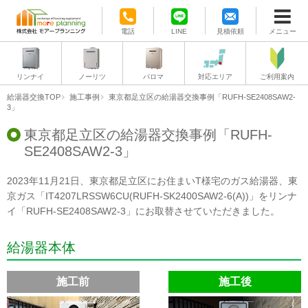
電話
LINE
見積依頼
メニュー
リンナイ
ノーリツ
パロマ
対応エリア
ご利用案内
給湯器交換TOP
施工事例
東京都足立区の給湯器交換事例「RUFH-SE2408SAW2-
3」
東京都足立区の給湯器交換事例「RUFH-
SE2408SAW2-3」
2023年11月21日、東京都足立区にお住まいT様宅のガス給湯器、東
京ガス「IT4207LRSSW6CU(RUFH-SK2400SAW2-6(A))」をリンナ
イ「RUFH-SE2408SAW2-3」にお取替させていただきました。
給湯器本体
施工前
施工後