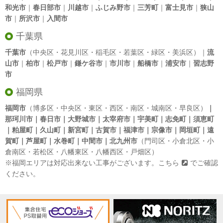
和光市
｜
春日部市
｜
川越市
｜
ふじみ野市
｜
三芳町
｜
富士見市
｜
狭山
市
｜
所沢市
｜
入間市
千葉県
千葉市
（中央区・花見川区・稲毛区・若葉区・緑区・美浜区）｜
流
山市
｜
柏市
｜
松戸市
｜
鎌ケ谷市
｜
市川市
｜
船橋市
｜
浦安市
｜
習志野
市
福岡県
福岡市
（博多区・中央区・東区・西区・南区・城南区・早良区）
｜
那珂川市｜春日市｜大野城市｜太宰府市｜宇美町｜志免町｜須恵町
｜粕屋町｜久山町｜新宮町｜古賀市｜福津市｜宗像市｜岡垣町｜遠
賀町｜芦屋町｜水巻町｜中間市｜北九州市
（門司区・小倉北区・小
倉南区・若松区・八幡東区・八幡西区・戸畑区）
※福岡エリアは対応出来ない工事がございます。
こちら
でご確認
ください。