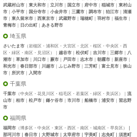
武蔵村山市
｜
東大和市
｜
立川市
｜
国立市
｜
府中市
｜
稲城市
｜
東村山
市
｜
小平市
｜
国分寺市
｜
小金井市
｜
三鷹市
｜
調布市
｜
狛江市
｜
清瀬
市
｜
東久留米市
｜
西東京市
｜
武蔵野市
｜
瑞穂町
｜
羽村市
｜
福生市
｜
青梅市
｜
日の出町
｜
あきる野市
埼玉県
さいたま市
（岩槻区・浦和区・大宮区・北区・桜区・中央区・西
区・緑区・南区・見沼区）｜
越谷市
｜
松伏町
｜
吉川市
｜
三郷市
｜
八
潮市
｜
草加市
｜
川口市
｜
蕨市
｜
戸田市
｜
志木市
｜
朝霧市
｜
新座市
｜
和光市
｜
春日部市
｜
川越市
｜
ふじみ野市
｜
三芳町
｜
富士見市
｜
狭山
市
｜
所沢市
｜
入間市
千葉県
千葉市
（中央区・花見川区・稲毛区・若葉区・緑区・美浜区）｜
流
山市
｜
柏市
｜
松戸市
｜
鎌ケ谷市
｜
市川市
｜
船橋市
｜
浦安市
｜
習志野
市
福岡県
福岡市
（博多区・中央区・東区・西区・南区・城南区・早良区）
｜
那珂川市｜春日市｜大野城市｜太宰府市｜宇美町｜志免町｜須恵町