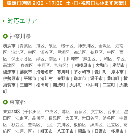
対応エリア
神奈川県
横浜市
（
青葉区
、
旭区
、
泉区
、
磯子区
、
神奈川区
、
金沢区
、
港南
区
、
港北区
、
栄区
、
瀬谷区
、
戸塚区
、
都筑区
、
鶴見区
、
中区
、
西
区
、
保土ヶ谷区
、
緑区
、
南区
）｜
川崎市
（
麻生区
、
川崎区
、
幸区
、
高津区
、
多摩区
、
中原区
、
宮前区
）｜
相模原市
｜
大和市
｜
座間市
｜
綾瀬市
｜
藤沢市
｜
海老名市
｜
寒川町
｜
茅ヶ崎市
｜
愛川町
｜
厚木市
｜
伊勢原市
｜
平塚市
｜
清川村
｜
秦野市
｜
鎌倉市
｜
逗子市
｜
葉山町
｜
横
須賀市
｜
三浦市
｜
松田町
｜
開成町
｜
大井町
｜
中井町
｜
二宮町
｜
大磯
町
東京都
東京23区
（
千代田区
、
中央区
、
港区
、
新宿区
、
文京区
、
台東区
、
墨
田区
、
江東区
、
品川区
、
目黒区
、
大田区
、
世田谷区
、
渋谷区
、
中野
区
、
杉並区
、
豊島区
、
北区
・
荒川区
、
板橋区
、
練馬区
、
足立区
、
葛
飾区
、
江戸川区
）｜
町田市
｜
八王子市
｜
昭島市
｜
日野市
｜
多摩市
｜