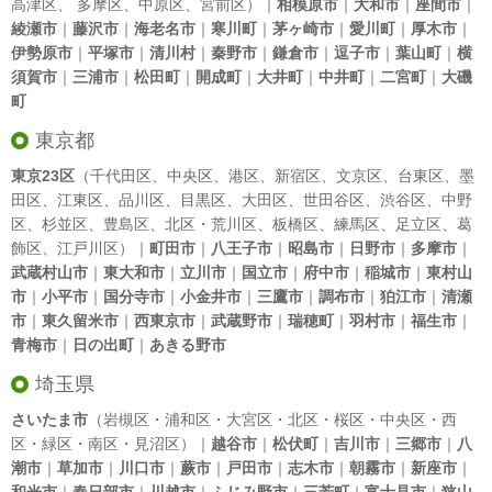
高津区
、
多摩区
、
中原区
、
宮前区
）｜
相模原市
｜
大和市
｜
座間市
｜
綾瀬市
｜
藤沢市
｜
海老名市
｜
寒川町
｜
茅ヶ崎市
｜
愛川町
｜
厚木市
｜
伊勢原市
｜
平塚市
｜
清川村
｜
秦野市
｜
鎌倉市
｜
逗子市
｜
葉山町
｜
横
須賀市
｜
三浦市
｜
松田町
｜
開成町
｜
大井町
｜
中井町
｜
二宮町
｜
大磯
町
東京都
東京23区
（
千代田区
、
中央区
、
港区
、
新宿区
、
文京区
、
台東区
、
墨
田区
、
江東区
、
品川区
、
目黒区
、
大田区
、
世田谷区
、
渋谷区
、
中野
区
、
杉並区
、
豊島区
、
北区
・
荒川区
、
板橋区
、
練馬区
、
足立区
、
葛
飾区
、
江戸川区
）｜
町田市
｜
八王子市
｜
昭島市
｜
日野市
｜
多摩市
｜
武蔵村山市
｜
東大和市
｜
立川市
｜
国立市
｜
府中市
｜
稲城市
｜
東村山
市
｜
小平市
｜
国分寺市
｜
小金井市
｜
三鷹市
｜
調布市
｜
狛江市
｜
清瀬
市
｜
東久留米市
｜
西東京市
｜
武蔵野市
｜
瑞穂町
｜
羽村市
｜
福生市
｜
青梅市
｜
日の出町
｜
あきる野市
埼玉県
さいたま市
（岩槻区・浦和区・大宮区・北区・桜区・中央区・西
区・緑区・南区・見沼区）｜
越谷市
｜
松伏町
｜
吉川市
｜
三郷市
｜
八
潮市
｜
草加市
｜
川口市
｜
蕨市
｜
戸田市
｜
志木市
｜
朝霧市
｜
新座市
｜