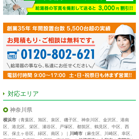
対応エリア
神奈川県
横浜市
（
青葉区
、
旭区
、
泉区
、
磯子区
、
神奈川区
、
金沢区
、
港南
区
、
港北区
、
栄区
、
瀬谷区
、
戸塚区
、
都筑区
、
鶴見区
、
中区
、
西
区
、
保土ヶ谷区
、
緑区
、
南区
）｜
川崎市
（
麻生区
、
川崎区
、
幸区
、