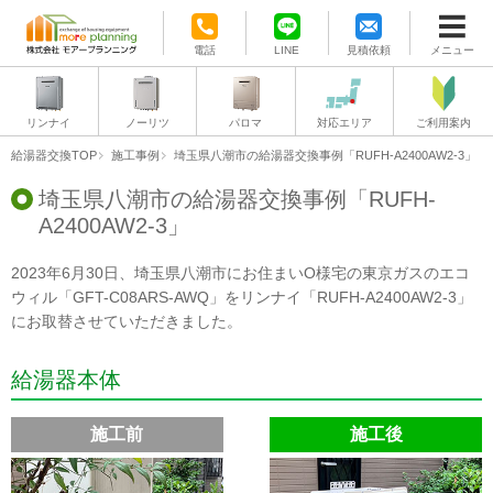
電話
LINE
見積依頼
メニュー
リンナイ
ノーリツ
パロマ
対応エリア
ご利用案内
給湯器交換TOP
施工事例
埼玉県八潮市の給湯器交換事例「RUFH-A2400AW2-3」
埼玉県八潮市の給湯器交換事例「RUFH-
A2400AW2-3」
2023年6月30日、埼玉県八潮市にお住まいO様宅の東京ガスのエコ
ウィル「GFT-C08ARS-AWQ」をリンナイ「RUFH-A2400AW2-3」
にお取替させていただきました。
給湯器本体
施工前
施工後