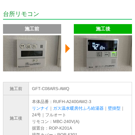
台所リモコン
施工前
施工後
施工前
GFT-C08ARS-AWQ
本体品番：RUFH-A2400AW2-3
リンナイ
｜
ガス温水暖房付ふろ給湯器
｜
壁掛型
｜
24号｜フルオート
施工後
リモコン：MBC-240V(A)
据置台：ROP-K201A
排気カバー：ROP-6301