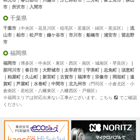
和光市
｜
春日部市
｜
川越市
｜
ふじみ野市
｜
三芳町
｜
富士見市
｜
狭山
市
｜
所沢市
｜
入間市
千葉県
千葉市
（中央区・花見川区・稲毛区・若葉区・緑区・美浜区）｜
流
山市
｜
柏市
｜
松戸市
｜
鎌ケ谷市
｜
市川市
｜
船橋市
｜
浦安市
｜
習志野
市
福岡県
福岡市
（博多区・中央区・東区・西区・南区・城南区・早良区）
｜
那珂川市｜春日市｜大野城市｜太宰府市｜宇美町｜志免町｜須恵町
｜粕屋町｜久山町｜新宮町｜古賀市｜福津市｜宗像市｜岡垣町｜遠
賀町｜芦屋町｜水巻町｜中間市｜北九州市
（門司区・小倉北区・小
倉南区・若松区・八幡東区・八幡西区・戸畑区）
※福岡エリアは対応出来ない工事がございます。
こちら
でご確認
ください。