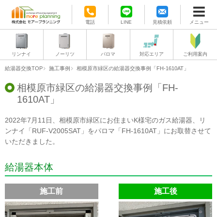
電話
LINE
見積依頼
メニュー
リンナイ
ノーリツ
パロマ
対応エリア
ご利用案内
給湯器交換TOP
施工事例
相模原市緑区の給湯器交換事例「FH-1610AT」
相模原市緑区の給湯器交換事例「FH-
1610AT」
2022年7月11日、相模原市緑区にお住まいK様宅のガス給湯器、リ
ンナイ「RUF-V2005SAT」をパロマ「FH-1610AT」にお取替させて
いただきました。
給湯器本体
施工前
施工後