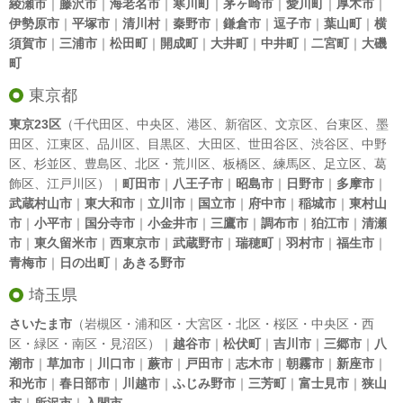
綾瀬市
｜
藤沢市
｜
海老名市
｜
寒川町
｜
茅ヶ崎市
｜
愛川町
｜
厚木市
｜
伊勢原市
｜
平塚市
｜
清川村
｜
秦野市
｜
鎌倉市
｜
逗子市
｜
葉山町
｜
横
須賀市
｜
三浦市
｜
松田町
｜
開成町
｜
大井町
｜
中井町
｜
二宮町
｜
大磯
町
東京都
東京23区
（
千代田区
、
中央区
、
港区
、
新宿区
、
文京区
、
台東区
、
墨
田区
、
江東区
、
品川区
、
目黒区
、
大田区
、
世田谷区
、
渋谷区
、
中野
区
、
杉並区
、
豊島区
、
北区
・
荒川区
、
板橋区
、
練馬区
、
足立区
、
葛
飾区
、
江戸川区
）｜
町田市
｜
八王子市
｜
昭島市
｜
日野市
｜
多摩市
｜
武蔵村山市
｜
東大和市
｜
立川市
｜
国立市
｜
府中市
｜
稲城市
｜
東村山
市
｜
小平市
｜
国分寺市
｜
小金井市
｜
三鷹市
｜
調布市
｜
狛江市
｜
清瀬
市
｜
東久留米市
｜
西東京市
｜
武蔵野市
｜
瑞穂町
｜
羽村市
｜
福生市
｜
青梅市
｜
日の出町
｜
あきる野市
埼玉県
さいたま市
（岩槻区・浦和区・大宮区・北区・桜区・中央区・西
区・緑区・南区・見沼区）｜
越谷市
｜
松伏町
｜
吉川市
｜
三郷市
｜
八
潮市
｜
草加市
｜
川口市
｜
蕨市
｜
戸田市
｜
志木市
｜
朝霧市
｜
新座市
｜
和光市
｜
春日部市
｜
川越市
｜
ふじみ野市
｜
三芳町
｜
富士見市
｜
狭山