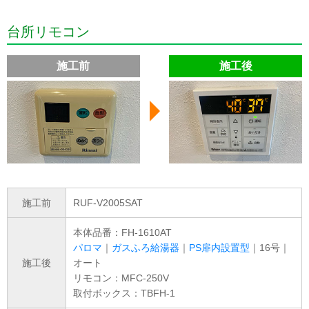
台所リモコン
施工前
施工後
施工前
RUF-V2005SAT
本体品番：FH-1610AT
パロマ
｜
ガスふろ給湯器
｜
PS扉内設置型
｜16号｜
施工後
オート
リモコン：MFC-250V
取付ボックス：TBFH-1