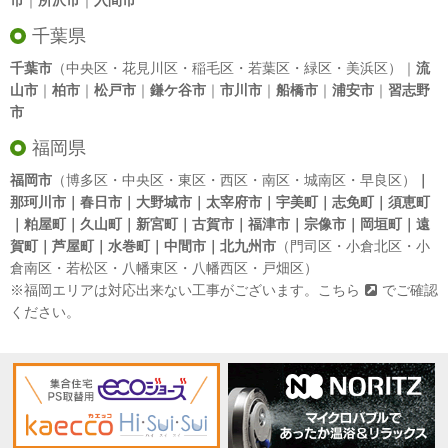
市
｜
所沢市
｜
入間市
千葉県
千葉市
（中央区・花見川区・稲毛区・若葉区・緑区・美浜区）｜
流
山市
｜
柏市
｜
松戸市
｜
鎌ケ谷市
｜
市川市
｜
船橋市
｜
浦安市
｜
習志野
市
福岡県
福岡市
（博多区・中央区・東区・西区・南区・城南区・早良区）
｜
那珂川市｜春日市｜大野城市｜太宰府市｜宇美町｜志免町｜須恵町
｜粕屋町｜久山町｜新宮町｜古賀市｜福津市｜宗像市｜岡垣町｜遠
賀町｜芦屋町｜水巻町｜中間市｜北九州市
（門司区・小倉北区・小
倉南区・若松区・八幡東区・八幡西区・戸畑区）
※福岡エリアは対応出来ない工事がございます。
こちら
でご確認
ください。