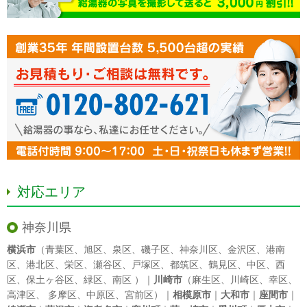
対応エリア
神奈川県
横浜市
（
青葉区
、
旭区
、
泉区
、
磯子区
、
神奈川区
、
金沢区
、
港南
区
、
港北区
、
栄区
、
瀬谷区
、
戸塚区
、
都筑区
、
鶴見区
、
中区
、
西
区
、
保土ヶ谷区
、
緑区
、
南区
）｜
川崎市
（
麻生区
、
川崎区
、
幸区
、
高津区
、
多摩区
、
中原区
、
宮前区
）｜
相模原市
｜
大和市
｜
座間市
｜