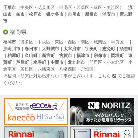
千葉市
（中央区・花見川区・稲毛区・若葉区・緑区・美浜区）｜
流
山市
｜
柏市
｜
松戸市
｜
鎌ケ谷市
｜
市川市
｜
船橋市
｜
浦安市
｜
習志野
市
福岡県
福岡市
（博多区・中央区・東区・西区・南区・城南区・早良区）
｜
那珂川市｜春日市｜大野城市｜太宰府市｜宇美町｜志免町｜須恵町
｜粕屋町｜久山町｜新宮町｜古賀市｜福津市｜宗像市｜岡垣町｜遠
賀町｜芦屋町｜水巻町｜中間市｜北九州市
（門司区・小倉北区・小
倉南区・若松区・八幡東区・八幡西区・戸畑区）
※福岡エリアは対応出来ない工事がございます。
こちら
でご確認
ください。