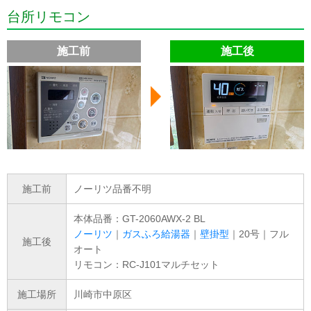
台所リモコン
施工前
施工後
施工前
ノーリツ品番不明
本体品番：GT-2060AWX-2 BL
ノーリツ
｜
ガスふろ給湯器
｜
壁掛型
｜20号｜フル
施工後
オート
リモコン：RC-J101マルチセット
施工場所
川崎市中原区