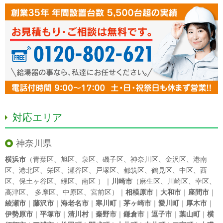
対応エリア
神奈川県
横浜市
（
青葉区
、
旭区
、
泉区
、
磯子区
、
神奈川区
、
金沢区
、
港南
区
、
港北区
、
栄区
、
瀬谷区
、
戸塚区
、
都筑区
、
鶴見区
、
中区
、
西
区
、
保土ヶ谷区
、
緑区
、
南区
）｜
川崎市
（
麻生区
、
川崎区
、
幸区
、
高津区
、
多摩区
、
中原区
、
宮前区
）｜
相模原市
｜
大和市
｜
座間市
｜
綾瀬市
｜
藤沢市
｜
海老名市
｜
寒川町
｜
茅ヶ崎市
｜
愛川町
｜
厚木市
｜
伊勢原市
｜
平塚市
｜
清川村
｜
秦野市
｜
鎌倉市
｜
逗子市
｜
葉山町
｜
横