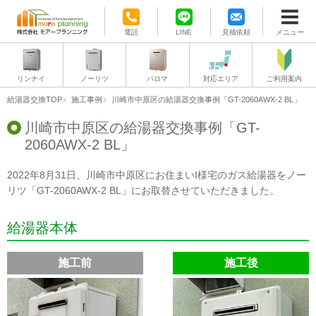
電話
LINE
見積依頼
メニュー
リンナイ
ノーリツ
パロマ
対応エリア
ご利用案内
給湯器交換TOP
施工事例
川崎市中原区の給湯器交換事例「GT-2060AWX-2 BL」
川崎市中原区の給湯器交換事例「GT-
2060AWX-2 BL」
2022年8月31日、川崎市中原区にお住まいI様宅のガス給湯器をノー
リツ「GT-2060AWX-2 BL」にお取替させていただきました。
給湯器本体
施工前
施工後