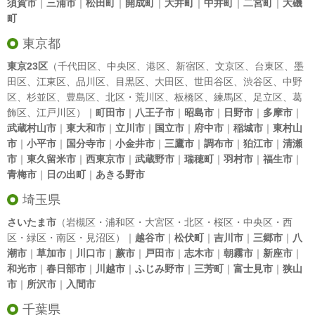
須賀市
｜
三浦市
｜
松田町
｜
開成町
｜
大井町
｜
中井町
｜
二宮町
｜
大磯
町
東京都
東京23区
（
千代田区
、
中央区
、
港区
、
新宿区
、
文京区
、
台東区
、
墨
田区
、
江東区
、
品川区
、
目黒区
、
大田区
、
世田谷区
、
渋谷区
、
中野
区
、
杉並区
、
豊島区
、
北区
・
荒川区
、
板橋区
、
練馬区
、
足立区
、
葛
飾区
、
江戸川区
）｜
町田市
｜
八王子市
｜
昭島市
｜
日野市
｜
多摩市
｜
武蔵村山市
｜
東大和市
｜
立川市
｜
国立市
｜
府中市
｜
稲城市
｜
東村山
市
｜
小平市
｜
国分寺市
｜
小金井市
｜
三鷹市
｜
調布市
｜
狛江市
｜
清瀬
市
｜
東久留米市
｜
西東京市
｜
武蔵野市
｜
瑞穂町
｜
羽村市
｜
福生市
｜
青梅市
｜
日の出町
｜
あきる野市
埼玉県
さいたま市
（岩槻区・浦和区・大宮区・北区・桜区・中央区・西
区・緑区・南区・見沼区）｜
越谷市
｜
松伏町
｜
吉川市
｜
三郷市
｜
八
潮市
｜
草加市
｜
川口市
｜
蕨市
｜
戸田市
｜
志木市
｜
朝霧市
｜
新座市
｜
和光市
｜
春日部市
｜
川越市
｜
ふじみ野市
｜
三芳町
｜
富士見市
｜
狭山
市
｜
所沢市
｜
入間市
千葉県