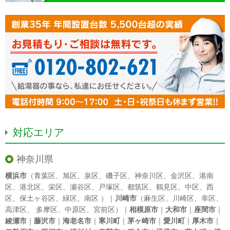
対応エリア
神奈川県
横浜市
（
青葉区
、
旭区
、
泉区
、
磯子区
、
神奈川区
、
金沢区
、
港南
区
、
港北区
、
栄区
、
瀬谷区
、
戸塚区
、
都筑区
、
鶴見区
、
中区
、
西
区
、
保土ヶ谷区
、
緑区
、
南区
）｜
川崎市
（
麻生区
、
川崎区
、
幸区
、
高津区
、
多摩区
、
中原区
、
宮前区
）｜
相模原市
｜
大和市
｜
座間市
｜
綾瀬市
｜
藤沢市
｜
海老名市
｜
寒川町
｜
茅ヶ崎市
｜
愛川町
｜
厚木市
｜