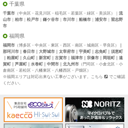
千葉県
千葉市
（中央区・花見川区・稲毛区・若葉区・緑区・美浜区）｜
流
山市
｜
柏市
｜
松戸市
｜
鎌ケ谷市
｜
市川市
｜
船橋市
｜
浦安市
｜
習志野
市
福岡県
福岡市
（博多区・中央区・東区・西区・南区・城南区・早良区）
｜
那珂川市｜春日市｜大野城市｜太宰府市｜宇美町｜志免町｜須恵町
｜粕屋町｜久山町｜新宮町｜古賀市｜福津市｜宗像市｜岡垣町｜遠
賀町｜芦屋町｜水巻町｜中間市｜北九州市
（門司区・小倉北区・小
倉南区・若松区・八幡東区・八幡西区・戸畑区）
※福岡エリアは対応出来ない工事がございます。
こちら
でご確認
ください。