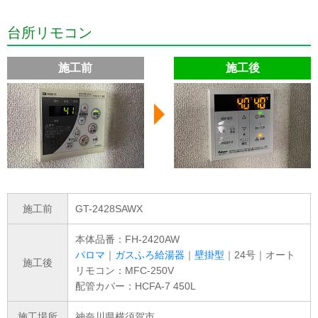
台所リモコン
施工前
施工後
施工前
GT-2428SAWX
本体品番：FH-2420AW
パロマ
｜
ガスふろ給湯器
｜
壁掛型
｜24号｜オート
施工後
リモコン：MFC-250V
配管カバー：HCFA-7 450L
施工場所
神奈川県横須賀市