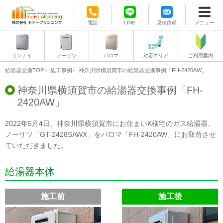
電話
LINE
見積依頼
メニュー
リンナイ
ノーリツ
パロマ
対応エリア
ご利用案内
給湯器交換TOP
施工事例
神奈川県横須賀市の給湯器交換事例「FH-2420AW」
神奈川県横須賀市の給湯器交換事例「FH-
2420AW」
2022年5月4日、神奈川県横須賀市にお住まいK様宅のガス給湯器、
ノーリツ「GT-2428SAWX」をパロマ「FH-2420AW」にお取替させ
ていただきました。
給湯器本体
施工前
施工後