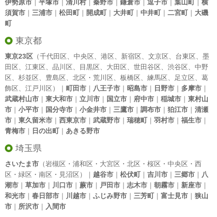
伊勢原市
｜
平塚市
｜
清川村
｜
秦野市
｜
鎌倉市
｜
逗子市
｜
葉山町
｜
横
須賀市
｜
三浦市
｜
松田町
｜
開成町
｜
大井町
｜
中井町
｜
二宮町
｜
大磯
町
東京都
東京23区
（
千代田区
、
中央区
、
港区
、
新宿区
、
文京区
、
台東区
、
墨
田区
、
江東区
、
品川区
、
目黒区
、
大田区
、
世田谷区
、
渋谷区
、
中野
区
、
杉並区
、
豊島区
、
北区
・
荒川区
、
板橋区
、
練馬区
、
足立区
、
葛
飾区
、
江戸川区
）｜
町田市
｜
八王子市
｜
昭島市
｜
日野市
｜
多摩市
｜
武蔵村山市
｜
東大和市
｜
立川市
｜
国立市
｜
府中市
｜
稲城市
｜
東村山
市
｜
小平市
｜
国分寺市
｜
小金井市
｜
三鷹市
｜
調布市
｜
狛江市
｜
清瀬
市
｜
東久留米市
｜
西東京市
｜
武蔵野市
｜
瑞穂町
｜
羽村市
｜
福生市
｜
青梅市
｜
日の出町
｜
あきる野市
埼玉県
さいたま市
（岩槻区・浦和区・大宮区・北区・桜区・中央区・西
区・緑区・南区・見沼区）｜
越谷市
｜
松伏町
｜
吉川市
｜
三郷市
｜
八
潮市
｜
草加市
｜
川口市
｜
蕨市
｜
戸田市
｜
志木市
｜
朝霧市
｜
新座市
｜
和光市
｜
春日部市
｜
川越市
｜
ふじみ野市
｜
三芳町
｜
富士見市
｜
狭山
市
｜
所沢市
｜
入間市