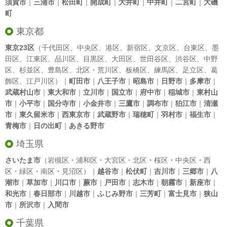
須賀市
｜
三浦市
｜
松田町
｜
開成町
｜
大井町
｜
中井町
｜
二宮町
｜
大磯
町
東京都
東京23区
（
千代田区
、
中央区
、
港区
、
新宿区
、
文京区
、
台東区
、
墨
田区
、
江東区
、
品川区
、
目黒区
、
大田区
、
世田谷区
、
渋谷区
、
中野
区
、
杉並区
、
豊島区
、
北区
・
荒川区
、
板橋区
、
練馬区
、
足立区
、
葛
飾区
、
江戸川区
）｜
町田市
｜
八王子市
｜
昭島市
｜
日野市
｜
多摩市
｜
武蔵村山市
｜
東大和市
｜
立川市
｜
国立市
｜
府中市
｜
稲城市
｜
東村山
市
｜
小平市
｜
国分寺市
｜
小金井市
｜
三鷹市
｜
調布市
｜
狛江市
｜
清瀬
市
｜
東久留米市
｜
西東京市
｜
武蔵野市
｜
瑞穂町
｜
羽村市
｜
福生市
｜
青梅市
｜
日の出町
｜
あきる野市
埼玉県
さいたま市
（岩槻区・浦和区・大宮区・北区・桜区・中央区・西
区・緑区・南区・見沼区）｜
越谷市
｜
松伏町
｜
吉川市
｜
三郷市
｜
八
潮市
｜
草加市
｜
川口市
｜
蕨市
｜
戸田市
｜
志木市
｜
朝霧市
｜
新座市
｜
和光市
｜
春日部市
｜
川越市
｜
ふじみ野市
｜
三芳町
｜
富士見市
｜
狭山
市
｜
所沢市
｜
入間市
千葉県