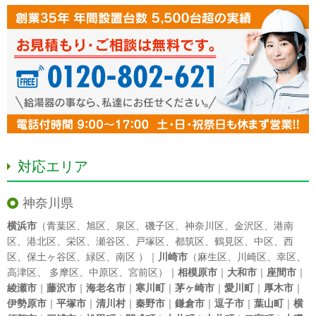
対応エリア
神奈川県
横浜市
（
青葉区
、
旭区
、
泉区
、
磯子区
、
神奈川区
、
金沢区
、
港南
区
、
港北区
、
栄区
、
瀬谷区
、
戸塚区
、
都筑区
、
鶴見区
、
中区
、
西
区
、
保土ヶ谷区
、
緑区
、
南区
）｜
川崎市
（
麻生区
、
川崎区
、
幸区
、
高津区
、
多摩区
、
中原区
、
宮前区
）｜
相模原市
｜
大和市
｜
座間市
｜
綾瀬市
｜
藤沢市
｜
海老名市
｜
寒川町
｜
茅ヶ崎市
｜
愛川町
｜
厚木市
｜
伊勢原市
｜
平塚市
｜
清川村
｜
秦野市
｜
鎌倉市
｜
逗子市
｜
葉山町
｜
横