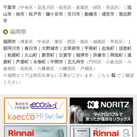
千葉市
（中央区・花見川区・稲毛区・若葉区・緑区・美浜区）｜
流
山市
｜
柏市
｜
松戸市
｜
鎌ケ谷市
｜
市川市
｜
船橋市
｜
浦安市
｜
習志野
市
福岡県
福岡市
（博多区・中央区・東区・西区・南区・城南区・早良区）
｜
那珂川市｜春日市｜大野城市｜太宰府市｜宇美町｜志免町｜須恵町
｜粕屋町｜久山町｜新宮町｜古賀市｜福津市｜宗像市｜岡垣町｜遠
賀町｜芦屋町｜水巻町｜中間市｜北九州市
（門司区・小倉北区・小
倉南区・若松区・八幡東区・八幡西区・戸畑区）
※福岡エリアは対応出来ない工事がございます。
こちら
でご確認
ください。