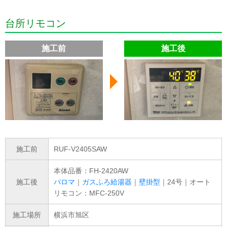
台所リモコン
施工前
施工後
施工前
RUF-V2405SAW
本体品番：FH-2420AW
施工後
パロマ
｜
ガスふろ給湯器
｜
壁掛型
｜24号｜オート
リモコン：MFC-250V
施工場所
横浜市旭区