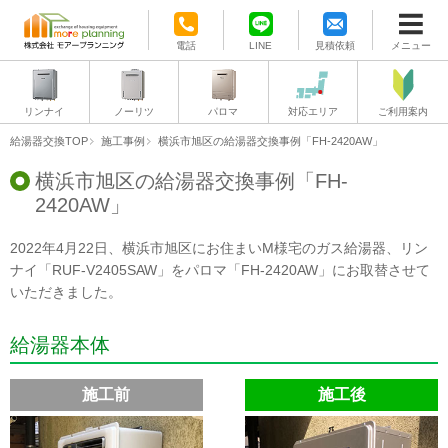
電話
LINE
見積依頼
メニュー
リンナイ
ノーリツ
パロマ
対応エリア
ご利用案内
給湯器交換TOP
施工事例
横浜市旭区の給湯器交換事例「FH-2420AW」
横浜市旭区の給湯器交換事例「FH-
2420AW」
2022年4月22日、横浜市旭区にお住まいM様宅のガス給湯器、リン
ナイ「RUF-V2405SAW」をパロマ「FH-2420AW」にお取替させて
いただきました。
給湯器本体
施工前
施工後