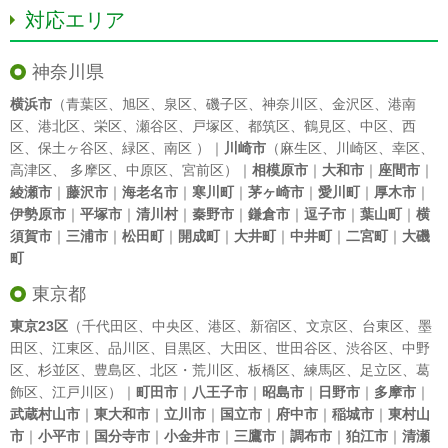
対応エリア
神奈川県
横浜市
（
青葉区
、
旭区
、
泉区
、
磯子区
、
神奈川区
、
金沢区
、
港南
区
、
港北区
、
栄区
、
瀬谷区
、
戸塚区
、
都筑区
、
鶴見区
、
中区
、
西
区
、
保土ヶ谷区
、
緑区
、
南区
）｜
川崎市
（
麻生区
、
川崎区
、
幸区
、
高津区
、
多摩区
、
中原区
、
宮前区
）｜
相模原市
｜
大和市
｜
座間市
｜
綾瀬市
｜
藤沢市
｜
海老名市
｜
寒川町
｜
茅ヶ崎市
｜
愛川町
｜
厚木市
｜
伊勢原市
｜
平塚市
｜
清川村
｜
秦野市
｜
鎌倉市
｜
逗子市
｜
葉山町
｜
横
須賀市
｜
三浦市
｜
松田町
｜
開成町
｜
大井町
｜
中井町
｜
二宮町
｜
大磯
町
東京都
東京23区
（
千代田区
、
中央区
、
港区
、
新宿区
、
文京区
、
台東区
、
墨
田区
、
江東区
、
品川区
、
目黒区
、
大田区
、
世田谷区
、
渋谷区
、
中野
区
、
杉並区
、
豊島区
、
北区
・
荒川区
、
板橋区
、
練馬区
、
足立区
、
葛
飾区
、
江戸川区
）｜
町田市
｜
八王子市
｜
昭島市
｜
日野市
｜
多摩市
｜
武蔵村山市
｜
東大和市
｜
立川市
｜
国立市
｜
府中市
｜
稲城市
｜
東村山
市
｜
小平市
｜
国分寺市
｜
小金井市
｜
三鷹市
｜
調布市
｜
狛江市
｜
清瀬