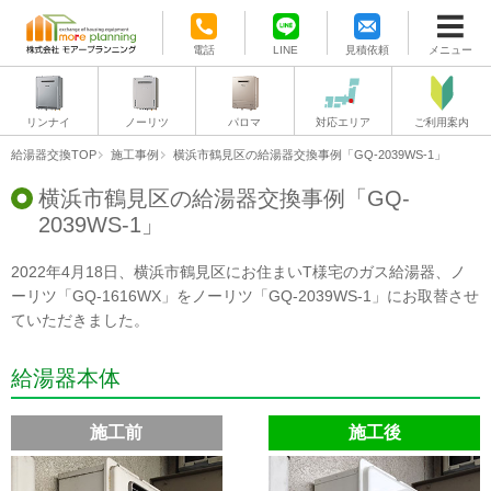
電話
LINE
見積依頼
メニュー
リンナイ
ノーリツ
パロマ
対応エリア
ご利用案内
給湯器交換TOP
施工事例
横浜市鶴見区の給湯器交換事例「GQ-2039WS-1」
横浜市鶴見区の給湯器交換事例「GQ-
2039WS-1」
2022年4月18日、横浜市鶴見区にお住まいT様宅のガス給湯器、ノ
ーリツ「GQ-1616WX」をノーリツ「GQ-2039WS-1」にお取替させ
ていただきました。
給湯器本体
施工前
施工後