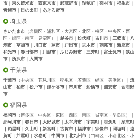
市
｜
東久留米市
｜
西東京市
｜
武蔵野市
｜
瑞穂町
｜
羽村市
｜
福生市
｜
青梅市
｜
日の出町
｜
あきる野市
埼玉県
さいたま市
（岩槻区・浦和区・大宮区・北区・桜区・中央区・西
区・緑区・南区・見沼区）｜
越谷市
｜
松伏町
｜
吉川市
｜
三郷市
｜
八
潮市
｜
草加市
｜
川口市
｜
蕨市
｜
戸田市
｜
志木市
｜
朝霧市
｜
新座市
｜
和光市
｜
春日部市
｜
川越市
｜
ふじみ野市
｜
三芳町
｜
富士見市
｜
狭山
市
｜
所沢市
｜
入間市
千葉県
千葉市
（中央区・花見川区・稲毛区・若葉区・緑区・美浜区）｜
流
山市
｜
柏市
｜
松戸市
｜
鎌ケ谷市
｜
市川市
｜
船橋市
｜
浦安市
｜
習志野
市
福岡県
福岡市
（博多区・中央区・東区・西区・南区・城南区・早良区）
｜
那珂川市｜春日市｜大野城市｜太宰府市｜宇美町｜志免町｜須恵町
｜粕屋町｜久山町｜新宮町｜古賀市｜福津市｜宗像市｜岡垣町｜遠
賀町｜芦屋町｜水巻町｜中間市｜北九州市
（門司区・小倉北区・小