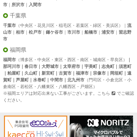
市
｜
所沢市
｜
入間市
千葉県
千葉市
（中央区・花見川区・稲毛区・若葉区・緑区・美浜区）｜
流
山市
｜
柏市
｜
松戸市
｜
鎌ケ谷市
｜
市川市
｜
船橋市
｜
浦安市
｜
習志野
市
福岡県
福岡市
（博多区・中央区・東区・西区・南区・城南区・早良区）
｜
那珂川市｜春日市｜大野城市｜太宰府市｜宇美町｜志免町｜須恵町
｜粕屋町｜久山町｜新宮町｜古賀市｜福津市｜宗像市｜岡垣町｜遠
賀町｜芦屋町｜水巻町｜中間市｜北九州市
（門司区・小倉北区・小
倉南区・若松区・八幡東区・八幡西区・戸畑区）
※福岡エリアは対応出来ない工事がございます。
こちら
でご確認
ください。