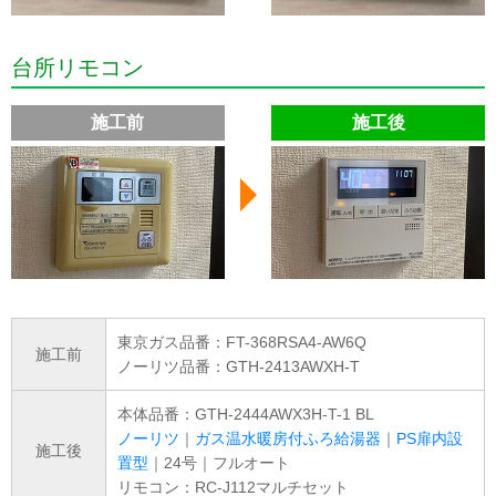
台所リモコン
施工前
施工後
東京ガス品番：FT-368RSA4-AW6Q
施工前
ノーリツ品番：GTH-2413AWXH-T
本体品番：GTH-2444AWX3H-T-1 BL
ノーリツ
｜
ガス温水暖房付ふろ給湯器
｜
PS扉内設
施工後
置型
｜24号｜フルオート
リモコン：RC-J112マルチセット