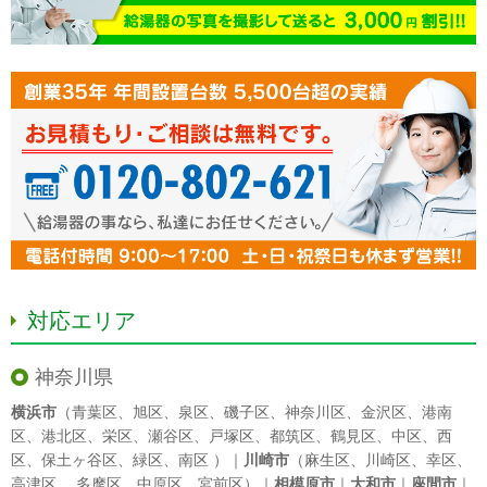
対応エリア
神奈川県
横浜市
（
青葉区
、
旭区
、
泉区
、
磯子区
、
神奈川区
、
金沢区
、
港南
区
、
港北区
、
栄区
、
瀬谷区
、
戸塚区
、
都筑区
、
鶴見区
、
中区
、
西
区
、
保土ヶ谷区
、
緑区
、
南区
）｜
川崎市
（
麻生区
、
川崎区
、
幸区
、
高津区
、
多摩区
、
中原区
、
宮前区
）｜
相模原市
｜
大和市
｜
座間市
｜