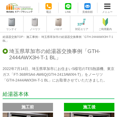
電話
LINE
見積依頼
メニュー
リンナイ
ノーリツ
パロマ
対応エリア
ご利用案内
給湯器交換TOP
施工事例
埼玉県草加市の給湯器交換事例「GTH-2444AWX3H-T-1
BL」
埼玉県草加市の給湯器交換事例「GTH-
2444AWX3H-T-1 BL」
2022年7月14日、埼玉県草加市にお住まいS様宅のTES熱源機、東京
ガス「FT-368RSA4-AW6Q(GTH-2413AWXH-T)」をノーリツ
「GTH-2444AWX3H-T-1 BL」にお取替させていただきました。
給湯器本体
施工前
施工後