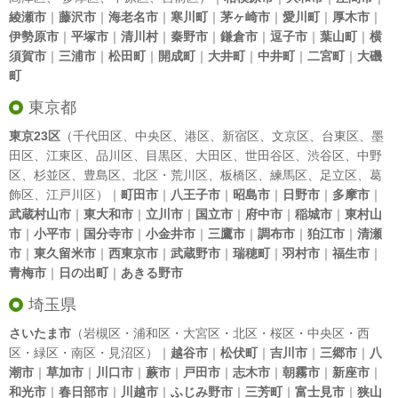
綾瀬市
｜
藤沢市
｜
海老名市
｜
寒川町
｜
茅ヶ崎市
｜
愛川町
｜
厚木市
｜
伊勢原市
｜
平塚市
｜
清川村
｜
秦野市
｜
鎌倉市
｜
逗子市
｜
葉山町
｜
横
須賀市
｜
三浦市
｜
松田町
｜
開成町
｜
大井町
｜
中井町
｜
二宮町
｜
大磯
町
東京都
東京23区
（
千代田区
、
中央区
、
港区
、
新宿区
、
文京区
、
台東区
、
墨
田区
、
江東区
、
品川区
、
目黒区
、
大田区
、
世田谷区
、
渋谷区
、
中野
区
、
杉並区
、
豊島区
、
北区
・
荒川区
、
板橋区
、
練馬区
、
足立区
、
葛
飾区
、
江戸川区
）｜
町田市
｜
八王子市
｜
昭島市
｜
日野市
｜
多摩市
｜
武蔵村山市
｜
東大和市
｜
立川市
｜
国立市
｜
府中市
｜
稲城市
｜
東村山
市
｜
小平市
｜
国分寺市
｜
小金井市
｜
三鷹市
｜
調布市
｜
狛江市
｜
清瀬
市
｜
東久留米市
｜
西東京市
｜
武蔵野市
｜
瑞穂町
｜
羽村市
｜
福生市
｜
青梅市
｜
日の出町
｜
あきる野市
埼玉県
さいたま市
（岩槻区・浦和区・大宮区・北区・桜区・中央区・西
区・緑区・南区・見沼区）｜
越谷市
｜
松伏町
｜
吉川市
｜
三郷市
｜
八
潮市
｜
草加市
｜
川口市
｜
蕨市
｜
戸田市
｜
志木市
｜
朝霧市
｜
新座市
｜
和光市
｜
春日部市
｜
川越市
｜
ふじみ野市
｜
三芳町
｜
富士見市
｜
狭山