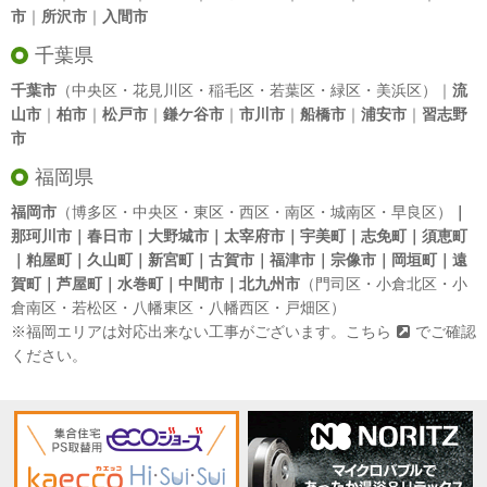
市
｜
所沢市
｜
入間市
千葉県
千葉市
（中央区・花見川区・稲毛区・若葉区・緑区・美浜区）｜
流
山市
｜
柏市
｜
松戸市
｜
鎌ケ谷市
｜
市川市
｜
船橋市
｜
浦安市
｜
習志野
市
福岡県
福岡市
（博多区・中央区・東区・西区・南区・城南区・早良区）
｜
那珂川市｜春日市｜大野城市｜太宰府市｜宇美町｜志免町｜須恵町
｜粕屋町｜久山町｜新宮町｜古賀市｜福津市｜宗像市｜岡垣町｜遠
賀町｜芦屋町｜水巻町｜中間市｜北九州市
（門司区・小倉北区・小
倉南区・若松区・八幡東区・八幡西区・戸畑区）
※福岡エリアは対応出来ない工事がございます。
こちら
でご確認
ください。