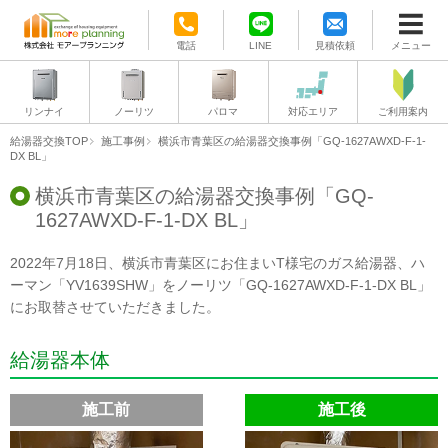
電話
LINE
見積依頼
メニュー
リンナイ
ノーリツ
パロマ
対応エリア
ご利用案内
給湯器交換TOP
施工事例
横浜市青葉区の給湯器交換事例「GQ-1627AWXD-F-1-
DX BL」
横浜市青葉区の給湯器交換事例「GQ-
1627AWXD-F-1-DX BL」
2022年7月18日、横浜市青葉区にお住まいT様宅のガス給湯器、ハ
ーマン「YV1639SHW」をノーリツ「GQ-1627AWXD-F-1-DX BL」
にお取替させていただきました。
給湯器本体
施工前
施工後