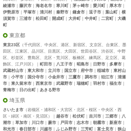
綾瀬市
｜
藤沢市
｜
海老名市
｜
寒川町
｜
茅ヶ崎市
｜
愛川町
｜
厚木市
｜
伊勢原市
｜
平塚市
｜
清川村
｜
秦野市
｜
鎌倉市
｜
逗子市
｜
葉山町
｜
横
須賀市
｜
三浦市
｜
松田町
｜
開成町
｜
大井町
｜
中井町
｜
二宮町
｜
大磯
町
東京都
東京23区
（
千代田区
、
中央区
、
港区
、
新宿区
、
文京区
、
台東区
、
墨
田区
、
江東区
、
品川区
、
目黒区
、
大田区
、
世田谷区
、
渋谷区
、
中野
区
、
杉並区
、
豊島区
、
北区
・
荒川区
、
板橋区
、
練馬区
、
足立区
、
葛
飾区
、
江戸川区
）｜
町田市
｜
八王子市
｜
昭島市
｜
日野市
｜
多摩市
｜
武蔵村山市
｜
東大和市
｜
立川市
｜
国立市
｜
府中市
｜
稲城市
｜
東村山
市
｜
小平市
｜
国分寺市
｜
小金井市
｜
三鷹市
｜
調布市
｜
狛江市
｜
清瀬
市
｜
東久留米市
｜
西東京市
｜
武蔵野市
｜
瑞穂町
｜
羽村市
｜
福生市
｜
青梅市
｜
日の出町
｜
あきる野市
埼玉県
さいたま市
（岩槻区・浦和区・大宮区・北区・桜区・中央区・西
区・緑区・南区・見沼区）｜
越谷市
｜
松伏町
｜
吉川市
｜
三郷市
｜
八
潮市
｜
草加市
｜
川口市
｜
蕨市
｜
戸田市
｜
志木市
｜
朝霧市
｜
新座市
｜
和光市
｜
春日部市
｜
川越市
｜
ふじみ野市
｜
三芳町
｜
富士見市
｜
狭山