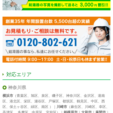
対応エリア
神奈川県
横浜市
（
青葉区
、
旭区
、
泉区
、
磯子区
、
神奈川区
、
金沢区
、
港南
区
、
港北区
、
栄区
、
瀬谷区
、
戸塚区
、
都筑区
、
鶴見区
、
中区
、
西
区
、
保土ヶ谷区
、
緑区
、
南区
）｜
川崎市
（
麻生区
、
川崎区
、
幸区
、
高津区
、
多摩区
、
中原区
、
宮前区
）｜
相模原市
｜
大和市
｜
座間市
｜