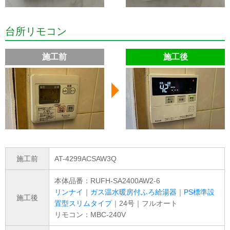
台所リモコン
施工前
施工後
施工前
AT-4299ACSAW3Q
本体品番：RUFH-SA2400AW2-6
リンナイ
｜
ガス温水暖房付ふろ給湯器
｜
PS標準設
施工後
置型スリムタイプ
｜24号｜フルオート
リモコン：MBC-240V