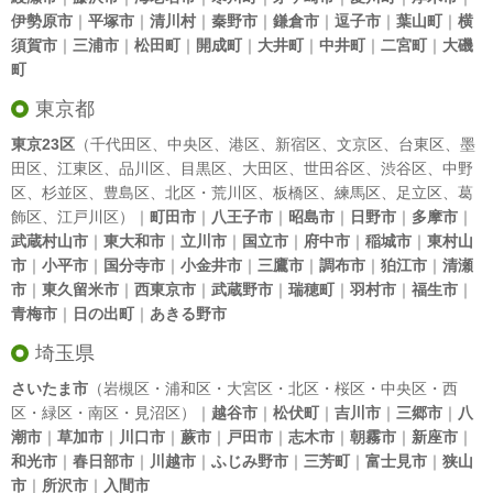
伊勢原市
｜
平塚市
｜
清川村
｜
秦野市
｜
鎌倉市
｜
逗子市
｜
葉山町
｜
横
須賀市
｜
三浦市
｜
松田町
｜
開成町
｜
大井町
｜
中井町
｜
二宮町
｜
大磯
町
東京都
東京23区
（
千代田区
、
中央区
、
港区
、
新宿区
、
文京区
、
台東区
、
墨
田区
、
江東区
、
品川区
、
目黒区
、
大田区
、
世田谷区
、
渋谷区
、
中野
区
、
杉並区
、
豊島区
、
北区
・
荒川区
、
板橋区
、
練馬区
、
足立区
、
葛
飾区
、
江戸川区
）｜
町田市
｜
八王子市
｜
昭島市
｜
日野市
｜
多摩市
｜
武蔵村山市
｜
東大和市
｜
立川市
｜
国立市
｜
府中市
｜
稲城市
｜
東村山
市
｜
小平市
｜
国分寺市
｜
小金井市
｜
三鷹市
｜
調布市
｜
狛江市
｜
清瀬
市
｜
東久留米市
｜
西東京市
｜
武蔵野市
｜
瑞穂町
｜
羽村市
｜
福生市
｜
青梅市
｜
日の出町
｜
あきる野市
埼玉県
さいたま市
（岩槻区・浦和区・大宮区・北区・桜区・中央区・西
区・緑区・南区・見沼区）｜
越谷市
｜
松伏町
｜
吉川市
｜
三郷市
｜
八
潮市
｜
草加市
｜
川口市
｜
蕨市
｜
戸田市
｜
志木市
｜
朝霧市
｜
新座市
｜
和光市
｜
春日部市
｜
川越市
｜
ふじみ野市
｜
三芳町
｜
富士見市
｜
狭山
市
｜
所沢市
｜
入間市