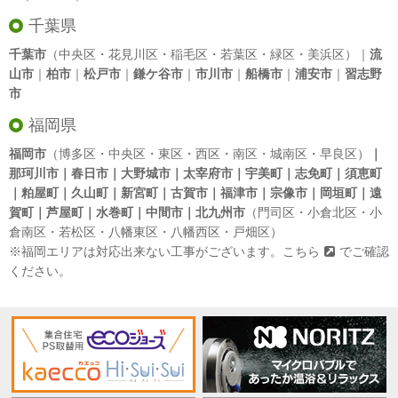
千葉県
千葉市
（中央区・花見川区・稲毛区・若葉区・緑区・美浜区）｜
流
山市
｜
柏市
｜
松戸市
｜
鎌ケ谷市
｜
市川市
｜
船橋市
｜
浦安市
｜
習志野
市
福岡県
福岡市
（博多区・中央区・東区・西区・南区・城南区・早良区）
｜
那珂川市｜春日市｜大野城市｜太宰府市｜宇美町｜志免町｜須恵町
｜粕屋町｜久山町｜新宮町｜古賀市｜福津市｜宗像市｜岡垣町｜遠
賀町｜芦屋町｜水巻町｜中間市｜北九州市
（門司区・小倉北区・小
倉南区・若松区・八幡東区・八幡西区・戸畑区）
※福岡エリアは対応出来ない工事がございます。
こちら
でご確認
ください。