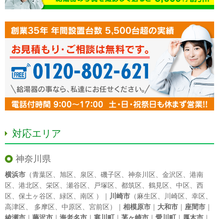
対応エリア
神奈川県
横浜市
（
青葉区
、
旭区
、
泉区
、
磯子区
、
神奈川区
、
金沢区
、
港南
区
、
港北区
、
栄区
、
瀬谷区
、
戸塚区
、
都筑区
、
鶴見区
、
中区
、
西
区
、
保土ヶ谷区
、
緑区
、
南区
）｜
川崎市
（
麻生区
、
川崎区
、
幸区
、
高津区
、
多摩区
、
中原区
、
宮前区
）｜
相模原市
｜
大和市
｜
座間市
｜
綾瀬市
｜
藤沢市
｜
海老名市
｜
寒川町
｜
茅ヶ崎市
｜
愛川町
｜
厚木市
｜