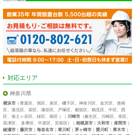
対応エリア
神奈川県
横浜市
（
青葉区
、
旭区
、
泉区
、
磯子区
、
神奈川区
、
金沢区
、
港南
区
、
港北区
、
栄区
、
瀬谷区
、
戸塚区
、
都筑区
、
鶴見区
、
中区
、
西
区
、
保土ヶ谷区
、
緑区
、
南区
）｜
川崎市
（
麻生区
、
川崎区
、
幸区
、
高津区
、
多摩区
、
中原区
、
宮前区
）｜
相模原市
｜
大和市
｜
座間市
｜
綾瀬市
｜
藤沢市
｜
海老名市
｜
寒川町
｜
茅ヶ崎市
｜
愛川町
｜
厚木市
｜