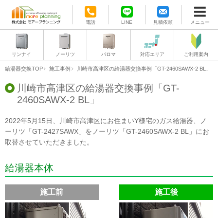
電話
LINE
見積依頼
メニュー
リンナイ
ノーリツ
パロマ
対応エリア
ご利用案内
給湯器交換TOP
施工事例
川崎市高津区の給湯器交換事例「GT-2460SAWX-2 BL」
川崎市高津区の給湯器交換事例「GT-
2460SAWX-2 BL」
2022年5月15日、川崎市高津区にお住まいY様宅のガス給湯器、ノ
ーリツ「GT-2427SAWX」をノーリツ「GT-2460SAWX-2 BL」にお
取替させていただきました。
給湯器本体
施工前
施工後