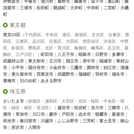
伊勢原市
｜
平塚市
｜
清川村
｜
秦野市
｜
鎌倉市
｜
逗子市
｜
葉山町
｜
横
須賀市
｜
三浦市
｜
松田町
｜
開成町
｜
大井町
｜
中井町
｜
二宮町
｜
大磯
町
東京都
東京23区
（
千代田区
、
中央区
、
港区
、
新宿区
、
文京区
、
台東区
、
墨
田区
、
江東区
、
品川区
、
目黒区
、
大田区
、
世田谷区
、
渋谷区
、
中野
区
、
杉並区
、
豊島区
、
北区
・
荒川区
、
板橋区
、
練馬区
、
足立区
、
葛
飾区
、
江戸川区
）｜
町田市
｜
八王子市
｜
昭島市
｜
日野市
｜
多摩市
｜
武蔵村山市
｜
東大和市
｜
立川市
｜
国立市
｜
府中市
｜
稲城市
｜
東村山
市
｜
小平市
｜
国分寺市
｜
小金井市
｜
三鷹市
｜
調布市
｜
狛江市
｜
清瀬
市
｜
東久留米市
｜
西東京市
｜
武蔵野市
｜
瑞穂町
｜
羽村市
｜
福生市
｜
青梅市
｜
日の出町
｜
あきる野市
埼玉県
さいたま市
（岩槻区・浦和区・大宮区・北区・桜区・中央区・西
区・緑区・南区・見沼区）｜
越谷市
｜
松伏町
｜
吉川市
｜
三郷市
｜
八
潮市
｜
草加市
｜
川口市
｜
蕨市
｜
戸田市
｜
志木市
｜
朝霧市
｜
新座市
｜
和光市
｜
春日部市
｜
川越市
｜
ふじみ野市
｜
三芳町
｜
富士見市
｜
狭山
市
｜
所沢市
｜
入間市