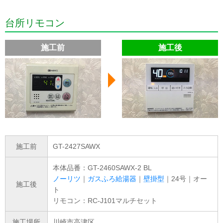
台所リモコン
施工前
施工後
施工前
GT-2427SAWX
本体品番：GT-2460SAWX-2 BL
ノーリツ
｜
ガスふろ給湯器
｜
壁掛型
｜24号｜オー
施工後
ト
リモコン：RC-J101マルチセット
施工場所
川崎市高津区