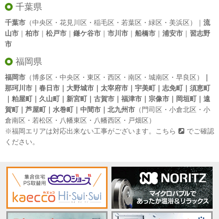
千葉県
千葉市
（中央区・花見川区・稲毛区・若葉区・緑区・美浜区）｜
流
山市
｜
柏市
｜
松戸市
｜
鎌ケ谷市
｜
市川市
｜
船橋市
｜
浦安市
｜
習志野
市
福岡県
福岡市
（博多区・中央区・東区・西区・南区・城南区・早良区）
｜
那珂川市｜春日市｜大野城市｜太宰府市｜宇美町｜志免町｜須恵町
｜粕屋町｜久山町｜新宮町｜古賀市｜福津市｜宗像市｜岡垣町｜遠
賀町｜芦屋町｜水巻町｜中間市｜北九州市
（門司区・小倉北区・小
倉南区・若松区・八幡東区・八幡西区・戸畑区）
※福岡エリアは対応出来ない工事がございます。
こちら
でご確認
ください。