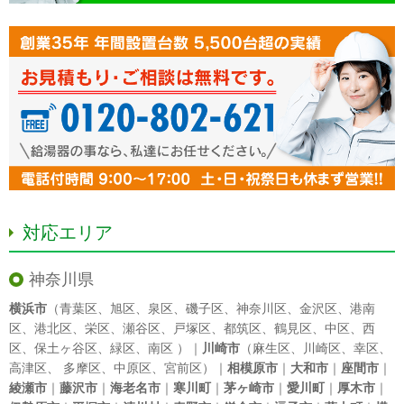
対応エリア
神奈川県
横浜市
（
青葉区
、
旭区
、
泉区
、
磯子区
、
神奈川区
、
金沢区
、
港南
区
、
港北区
、
栄区
、
瀬谷区
、
戸塚区
、
都筑区
、
鶴見区
、
中区
、
西
区
、
保土ヶ谷区
、
緑区
、
南区
）｜
川崎市
（
麻生区
、
川崎区
、
幸区
、
高津区
、
多摩区
、
中原区
、
宮前区
）｜
相模原市
｜
大和市
｜
座間市
｜
綾瀬市
｜
藤沢市
｜
海老名市
｜
寒川町
｜
茅ヶ崎市
｜
愛川町
｜
厚木市
｜