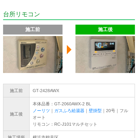
台所リモコン
施工前
施工後
施工前
GT-2428AWX
本体品番：GT-2060AWX-2 BL
ノーリツ
｜
ガスふろ給湯器
｜
壁掛型
｜20号｜フル
施工後
オート
リモコン：RC-J101マルチセット
施工場所
横浜市鶴見区