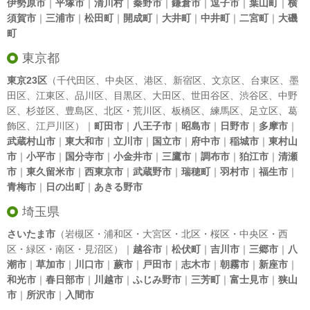
伊勢原市
｜
平塚市
｜
清川村
｜
秦野市
｜
鎌倉市
｜
逗子市
｜
葉山町
｜
横
須賀市
｜
三浦市
｜
松田町
｜
開成町
｜
大井町
｜
中井町
｜
二宮町
｜
大磯
町
東京都
東京23区
（
千代田区
、
中央区
、
港区
、
新宿区
、
文京区
、
台東区
、
墨
田区
、
江東区
、
品川区
、
目黒区
、
大田区
、
世田谷区
、
渋谷区
、
中野
区
、
杉並区
、
豊島区
、
北区
・
荒川区
、
板橋区
、
練馬区
、
足立区
、
葛
飾区
、
江戸川区
）｜
町田市
｜
八王子市
｜
昭島市
｜
日野市
｜
多摩市
｜
武蔵村山市
｜
東大和市
｜
立川市
｜
国立市
｜
府中市
｜
稲城市
｜
東村山
市
｜
小平市
｜
国分寺市
｜
小金井市
｜
三鷹市
｜
調布市
｜
狛江市
｜
清瀬
市
｜
東久留米市
｜
西東京市
｜
武蔵野市
｜
瑞穂町
｜
羽村市
｜
福生市
｜
青梅市
｜
日の出町
｜
あきる野市
埼玉県
さいたま市
（岩槻区・浦和区・大宮区・北区・桜区・中央区・西
区・緑区・南区・見沼区）｜
越谷市
｜
松伏町
｜
吉川市
｜
三郷市
｜
八
潮市
｜
草加市
｜
川口市
｜
蕨市
｜
戸田市
｜
志木市
｜
朝霧市
｜
新座市
｜
和光市
｜
春日部市
｜
川越市
｜
ふじみ野市
｜
三芳町
｜
富士見市
｜
狭山
市
｜
所沢市
｜
入間市