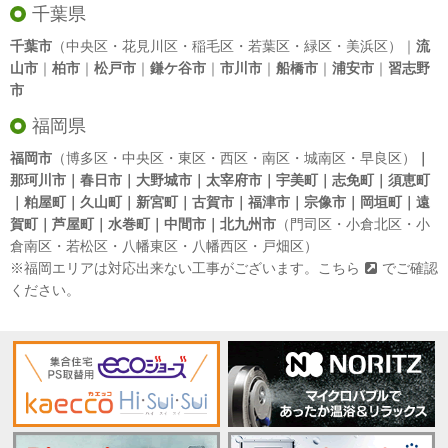
千葉県
千葉市
（中央区・花見川区・稲毛区・若葉区・緑区・美浜区）｜
流
山市
｜
柏市
｜
松戸市
｜
鎌ケ谷市
｜
市川市
｜
船橋市
｜
浦安市
｜
習志野
市
福岡県
福岡市
（博多区・中央区・東区・西区・南区・城南区・早良区）
｜
那珂川市｜春日市｜大野城市｜太宰府市｜宇美町｜志免町｜須恵町
｜粕屋町｜久山町｜新宮町｜古賀市｜福津市｜宗像市｜岡垣町｜遠
賀町｜芦屋町｜水巻町｜中間市｜北九州市
（門司区・小倉北区・小
倉南区・若松区・八幡東区・八幡西区・戸畑区）
※福岡エリアは対応出来ない工事がございます。
こちら
でご確認
ください。