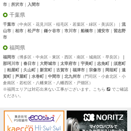
市
｜
所沢市
｜
入間市
千葉県
千葉市
（中央区・花見川区・稲毛区・若葉区・緑区・美浜区）｜
流
山市
｜
柏市
｜
松戸市
｜
鎌ケ谷市
｜
市川市
｜
船橋市
｜
浦安市
｜
習志野
市
福岡県
福岡市
（博多区・中央区・東区・西区・南区・城南区・早良区）
｜
那珂川市｜春日市｜大野城市｜太宰府市｜宇美町｜志免町｜須恵町
｜粕屋町｜久山町｜新宮町｜古賀市｜福津市｜宗像市｜岡垣町｜遠
賀町｜芦屋町｜水巻町｜中間市｜北九州市
（門司区・小倉北区・小
倉南区・若松区・八幡東区・八幡西区・戸畑区）
※福岡エリアは対応出来ない工事がございます。
こちら
でご確認
ください。