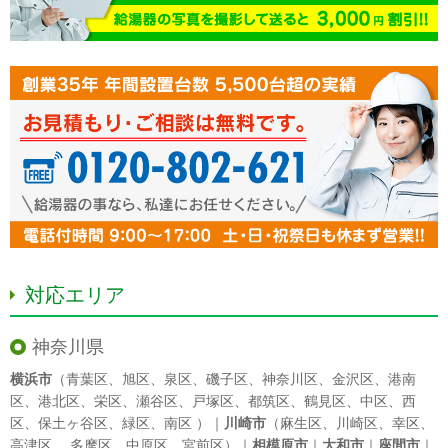
対応エリア
神奈川県
横浜市
（
青葉区
、
旭区
、
泉区
、
磯子区
、
神奈川区
、
金沢区
、
港南
区
、
港北区
、
栄区
、
瀬谷区
、
戸塚区
、
都筑区
、
鶴見区
、
中区
、
西
区
、
保土ヶ谷区
、
緑区
、
南区
）｜
川崎市
（
麻生区
、
川崎区
、
幸区
、
高津区
、
多摩区
、
中原区
、
宮前区
）｜
相模原市
｜
大和市
｜
座間市
｜