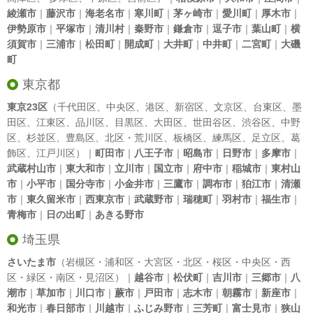
綾瀬市
｜
藤沢市
｜
海老名市
｜
寒川町
｜
茅ヶ崎市
｜
愛川町
｜
厚木市
｜
伊勢原市
｜
平塚市
｜
清川村
｜
秦野市
｜
鎌倉市
｜
逗子市
｜
葉山町
｜
横
須賀市
｜
三浦市
｜
松田町
｜
開成町
｜
大井町
｜
中井町
｜
二宮町
｜
大磯
町
東京都
東京23区
（
千代田区
、
中央区
、
港区
、
新宿区
、
文京区
、
台東区
、
墨
田区
、
江東区
、
品川区
、
目黒区
、
大田区
、
世田谷区
、
渋谷区
、
中野
区
、
杉並区
、
豊島区
、
北区
・
荒川区
、
板橋区
、
練馬区
、
足立区
、
葛
飾区
、
江戸川区
）｜
町田市
｜
八王子市
｜
昭島市
｜
日野市
｜
多摩市
｜
武蔵村山市
｜
東大和市
｜
立川市
｜
国立市
｜
府中市
｜
稲城市
｜
東村山
市
｜
小平市
｜
国分寺市
｜
小金井市
｜
三鷹市
｜
調布市
｜
狛江市
｜
清瀬
市
｜
東久留米市
｜
西東京市
｜
武蔵野市
｜
瑞穂町
｜
羽村市
｜
福生市
｜
青梅市
｜
日の出町
｜
あきる野市
埼玉県
さいたま市
（岩槻区・浦和区・大宮区・北区・桜区・中央区・西
区・緑区・南区・見沼区）｜
越谷市
｜
松伏町
｜
吉川市
｜
三郷市
｜
八
潮市
｜
草加市
｜
川口市
｜
蕨市
｜
戸田市
｜
志木市
｜
朝霧市
｜
新座市
｜
和光市
｜
春日部市
｜
川越市
｜
ふじみ野市
｜
三芳町
｜
富士見市
｜
狭山