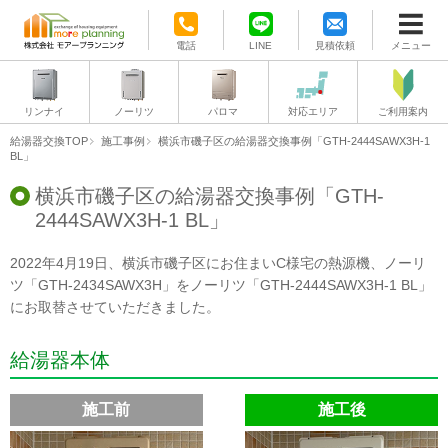
電話
LINE
見積依頼
メニュー
リンナイ
ノーリツ
パロマ
対応エリア
ご利用案内
給湯器交換TOP
施工事例
横浜市磯子区の給湯器交換事例「GTH-2444SAWX3H-1
BL」
横浜市磯子区の給湯器交換事例「GTH-
2444SAWX3H-1 BL」
2022年4月19日、横浜市磯子区にお住まいC様宅の熱源機、ノーリ
ツ「GTH-2434SAWX3H」をノーリツ「GTH-2444SAWX3H-1 BL」
にお取替させていただきました。
給湯器本体
施工前
施工後