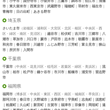
市
｜
小平市
｜
国分寺市
｜
小金井市
｜
三鷹市
｜
調布市
｜
狛江市
｜
清瀬
市
｜
東久留米市
｜
西東京市
｜
武蔵野市
｜
瑞穂町
｜
羽村市
｜
福生市
｜
青梅市
｜
日の出町
｜
あきる野市
埼玉県
さいたま市
（岩槻区・浦和区・大宮区・北区・桜区・中央区・西
区・緑区・南区・見沼区）｜
越谷市
｜
松伏町
｜
吉川市
｜
三郷市
｜
八
潮市
｜
草加市
｜
川口市
｜
蕨市
｜
戸田市
｜
志木市
｜
朝霧市
｜
新座市
｜
和光市
｜
春日部市
｜
川越市
｜
ふじみ野市
｜
三芳町
｜
富士見市
｜
狭山
市
｜
所沢市
｜
入間市
千葉県
千葉市
（中央区・花見川区・稲毛区・若葉区・緑区・美浜区）｜
流
山市
｜
柏市
｜
松戸市
｜
鎌ケ谷市
｜
市川市
｜
船橋市
｜
浦安市
｜
習志野
市
福岡県
福岡市
（博多区・中央区・東区・西区・南区・城南区・早良区）
｜
那珂川市｜春日市｜大野城市｜太宰府市｜宇美町｜志免町｜須恵町
｜粕屋町｜久山町｜新宮町｜古賀市｜福津市｜宗像市｜岡垣町｜遠