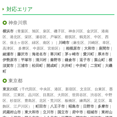
対応エリア
神奈川県
横浜市
（
青葉区
、
旭区
、
泉区
、
磯子区
、
神奈川区
、
金沢区
、
港南
区
、
港北区
、
栄区
、
瀬谷区
、
戸塚区
、
都筑区
、
鶴見区
、
中区
、
西
区
、
保土ヶ谷区
、
緑区
、
南区
）｜
川崎市
（
麻生区
、
川崎区
、
幸区
、
高津区
、
多摩区
、
中原区
、
宮前区
）｜
相模原市
｜
大和市
｜
座間市
｜
綾瀬市
｜
藤沢市
｜
海老名市
｜
寒川町
｜
茅ヶ崎市
｜
愛川町
｜
厚木市
｜
伊勢原市
｜
平塚市
｜
清川村
｜
秦野市
｜
鎌倉市
｜
逗子市
｜
葉山町
｜
横
須賀市
｜
三浦市
｜
松田町
｜
開成町
｜
大井町
｜
中井町
｜
二宮町
｜
大磯
町
東京都
東京23区
（
千代田区
、
中央区
、
港区
、
新宿区
、
文京区
、
台東区
、
墨
田区
、
江東区
、
品川区
、
目黒区
、
大田区
、
世田谷区
、
渋谷区
、
中野
区
、
杉並区
、
豊島区
、
北区
・
荒川区
、
板橋区
、
練馬区
、
足立区
、
葛
飾区
、
江戸川区
）｜
町田市
｜
八王子市
｜
昭島市
｜
日野市
｜
多摩市
｜
武蔵村山市
｜
東大和市
｜
立川市
｜
国立市
｜
府中市
｜
稲城市
｜
東村山