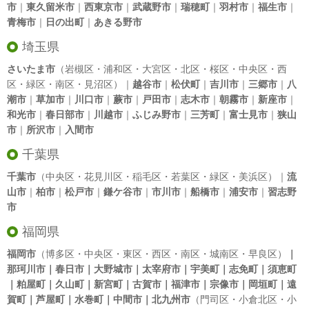
市
｜
東久留米市
｜
西東京市
｜
武蔵野市
｜
瑞穂町
｜
羽村市
｜
福生市
｜
青梅市
｜
日の出町
｜
あきる野市
埼玉県
さいたま市
（岩槻区・浦和区・大宮区・北区・桜区・中央区・西
区・緑区・南区・見沼区）｜
越谷市
｜
松伏町
｜
吉川市
｜
三郷市
｜
八
潮市
｜
草加市
｜
川口市
｜
蕨市
｜
戸田市
｜
志木市
｜
朝霧市
｜
新座市
｜
和光市
｜
春日部市
｜
川越市
｜
ふじみ野市
｜
三芳町
｜
富士見市
｜
狭山
市
｜
所沢市
｜
入間市
千葉県
千葉市
（中央区・花見川区・稲毛区・若葉区・緑区・美浜区）｜
流
山市
｜
柏市
｜
松戸市
｜
鎌ケ谷市
｜
市川市
｜
船橋市
｜
浦安市
｜
習志野
市
福岡県
福岡市
（博多区・中央区・東区・西区・南区・城南区・早良区）
｜
那珂川市｜春日市｜大野城市｜太宰府市｜宇美町｜志免町｜須恵町
｜粕屋町｜久山町｜新宮町｜古賀市｜福津市｜宗像市｜岡垣町｜遠
賀町｜芦屋町｜水巻町｜中間市｜北九州市
（門司区・小倉北区・小