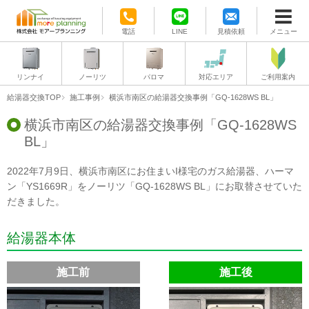
電話
LINE
見積依頼
メニュー
リンナイ
ノーリツ
パロマ
対応エリア
ご利用案内
給湯器交換TOP
施工事例
横浜市南区の給湯器交換事例「GQ-1628WS BL」
横浜市南区の給湯器交換事例「GQ-1628WS
BL」
2022年7月9日、横浜市南区にお住まいI様宅のガス給湯器、ハーマ
ン「YS1669R」をノーリツ「GQ-1628WS BL」にお取替させていた
だきました。
給湯器本体
施工前
施工後