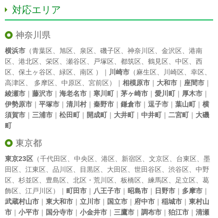
対応エリア
神奈川県
横浜市
（
青葉区
、
旭区
、
泉区
、
磯子区
、
神奈川区
、
金沢区
、
港南
区
、
港北区
、
栄区
、
瀬谷区
、
戸塚区
、
都筑区
、
鶴見区
、
中区
、
西
区
、
保土ヶ谷区
、
緑区
、
南区
）｜
川崎市
（
麻生区
、
川崎区
、
幸区
、
高津区
、
多摩区
、
中原区
、
宮前区
）｜
相模原市
｜
大和市
｜
座間市
｜
綾瀬市
｜
藤沢市
｜
海老名市
｜
寒川町
｜
茅ヶ崎市
｜
愛川町
｜
厚木市
｜
伊勢原市
｜
平塚市
｜
清川村
｜
秦野市
｜
鎌倉市
｜
逗子市
｜
葉山町
｜
横
須賀市
｜
三浦市
｜
松田町
｜
開成町
｜
大井町
｜
中井町
｜
二宮町
｜
大磯
町
東京都
東京23区
（
千代田区
、
中央区
、
港区
、
新宿区
、
文京区
、
台東区
、
墨
田区
、
江東区
、
品川区
、
目黒区
、
大田区
、
世田谷区
、
渋谷区
、
中野
区
、
杉並区
、
豊島区
、
北区
・
荒川区
、
板橋区
、
練馬区
、
足立区
、
葛
飾区
、
江戸川区
）｜
町田市
｜
八王子市
｜
昭島市
｜
日野市
｜
多摩市
｜
武蔵村山市
｜
東大和市
｜
立川市
｜
国立市
｜
府中市
｜
稲城市
｜
東村山
市
｜
小平市
｜
国分寺市
｜
小金井市
｜
三鷹市
｜
調布市
｜
狛江市
｜
清瀬