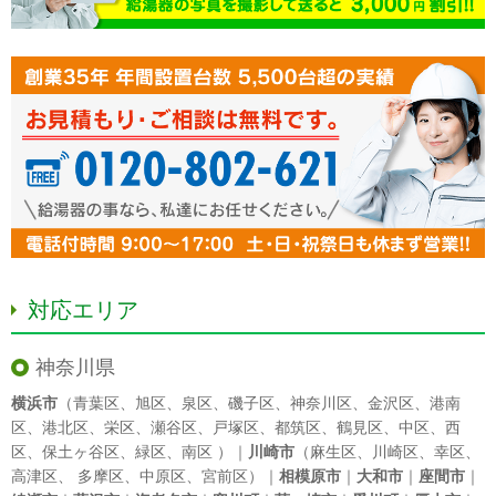
対応エリア
神奈川県
横浜市
（
青葉区
、
旭区
、
泉区
、
磯子区
、
神奈川区
、
金沢区
、
港南
区
、
港北区
、
栄区
、
瀬谷区
、
戸塚区
、
都筑区
、
鶴見区
、
中区
、
西
区
、
保土ヶ谷区
、
緑区
、
南区
）｜
川崎市
（
麻生区
、
川崎区
、
幸区
、
高津区
、
多摩区
、
中原区
、
宮前区
）｜
相模原市
｜
大和市
｜
座間市
｜