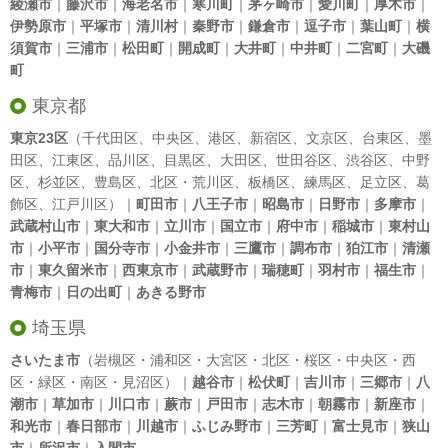
綾瀬市
｜
藤沢市
｜
海老名市
｜
寒川町
｜
茅ヶ崎市
｜
愛川町
｜
厚木市
｜
伊勢原市
｜
平塚市
｜
清川村
｜
秦野市
｜
鎌倉市
｜
逗子市
｜
葉山町
｜
横
須賀市
｜
三浦市
｜
松田町
｜
開成町
｜
大井町
｜
中井町
｜
二宮町
｜
大磯
町
東京都
東京23区
（
千代田区
、
中央区
、
港区
、
新宿区
、
文京区
、
台東区
、
墨
田区
、
江東区
、
品川区
、
目黒区
、
大田区
、
世田谷区
、
渋谷区
、
中野
区
、
杉並区
、
豊島区
、
北区
・
荒川区
、
板橋区
、
練馬区
、
足立区
、
葛
飾区
、
江戸川区
）｜
町田市
｜
八王子市
｜
昭島市
｜
日野市
｜
多摩市
｜
武蔵村山市
｜
東大和市
｜
立川市
｜
国立市
｜
府中市
｜
稲城市
｜
東村山
市
｜
小平市
｜
国分寺市
｜
小金井市
｜
三鷹市
｜
調布市
｜
狛江市
｜
清瀬
市
｜
東久留米市
｜
西東京市
｜
武蔵野市
｜
瑞穂町
｜
羽村市
｜
福生市
｜
青梅市
｜
日の出町
｜
あきる野市
埼玉県
さいたま市
（岩槻区・浦和区・大宮区・北区・桜区・中央区・西
区・緑区・南区・見沼区）｜
越谷市
｜
松伏町
｜
吉川市
｜
三郷市
｜
八
潮市
｜
草加市
｜
川口市
｜
蕨市
｜
戸田市
｜
志木市
｜
朝霧市
｜
新座市
｜
和光市
｜
春日部市
｜
川越市
｜
ふじみ野市
｜
三芳町
｜
富士見市
｜
狭山