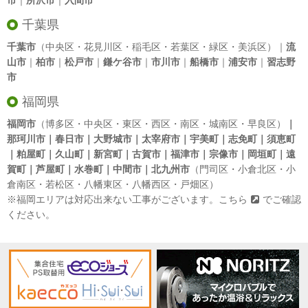
市
｜
所沢市
｜
入間市
千葉県
千葉市
（中央区・花見川区・稲毛区・若葉区・緑区・美浜区）｜
流
山市
｜
柏市
｜
松戸市
｜
鎌ケ谷市
｜
市川市
｜
船橋市
｜
浦安市
｜
習志野
市
福岡県
福岡市
（博多区・中央区・東区・西区・南区・城南区・早良区）
｜
那珂川市｜春日市｜大野城市｜太宰府市｜宇美町｜志免町｜須恵町
｜粕屋町｜久山町｜新宮町｜古賀市｜福津市｜宗像市｜岡垣町｜遠
賀町｜芦屋町｜水巻町｜中間市｜北九州市
（門司区・小倉北区・小
倉南区・若松区・八幡東区・八幡西区・戸畑区）
※福岡エリアは対応出来ない工事がございます。
こちら
でご確認
ください。