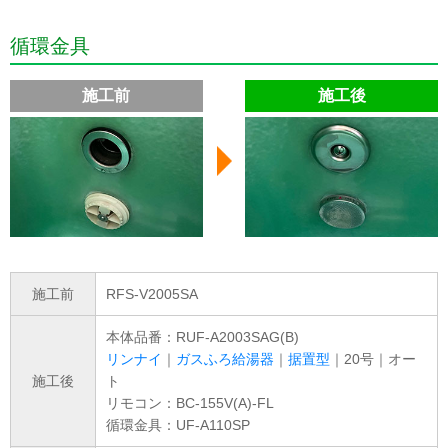
循環金具
施工前
施工後
施工前
RFS-V2005SA
本体品番：RUF-A2003SAG(B)
リンナイ
｜
ガスふろ給湯器
｜
据置型
｜20号｜オー
施工後
ト
リモコン：BC-155V(A)-FL
循環金具：UF-A110SP