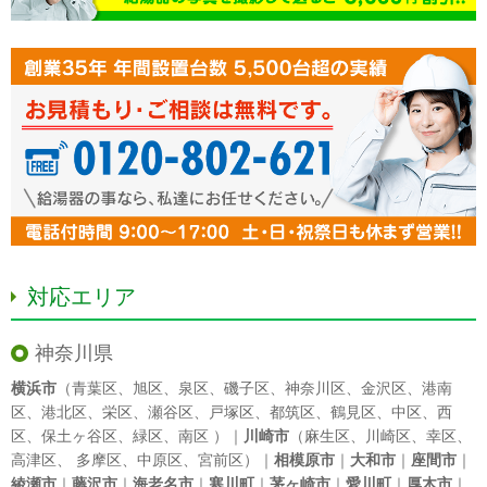
対応エリア
神奈川県
横浜市
（
青葉区
、
旭区
、
泉区
、
磯子区
、
神奈川区
、
金沢区
、
港南
区
、
港北区
、
栄区
、
瀬谷区
、
戸塚区
、
都筑区
、
鶴見区
、
中区
、
西
区
、
保土ヶ谷区
、
緑区
、
南区
）｜
川崎市
（
麻生区
、
川崎区
、
幸区
、
高津区
、
多摩区
、
中原区
、
宮前区
）｜
相模原市
｜
大和市
｜
座間市
｜
綾瀬市
｜
藤沢市
｜
海老名市
｜
寒川町
｜
茅ヶ崎市
｜
愛川町
｜
厚木市
｜