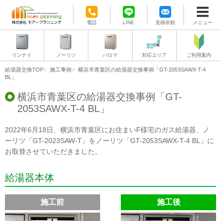
電話
LINE
見積依頼
メニュー
リンナイ
ノーリツ
パロマ
対応エリア
ご利用案内
給湯器交換TOP
施工事例
横浜市青葉区の給湯器交換事例「GT-2053SAWX-T-4
BL」
横浜市青葉区の給湯器交換事例「GT-
2053SAWX-T-4 BL」
2022年6月18日、横浜市青葉区にお住まいF様宅のガス給湯器、ノ
ーリツ「GT-2023SAW-T」をノーリツ「GT-2053SAWX-T-4 BL」に
お取替させていただきました。
給湯器本体
施工前
施工後