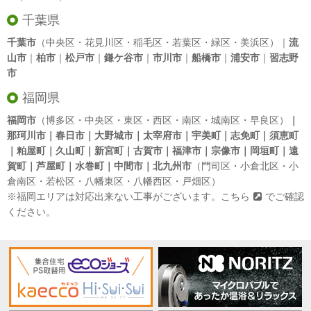
千葉県
千葉市
（中央区・花見川区・稲毛区・若葉区・緑区・美浜区）｜
流
山市
｜
柏市
｜
松戸市
｜
鎌ケ谷市
｜
市川市
｜
船橋市
｜
浦安市
｜
習志野
市
福岡県
福岡市
（博多区・中央区・東区・西区・南区・城南区・早良区）
｜
那珂川市｜春日市｜大野城市｜太宰府市｜宇美町｜志免町｜須恵町
｜粕屋町｜久山町｜新宮町｜古賀市｜福津市｜宗像市｜岡垣町｜遠
賀町｜芦屋町｜水巻町｜中間市｜北九州市
（門司区・小倉北区・小
倉南区・若松区・八幡東区・八幡西区・戸畑区）
※福岡エリアは対応出来ない工事がございます。
こちら
でご確認
ください。