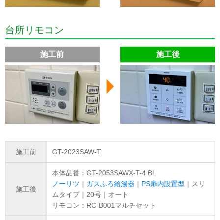
台所リモコン
施工前
施工後
施工前
GT-2023SAW-T
本体品番：GT-2053SAWX-T-4 BL
ノーリツ
｜
ガスふろ給湯器
｜
PS扉内設置型
｜スリ
施工後
ムタイプ｜20号｜オート
リモコン：RC-B001マルチセット