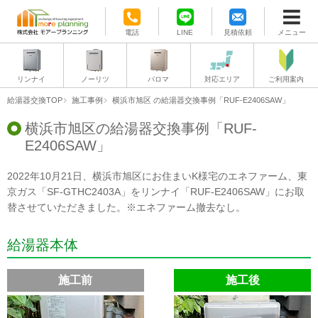
電話
LINE
見積依頼
メニュー
リンナイ
ノーリツ
パロマ
対応エリア
ご利用案内
給湯器交換TOP
施工事例
横浜市旭区
の給湯器交換事例「RUF-E2406SAW」
横浜市旭区の給湯器交換事例「RUF-
E2406SAW」
2022年10月21日、横浜市旭区にお住まいK様宅のエネファーム、東
京ガス「SF-GTHC2403A」をリンナイ「RUF-E2406SAW」にお取
替させていただきました。※エネファーム撤去なし。
給湯器本体
施工前
施工後