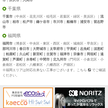
市
｜
所沢市
｜
入間市
千葉県
千葉市
（中央区・花見川区・稲毛区・若葉区・緑区・美浜区）｜
流
山市
｜
柏市
｜
松戸市
｜
鎌ケ谷市
｜
市川市
｜
船橋市
｜
浦安市
｜
習志野
市
福岡県
福岡市
（博多区・中央区・東区・西区・南区・城南区・早良区）
｜
那珂川市｜春日市｜大野城市｜太宰府市｜宇美町｜志免町｜須恵町
｜粕屋町｜久山町｜新宮町｜古賀市｜福津市｜宗像市｜岡垣町｜遠
賀町｜芦屋町｜水巻町｜中間市｜北九州市
（門司区・小倉北区・小
倉南区・若松区・八幡東区・八幡西区・戸畑区）
※福岡エリアは対応出来ない工事がございます。
こちら
でご確認
ください。