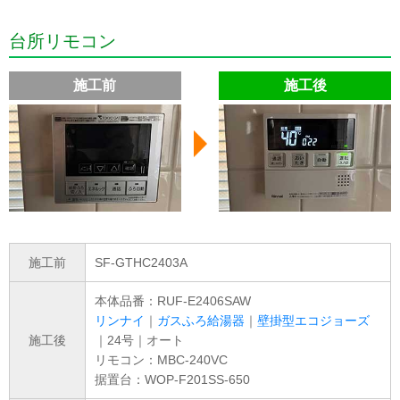
台所リモコン
施工前
施工後
施工前
SF-GTHC2403A
本体品番：RUF-E2406SAW
リンナイ
｜
ガスふろ給湯器
｜
壁掛型エコジョーズ
施工後
｜24号｜オート
リモコン：MBC-240VC
据置台：WOP-F201SS-650