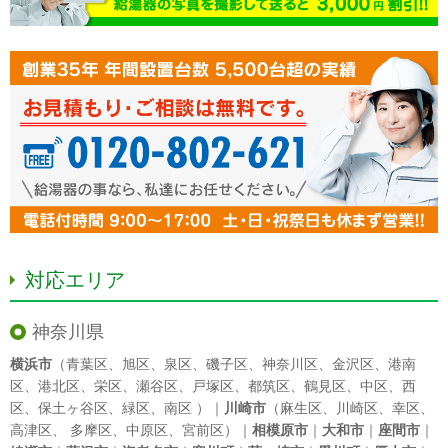
対応エリア
神奈川県
横浜市
（
青葉区
、
旭区
、
泉区
、
磯子区
、
神奈川区
、
金沢区
、
港南
区
、
港北区
、
栄区
、
瀬谷区
、
戸塚区
、
都筑区
、
鶴見区
、
中区
、
西
区
、
保土ヶ谷区
、
緑区
、
南区
）｜
川崎市
（
麻生区
、
川崎区
、
幸区
、
高津区
、
多摩区
、
中原区
、
宮前区
）｜
相模原市
｜
大和市
｜
座間市
｜