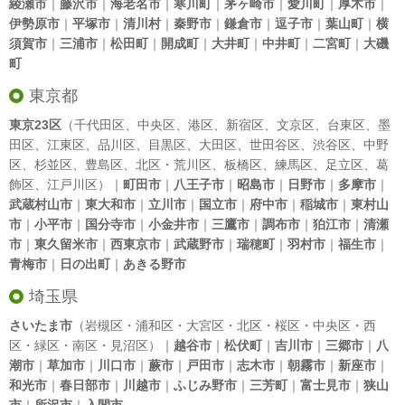
綾瀬市
｜
藤沢市
｜
海老名市
｜
寒川町
｜
茅ヶ崎市
｜
愛川町
｜
厚木市
｜
伊勢原市
｜
平塚市
｜
清川村
｜
秦野市
｜
鎌倉市
｜
逗子市
｜
葉山町
｜
横
須賀市
｜
三浦市
｜
松田町
｜
開成町
｜
大井町
｜
中井町
｜
二宮町
｜
大磯
町
東京都
東京23区
（
千代田区
、
中央区
、
港区
、
新宿区
、
文京区
、
台東区
、
墨
田区
、
江東区
、
品川区
、
目黒区
、
大田区
、
世田谷区
、
渋谷区
、
中野
区
、
杉並区
、
豊島区
、
北区
・
荒川区
、
板橋区
、
練馬区
、
足立区
、
葛
飾区
、
江戸川区
）｜
町田市
｜
八王子市
｜
昭島市
｜
日野市
｜
多摩市
｜
武蔵村山市
｜
東大和市
｜
立川市
｜
国立市
｜
府中市
｜
稲城市
｜
東村山
市
｜
小平市
｜
国分寺市
｜
小金井市
｜
三鷹市
｜
調布市
｜
狛江市
｜
清瀬
市
｜
東久留米市
｜
西東京市
｜
武蔵野市
｜
瑞穂町
｜
羽村市
｜
福生市
｜
青梅市
｜
日の出町
｜
あきる野市
埼玉県
さいたま市
（岩槻区・浦和区・大宮区・北区・桜区・中央区・西
区・緑区・南区・見沼区）｜
越谷市
｜
松伏町
｜
吉川市
｜
三郷市
｜
八
潮市
｜
草加市
｜
川口市
｜
蕨市
｜
戸田市
｜
志木市
｜
朝霧市
｜
新座市
｜
和光市
｜
春日部市
｜
川越市
｜
ふじみ野市
｜
三芳町
｜
富士見市
｜
狭山