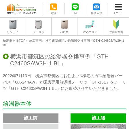
電話
LINE
見積依頼
メニュー
リンナイ
ノーリツ
パロマ
対応エリア
ご利用案内
給湯器交換TOP
施工事例
横浜市都筑区の給湯器交換事例「GTH-C2460SAW3H-1
BL」
横浜市都筑区の給湯器交換事例「GTH-
C2460SAW3H-1 BL」
2022年7月13日、横浜市都筑区にお住まいN様宅のガス給湯器パー
パス「GX-244AW」と暖房専用熱源機ノーリツ「GH-151」をノーリ
ツ「GTH-C2460SAW3H-1 BL」にお取替させていただきました。
給湯器本体
施工前
施工後