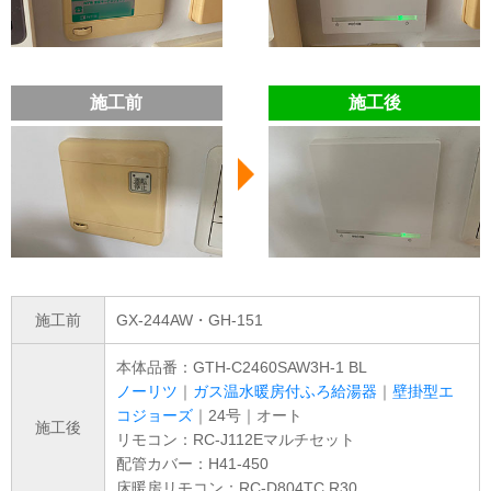
施工前
施工後
施工前
GX-244AW・GH-151
本体品番：GTH-C2460SAW3H-1 BL
ノーリツ
｜
ガス温水暖房付ふろ給湯器
｜
壁掛型エ
コジョーズ
｜24号｜オート
施工後
リモコン：RC-J112Eマルチセット
配管カバー：H41-450
床暖房リモコン：RC-D804TC R30