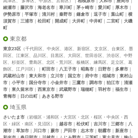
高津区
、
多摩区
、
中原区
、
宮前区
）｜
相模原市
｜
大和市
｜
座間市
｜
綾瀬市
｜
藤沢市
｜
海老名市
｜
寒川町
｜
茅ヶ崎市
｜
愛川町
｜
厚木市
｜
伊勢原市
｜
平塚市
｜
清川村
｜
秦野市
｜
鎌倉市
｜
逗子市
｜
葉山町
｜
横
須賀市
｜
三浦市
｜
松田町
｜
開成町
｜
大井町
｜
中井町
｜
二宮町
｜
大磯
町
東京都
東京23区
（
千代田区
、
中央区
、
港区
、
新宿区
、
文京区
、
台東区
、
墨
田区
、
江東区
、
品川区
、
目黒区
、
大田区
、
世田谷区
、
渋谷区
、
中野
区
、
杉並区
、
豊島区
、
北区
・
荒川区
、
板橋区
、
練馬区
、
足立区
、
葛
飾区
、
江戸川区
）｜
町田市
｜
八王子市
｜
昭島市
｜
日野市
｜
多摩市
｜
武蔵村山市
｜
東大和市
｜
立川市
｜
国立市
｜
府中市
｜
稲城市
｜
東村山
市
｜
小平市
｜
国分寺市
｜
小金井市
｜
三鷹市
｜
調布市
｜
狛江市
｜
清瀬
市
｜
東久留米市
｜
西東京市
｜
武蔵野市
｜
瑞穂町
｜
羽村市
｜
福生市
｜
青梅市
｜
日の出町
｜
あきる野市
埼玉県
さいたま市
（岩槻区・浦和区・大宮区・北区・桜区・中央区・西
区・緑区・南区・見沼区）｜
越谷市
｜
松伏町
｜
吉川市
｜
三郷市
｜
八
潮市
｜
草加市
｜
川口市
｜
蕨市
｜
戸田市
｜
志木市
｜
朝霧市
｜
新座市
｜
和光市
｜
春日部市
｜
川越市
｜
ふじみ野市
｜
三芳町
｜
富士見市
｜
狭山