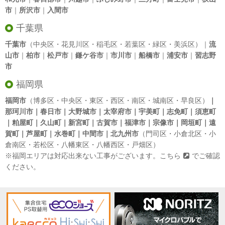
市
｜
所沢市
｜
入間市
千葉県
千葉市
（中央区・花見川区・稲毛区・若葉区・緑区・美浜区）｜
流
山市
｜
柏市
｜
松戸市
｜
鎌ケ谷市
｜
市川市
｜
船橋市
｜
浦安市
｜
習志野
市
福岡県
福岡市
（博多区・中央区・東区・西区・南区・城南区・早良区）
｜
那珂川市｜春日市｜大野城市｜太宰府市｜宇美町｜志免町｜須恵町
｜粕屋町｜久山町｜新宮町｜古賀市｜福津市｜宗像市｜岡垣町｜遠
賀町｜芦屋町｜水巻町｜中間市｜北九州市
（門司区・小倉北区・小
倉南区・若松区・八幡東区・八幡西区・戸畑区）
※福岡エリアは対応出来ない工事がございます。
こちら
でご確認
ください。