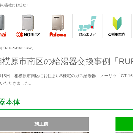
店の当社にお任せ！
UF-SA1615SAW」
相模原市南区の給湯器交換事例「RUF-S
年8月5日、相模原市南区にお住まいS様宅のガス給湯器、ノーリツ「GT-168
いただきました。
器本体
施工前