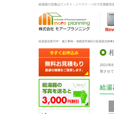
給湯器の交換はリンナイ・ノーリツ・パロマ正規販売
給湯器交換TOP
施工事例
相模原市南区の給湯器交換事例「R
2021
替させて
給湯