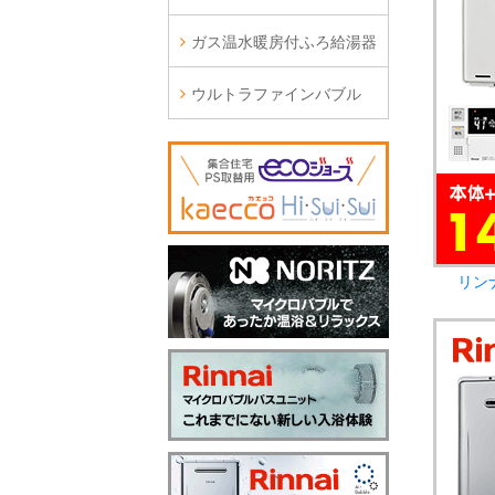
ガス温水暖房付ふろ給湯器
ウルトラファインバブル
リン