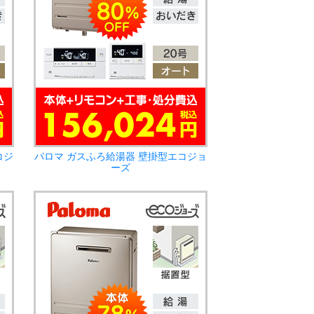
コジ
パロマ ガスふろ給湯器 壁掛型エコジョ
ーズ