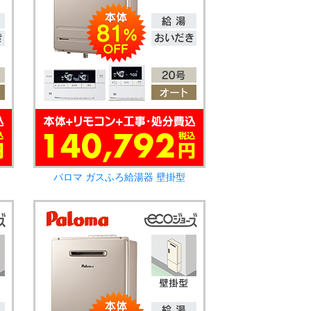
パロマ ガスふろ給湯器 壁掛型