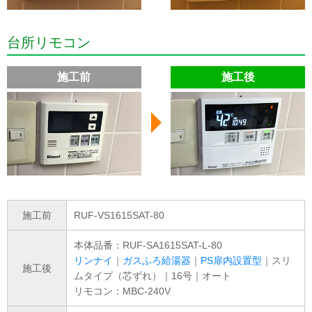
台所リモコン
施工前
施工後
施工前
RUF-VS1615SAT-80
本体品番：RUF-SA1615SAT-L-80
リンナイ
｜
ガスふろ給湯器
｜
PS扉内設置型
｜スリ
施工後
ムタイプ（芯ずれ）｜16号｜オート
リモコン：MBC-240V