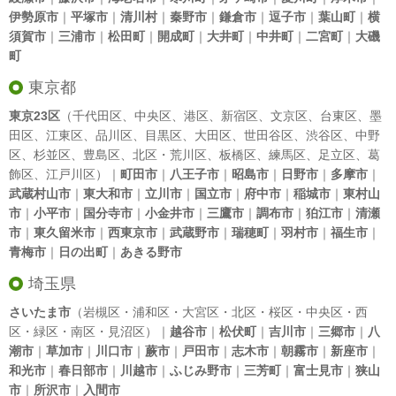
伊勢原市
｜
平塚市
｜
清川村
｜
秦野市
｜
鎌倉市
｜
逗子市
｜
葉山町
｜
横
須賀市
｜
三浦市
｜
松田町
｜
開成町
｜
大井町
｜
中井町
｜
二宮町
｜
大磯
町
東京都
東京23区
（
千代田区
、
中央区
、
港区
、
新宿区
、
文京区
、
台東区
、
墨
田区
、
江東区
、
品川区
、
目黒区
、
大田区
、
世田谷区
、
渋谷区
、
中野
区
、
杉並区
、
豊島区
、
北区
・
荒川区
、
板橋区
、
練馬区
、
足立区
、
葛
飾区
、
江戸川区
）｜
町田市
｜
八王子市
｜
昭島市
｜
日野市
｜
多摩市
｜
武蔵村山市
｜
東大和市
｜
立川市
｜
国立市
｜
府中市
｜
稲城市
｜
東村山
市
｜
小平市
｜
国分寺市
｜
小金井市
｜
三鷹市
｜
調布市
｜
狛江市
｜
清瀬
市
｜
東久留米市
｜
西東京市
｜
武蔵野市
｜
瑞穂町
｜
羽村市
｜
福生市
｜
青梅市
｜
日の出町
｜
あきる野市
埼玉県
さいたま市
（岩槻区・浦和区・大宮区・北区・桜区・中央区・西
区・緑区・南区・見沼区）｜
越谷市
｜
松伏町
｜
吉川市
｜
三郷市
｜
八
潮市
｜
草加市
｜
川口市
｜
蕨市
｜
戸田市
｜
志木市
｜
朝霧市
｜
新座市
｜
和光市
｜
春日部市
｜
川越市
｜
ふじみ野市
｜
三芳町
｜
富士見市
｜
狭山
市
｜
所沢市
｜
入間市