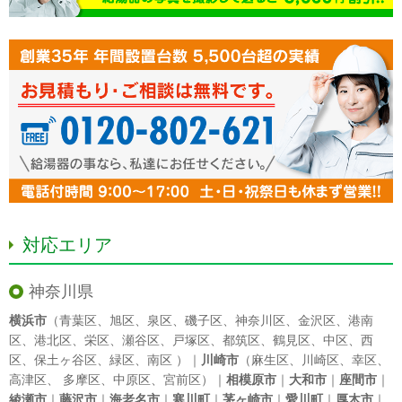
対応エリア
神奈川県
横浜市
（
青葉区
、
旭区
、
泉区
、
磯子区
、
神奈川区
、
金沢区
、
港南
区
、
港北区
、
栄区
、
瀬谷区
、
戸塚区
、
都筑区
、
鶴見区
、
中区
、
西
区
、
保土ヶ谷区
、
緑区
、
南区
）｜
川崎市
（
麻生区
、
川崎区
、
幸区
、
高津区
、
多摩区
、
中原区
、
宮前区
）｜
相模原市
｜
大和市
｜
座間市
｜
綾瀬市
｜
藤沢市
｜
海老名市
｜
寒川町
｜
茅ヶ崎市
｜
愛川町
｜
厚木市
｜