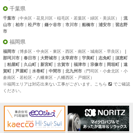
千葉県
千葉市
（中央区・花見川区・稲毛区・若葉区・緑区・美浜区）｜
流
山市
｜
柏市
｜
松戸市
｜
鎌ケ谷市
｜
市川市
｜
船橋市
｜
浦安市
｜
習志野
市
福岡県
福岡市
（博多区・中央区・東区・西区・南区・城南区・早良区）
｜
那珂川市｜春日市｜大野城市｜太宰府市｜宇美町｜志免町｜須恵町
｜粕屋町｜久山町｜新宮町｜古賀市｜福津市｜宗像市｜岡垣町｜遠
賀町｜芦屋町｜水巻町｜中間市｜北九州市
（門司区・小倉北区・小
倉南区・若松区・八幡東区・八幡西区・戸畑区）
※福岡エリアは対応出来ない工事がございます。
こちら
でご確認
ください。