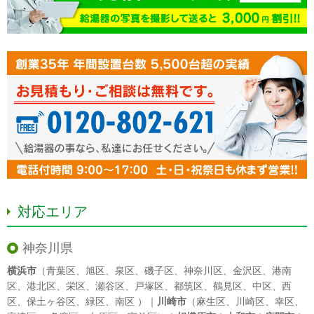
対応エリア
神奈川県
横浜市
（
青葉区
、
旭区
、
泉区
、
磯子区
、
神奈川区
、
金沢区
、
港南
区
、
港北区
、
栄区
、
瀬谷区
、
戸塚区
、
都筑区
、
鶴見区
、
中区
、
西
区
、
保土ヶ谷区
、
緑区
、
南区
）｜
川崎市
（
麻生区
、
川崎区
、
幸区
、