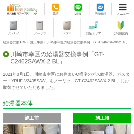
電話
LINE
見積依頼
メニュー
リンナイ
ノーリツ
パロマ
対応エリア
ご利用案内
給湯器交換TOP
施工事例
川崎市幸区の給湯器交換事例「GT-C2462SAWX-2 BL」
川崎市幸区の給湯器交換事例「GT-
C2462SAWX-2 BL」
2021年8月1日、川崎市幸区にお住まいO様宅のガス給湯器、ガスタ
ー「YRUF-V2405SAW」をノーリツ「GT-C2462SAWX-2 BL」にお
取替させていただきました。
給湯器本体
施工前
施工後