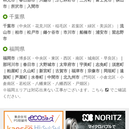
和光市
｜
春日部市
｜
川越市
｜
ふじみ野市
｜
三芳町
｜
富士見市
｜
狭山
市
｜
所沢市
｜
入間市
千葉県
千葉市
（中央区・花見川区・稲毛区・若葉区・緑区・美浜区）｜
流
山市
｜
柏市
｜
松戸市
｜
鎌ケ谷市
｜
市川市
｜
船橋市
｜
浦安市
｜
習志野
市
福岡県
福岡市
（博多区・中央区・東区・西区・南区・城南区・早良区）
｜
那珂川市｜春日市｜大野城市｜太宰府市｜宇美町｜志免町｜須恵町
｜粕屋町｜久山町｜新宮町｜古賀市｜福津市｜宗像市｜岡垣町｜遠
賀町｜芦屋町｜水巻町｜中間市｜北九州市
（門司区・小倉北区・小
倉南区・若松区・八幡東区・八幡西区・戸畑区）
※福岡エリアは対応出来ない工事がございます。
こちら
でご確認
ください。