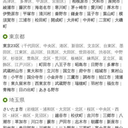
高津区
、
多摩区
、
中原区
、
宮前区
）｜
相模原市
｜
大和市
｜
座間市
｜
綾瀬市
｜
藤沢市
｜
海老名市
｜
寒川町
｜
茅ヶ崎市
｜
愛川町
｜
厚木市
｜
伊勢原市
｜
平塚市
｜
清川村
｜
秦野市
｜
鎌倉市
｜
逗子市
｜
葉山町
｜
横
須賀市
｜
三浦市
｜
松田町
｜
開成町
｜
大井町
｜
中井町
｜
二宮町
｜
大磯
町
東京都
東京23区
（
千代田区
、
中央区
、
港区
、
新宿区
、
文京区
、
台東区
、
墨
田区
、
江東区
、
品川区
、
目黒区
、
大田区
、
世田谷区
、
渋谷区
、
中野
区
、
杉並区
、
豊島区
、
北区
・
荒川区
、
板橋区
、
練馬区
、
足立区
、
葛
飾区
、
江戸川区
）｜
町田市
｜
八王子市
｜
昭島市
｜
日野市
｜
多摩市
｜
武蔵村山市
｜
東大和市
｜
立川市
｜
国立市
｜
府中市
｜
稲城市
｜
東村山
市
｜
小平市
｜
国分寺市
｜
小金井市
｜
三鷹市
｜
調布市
｜
狛江市
｜
清瀬
市
｜
東久留米市
｜
西東京市
｜
武蔵野市
｜
瑞穂町
｜
羽村市
｜
福生市
｜
青梅市
｜
日の出町
｜
あきる野市
埼玉県
さいたま市
（岩槻区・浦和区・大宮区・北区・桜区・中央区・西
区・緑区・南区・見沼区）｜
越谷市
｜
松伏町
｜
吉川市
｜
三郷市
｜
八
潮市
｜
草加市
｜
川口市
｜
蕨市
｜
戸田市
｜
志木市
｜
朝霧市
｜
新座市
｜