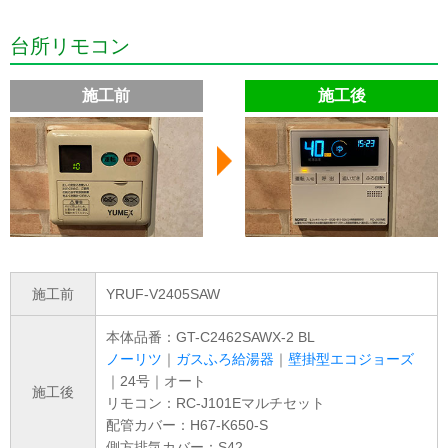
台所リモコン
施工前
施工後
施工前
YRUF-V2405SAW
本体品番：GT-C2462SAWX-2 BL
ノーリツ
｜
ガスふろ給湯器
｜
壁掛型エコジョーズ
｜24号｜オート
施工後
リモコン：RC-J101Eマルチセット
配管カバー：H67-K650-S
側方排気カバー：S42