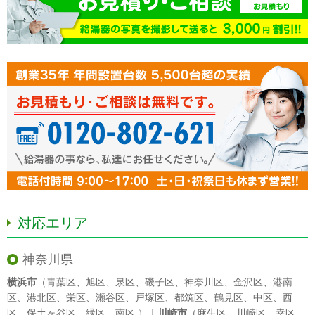
対応エリア
神奈川県
横浜市
（
青葉区
、
旭区
、
泉区
、
磯子区
、
神奈川区
、
金沢区
、
港南
区
、
港北区
、
栄区
、
瀬谷区
、
戸塚区
、
都筑区
、
鶴見区
、
中区
、
西
区
、
保土ヶ谷区
、
緑区
、
南区
）｜
川崎市
（
麻生区
、
川崎区
、
幸区
、