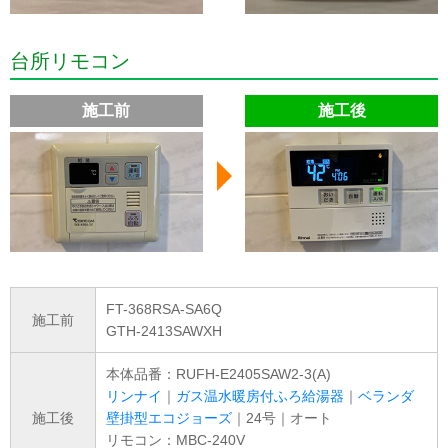
台所リモコン
施工前
施工後
FT-368RSA-SA6Q
施工前
GTH-2413SAWXH
本体品番：RUFH-E2405SAW2-3(A)
リンナイ
｜
ガス温水暖房付ふろ給湯器
｜
ベランダ
施工後
壁掛型エコジョーズ
｜24号｜オート
リモコン：MBC-240V