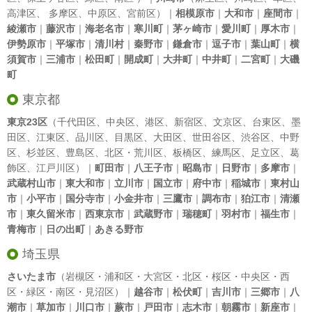
高津区
、
多摩区
、
中原区
、
宮前区
）｜
相模原市
｜
大和市
｜
座間市
｜
綾瀬市
｜
藤沢市
｜
海老名市
｜
寒川町
｜
茅ヶ崎市
｜
愛川町
｜
厚木市
｜
伊勢原市
｜
平塚市
｜
清川村
｜
秦野市
｜
鎌倉市
｜
逗子市
｜
葉山町
｜
横
須賀市
｜
三浦市
｜
松田町
｜
開成町
｜
大井町
｜
中井町
｜
二宮町
｜
大磯
町
東京都
東京23区
（
千代田区
、
中央区
、
港区
、
新宿区
、
文京区
、
台東区
、
墨
田区
、
江東区
、
品川区
、
目黒区
、
大田区
、
世田谷区
、
渋谷区
、
中野
区
、
杉並区
、
豊島区
、
北区
・
荒川区
、
板橋区
、
練馬区
、
足立区
、
葛
飾区
、
江戸川区
）｜
町田市
｜
八王子市
｜
昭島市
｜
日野市
｜
多摩市
｜
武蔵村山市
｜
東大和市
｜
立川市
｜
国立市
｜
府中市
｜
稲城市
｜
東村山
市
｜
小平市
｜
国分寺市
｜
小金井市
｜
三鷹市
｜
調布市
｜
狛江市
｜
清瀬
市
｜
東久留米市
｜
西東京市
｜
武蔵野市
｜
瑞穂町
｜
羽村市
｜
福生市
｜
青梅市
｜
日の出町
｜
あきる野市
埼玉県
さいたま市
（岩槻区・浦和区・大宮区・北区・桜区・中央区・西
区・緑区・南区・見沼区）｜
越谷市
｜
松伏町
｜
吉川市
｜
三郷市
｜
八
潮市
｜
草加市
｜
川口市
｜
蕨市
｜
戸田市
｜
志木市
｜
朝霧市
｜
新座市
｜