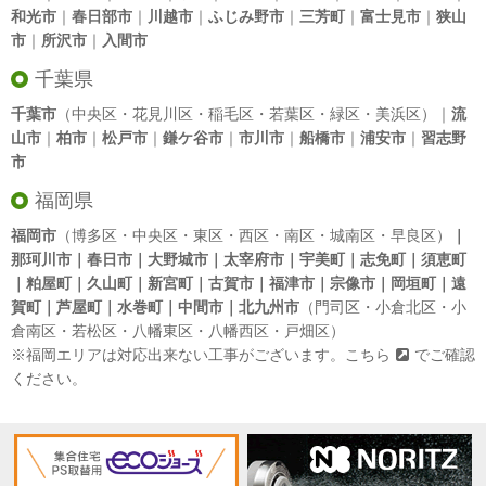
和光市
｜
春日部市
｜
川越市
｜
ふじみ野市
｜
三芳町
｜
富士見市
｜
狭山
市
｜
所沢市
｜
入間市
千葉県
千葉市
（中央区・花見川区・稲毛区・若葉区・緑区・美浜区）｜
流
山市
｜
柏市
｜
松戸市
｜
鎌ケ谷市
｜
市川市
｜
船橋市
｜
浦安市
｜
習志野
市
福岡県
福岡市
（博多区・中央区・東区・西区・南区・城南区・早良区）
｜
那珂川市｜春日市｜大野城市｜太宰府市｜宇美町｜志免町｜須恵町
｜粕屋町｜久山町｜新宮町｜古賀市｜福津市｜宗像市｜岡垣町｜遠
賀町｜芦屋町｜水巻町｜中間市｜北九州市
（門司区・小倉北区・小
倉南区・若松区・八幡東区・八幡西区・戸畑区）
※福岡エリアは対応出来ない工事がございます。
こちら
でご確認
ください。