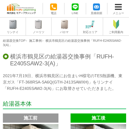
電話
LINE
見積依頼
メニュー
リンナイ
ノーリツ
パロマ
対応エリア
ご利用案内
給湯器交換TOP
施工事例
横浜市鶴見区の給湯器交換事例「RUFH-E2405SAW2-
3(A)」
横浜市鶴見区の給湯器交換事例「RUFH-
E2405SAW2-3(A)」
2021年7月19日、横浜市鶴見区にお住まいH様宅のTES熱源機、東
京ガス「FT-368RSA-SA6Q(GTH-2413SAWXH)」をリンナイ
「RUFH-E2405SAW2-3(A)」にお取替させていただきました。
給湯器本体
施工前
施工後