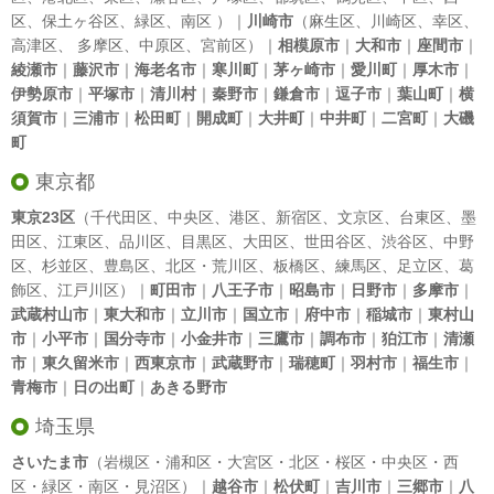
区
、
保土ヶ谷区
、
緑区
、
南区
）｜
川崎市
（
麻生区
、
川崎区
、
幸区
、
高津区
、
多摩区
、
中原区
、
宮前区
）｜
相模原市
｜
大和市
｜
座間市
｜
綾瀬市
｜
藤沢市
｜
海老名市
｜
寒川町
｜
茅ヶ崎市
｜
愛川町
｜
厚木市
｜
伊勢原市
｜
平塚市
｜
清川村
｜
秦野市
｜
鎌倉市
｜
逗子市
｜
葉山町
｜
横
須賀市
｜
三浦市
｜
松田町
｜
開成町
｜
大井町
｜
中井町
｜
二宮町
｜
大磯
町
東京都
東京23区
（
千代田区
、
中央区
、
港区
、
新宿区
、
文京区
、
台東区
、
墨
田区
、
江東区
、
品川区
、
目黒区
、
大田区
、
世田谷区
、
渋谷区
、
中野
区
、
杉並区
、
豊島区
、
北区
・
荒川区
、
板橋区
、
練馬区
、
足立区
、
葛
飾区
、
江戸川区
）｜
町田市
｜
八王子市
｜
昭島市
｜
日野市
｜
多摩市
｜
武蔵村山市
｜
東大和市
｜
立川市
｜
国立市
｜
府中市
｜
稲城市
｜
東村山
市
｜
小平市
｜
国分寺市
｜
小金井市
｜
三鷹市
｜
調布市
｜
狛江市
｜
清瀬
市
｜
東久留米市
｜
西東京市
｜
武蔵野市
｜
瑞穂町
｜
羽村市
｜
福生市
｜
青梅市
｜
日の出町
｜
あきる野市
埼玉県
さいたま市
（岩槻区・浦和区・大宮区・北区・桜区・中央区・西
区・緑区・南区・見沼区）｜
越谷市
｜
松伏町
｜
吉川市
｜
三郷市
｜
八