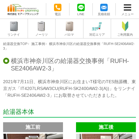
電話
LINE
見積依頼
メニュー
リンナイ
ノーリツ
パロマ
対応エリア
ご利用案内
給湯器交換TOP
施工事例
横浜市神奈川区の給湯器交換事例「RUFH-SE2406AW2-
3」
横浜市神奈川区の給湯器交換事例「RUFH-
SE2406AW2-3」
2021年7月11日、横浜市神奈川区にお住まいT様宅のTES熱源機、東
京ガス「IT4207LRSAW3CU(RUFH-SK2400AW2-3(A))」をリンナイ
「RUFH-SE2406AW2-3」にお取替させていただきました。
給湯器本体
施工前
施工後