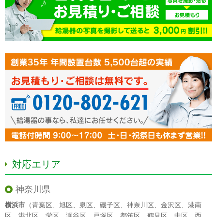
対応エリア
神奈川県
横浜市
（
青葉区
、
旭区
、
泉区
、
磯子区
、
神奈川区
、
金沢区
、
港南
区
、
港北区
、
栄区
、
瀬谷区
、
戸塚区
、
都筑区
、
鶴見区
、
中区
、
西