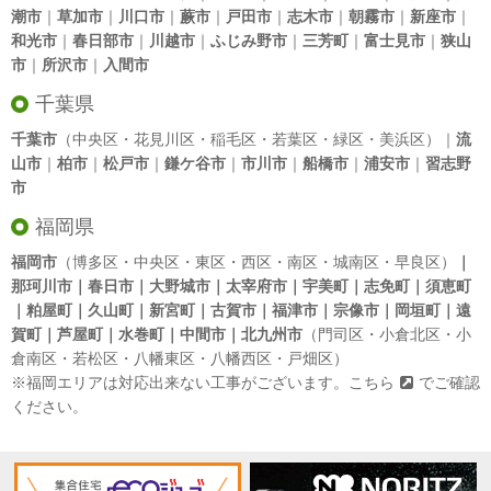
潮市
｜
草加市
｜
川口市
｜
蕨市
｜
戸田市
｜
志木市
｜
朝霧市
｜
新座市
｜
和光市
｜
春日部市
｜
川越市
｜
ふじみ野市
｜
三芳町
｜
富士見市
｜
狭山
市
｜
所沢市
｜
入間市
千葉県
千葉市
（中央区・花見川区・稲毛区・若葉区・緑区・美浜区）｜
流
山市
｜
柏市
｜
松戸市
｜
鎌ケ谷市
｜
市川市
｜
船橋市
｜
浦安市
｜
習志野
市
福岡県
福岡市
（博多区・中央区・東区・西区・南区・城南区・早良区）
｜
那珂川市｜春日市｜大野城市｜太宰府市｜宇美町｜志免町｜須恵町
｜粕屋町｜久山町｜新宮町｜古賀市｜福津市｜宗像市｜岡垣町｜遠
賀町｜芦屋町｜水巻町｜中間市｜北九州市
（門司区・小倉北区・小
倉南区・若松区・八幡東区・八幡西区・戸畑区）
※福岡エリアは対応出来ない工事がございます。
こちら
でご確認
ください。