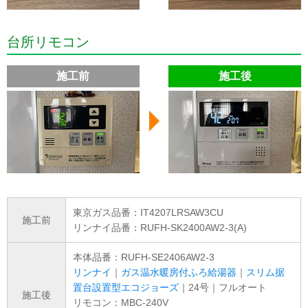
台所リモコン
施工前
施工後
東京ガス品番：IT4207LRSAW3CU
施工前
リンナイ品番：RUFH-SK2400AW2-3(A)
本体品番：RUFH-SE2406AW2-3
リンナイ
｜
ガス温水暖房付ふろ給湯器
｜
スリム据
置台設置型エコジョーズ
｜24号｜フルオート
施工後
リモコン：MBC-240V