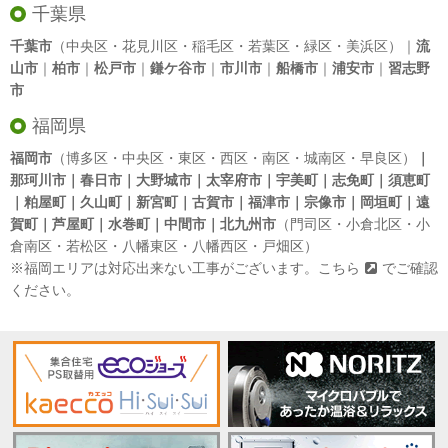
千葉県
千葉市
（中央区・花見川区・稲毛区・若葉区・緑区・美浜区）｜
流
山市
｜
柏市
｜
松戸市
｜
鎌ケ谷市
｜
市川市
｜
船橋市
｜
浦安市
｜
習志野
市
福岡県
福岡市
（博多区・中央区・東区・西区・南区・城南区・早良区）
｜
那珂川市｜春日市｜大野城市｜太宰府市｜宇美町｜志免町｜須恵町
｜粕屋町｜久山町｜新宮町｜古賀市｜福津市｜宗像市｜岡垣町｜遠
賀町｜芦屋町｜水巻町｜中間市｜北九州市
（門司区・小倉北区・小
倉南区・若松区・八幡東区・八幡西区・戸畑区）
※福岡エリアは対応出来ない工事がございます。
こちら
でご確認
ください。