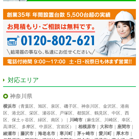
対応エリア
神奈川県
横浜市
（
青葉区
、
旭区
、
泉区
、
磯子区
、
神奈川区
、
金沢区
、
港南
区
、
港北区
、
栄区
、
瀬谷区
、
戸塚区
、
都筑区
、
鶴見区
、
中区
、
西
区
、
保土ヶ谷区
、
緑区
、
南区
）｜
川崎市
（
麻生区
、
川崎区
、
幸区
、
高津区
、
多摩区
、
中原区
、
宮前区
）｜
相模原市
｜
大和市
｜
座間市
｜
綾瀬市
｜
藤沢市
｜
海老名市
｜
寒川町
｜
茅ヶ崎市
｜
愛川町
｜
厚木市
｜