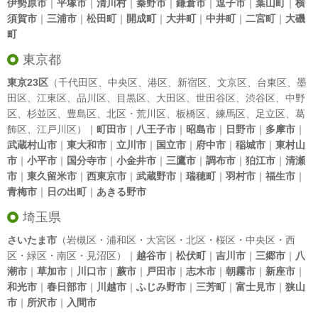
伊勢原市
｜
平塚市
｜
清川村
｜
秦野市
｜
鎌倉市
｜
逗子市
｜
葉山町
｜
横
須賀市
｜
三浦市
｜
松田町
｜
開成町
｜
大井町
｜
中井町
｜
二宮町
｜
大磯
町
東京都
東京23区
（
千代田区
、
中央区
、
港区
、
新宿区
、
文京区
、
台東区
、
墨
田区
、
江東区
、
品川区
、
目黒区
、
大田区
、
世田谷区
、
渋谷区
、
中野
区
、
杉並区
、
豊島区
、
北区
・
荒川区
、
板橋区
、
練馬区
、
足立区
、
葛
飾区
、
江戸川区
）｜
町田市
｜
八王子市
｜
昭島市
｜
日野市
｜
多摩市
｜
武蔵村山市
｜
東大和市
｜
立川市
｜
国立市
｜
府中市
｜
稲城市
｜
東村山
市
｜
小平市
｜
国分寺市
｜
小金井市
｜
三鷹市
｜
調布市
｜
狛江市
｜
清瀬
市
｜
東久留米市
｜
西東京市
｜
武蔵野市
｜
瑞穂町
｜
羽村市
｜
福生市
｜
青梅市
｜
日の出町
｜
あきる野市
埼玉県
さいたま市
（岩槻区・浦和区・大宮区・北区・桜区・中央区・西
区・緑区・南区・見沼区）｜
越谷市
｜
松伏町
｜
吉川市
｜
三郷市
｜
八
潮市
｜
草加市
｜
川口市
｜
蕨市
｜
戸田市
｜
志木市
｜
朝霧市
｜
新座市
｜
和光市
｜
春日部市
｜
川越市
｜
ふじみ野市
｜
三芳町
｜
富士見市
｜
狭山
市
｜
所沢市
｜
入間市