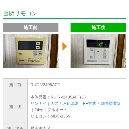
台所リモコン
施工前
施工後
施工前
RUF-V2405AFF
本体品番：RUF-V2405AFF(C)
リンナイ
｜
ガスふろ給湯器
｜
FF方式・屋内壁掛型
施工後
｜24号｜フルオート
リモコン：MBC-155V
施工場所
横浜市南区