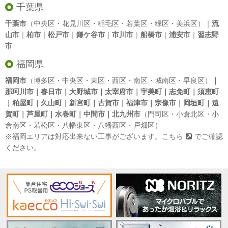
千葉県
千葉市
（中央区・花見川区・稲毛区・若葉区・緑区・美浜区）｜
流
山市
｜
柏市
｜
松戸市
｜
鎌ケ谷市
｜
市川市
｜
船橋市
｜
浦安市
｜
習志野
市
福岡県
福岡市
（博多区・中央区・東区・西区・南区・城南区・早良区）
｜
那珂川市｜春日市｜大野城市｜太宰府市｜宇美町｜志免町｜須恵町
｜粕屋町｜久山町｜新宮町｜古賀市｜福津市｜宗像市｜岡垣町｜遠
賀町｜芦屋町｜水巻町｜中間市｜北九州市
（門司区・小倉北区・小
倉南区・若松区・八幡東区・八幡西区・戸畑区）
※福岡エリアは対応出来ない工事がございます。
こちら
でご確認
ください。