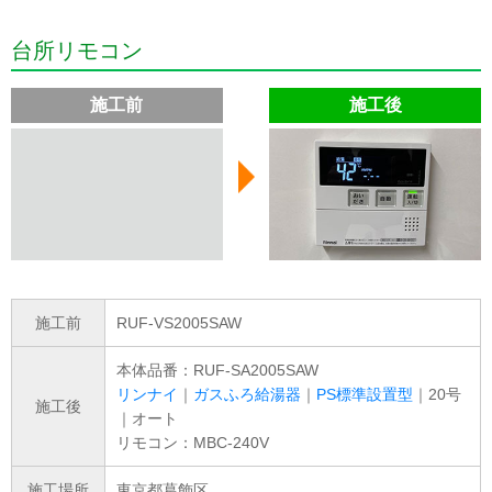
台所リモコン
施工前
施工後
施工前
RUF-VS2005SAW
本体品番：RUF-SA2005SAW
リンナイ
｜
ガスふろ給湯器
｜
PS標準設置型
｜20号
施工後
｜オート
リモコン：MBC-240V
施工場所
東京都葛飾区