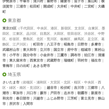
伊勢原市
｜
平塚市
｜
清川村
｜
秦野市
｜
鎌倉市
｜
逗子市
｜
葉山町
｜
横
須賀市
｜
三浦市
｜
松田町
｜
開成町
｜
大井町
｜
中井町
｜
二宮町
｜
大磯
町
東京都
東京23区
（
千代田区
、
中央区
、
港区
、
新宿区
、
文京区
、
台東区
、
墨
田区
、
江東区
、
品川区
、
目黒区
、
大田区
、
世田谷区
、
渋谷区
、
中野
区
、
杉並区
、
豊島区
、
北区
・
荒川区
、
板橋区
、
練馬区
、
足立区
、
葛
飾区
、
江戸川区
）｜
町田市
｜
八王子市
｜
昭島市
｜
日野市
｜
多摩市
｜
武蔵村山市
｜
東大和市
｜
立川市
｜
国立市
｜
府中市
｜
稲城市
｜
東村山
市
｜
小平市
｜
国分寺市
｜
小金井市
｜
三鷹市
｜
調布市
｜
狛江市
｜
清瀬
市
｜
東久留米市
｜
西東京市
｜
武蔵野市
｜
瑞穂町
｜
羽村市
｜
福生市
｜
青梅市
｜
日の出町
｜
あきる野市
埼玉県
さいたま市
（岩槻区・浦和区・大宮区・北区・桜区・中央区・西
区・緑区・南区・見沼区）｜
越谷市
｜
松伏町
｜
吉川市
｜
三郷市
｜
八
潮市
｜
草加市
｜
川口市
｜
蕨市
｜
戸田市
｜
志木市
｜
朝霧市
｜
新座市
｜
和光市
｜
春日部市
｜
川越市
｜
ふじみ野市
｜
三芳町
｜
富士見市
｜
狭山
市
｜
所沢市
｜
入間市