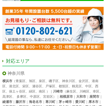
対応エリア
神奈川県
横浜市
（
青葉区
、
旭区
、
泉区
、
磯子区
、
神奈川区
、
金沢区
、
港南
区
、
港北区
、
栄区
、
瀬谷区
、
戸塚区
、
都筑区
、
鶴見区
、
中区
、
西
区
、
保土ヶ谷区
、
緑区
、
南区
）｜
川崎市
（
麻生区
、
川崎区
、
幸区
、
高津区
、
多摩区
、
中原区
、
宮前区
）｜
相模原市
｜
大和市
｜
座間市
｜
綾瀬市
｜
藤沢市
｜
海老名市
｜
寒川町
｜
茅ヶ崎市
｜
愛川町
｜
厚木市
｜