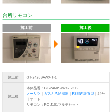
台所リモコン
施工前
施工後
施工前
GT-2428SAWX-T-1
本体品番：GT-2460SAWX-T-2 BL
ノーリツ
｜
ガスふろ給湯器
｜
PS扉内設置型
｜24号
施工後
｜オート
リモコン：RC-J101マルチセット