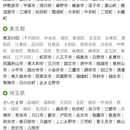
伊勢原市
｜
平塚市
｜
清川村
｜
秦野市
｜
鎌倉市
｜
逗子市
｜
葉山町
｜
横
須賀市
｜
三浦市
｜
松田町
｜
開成町
｜
大井町
｜
中井町
｜
二宮町
｜
大磯
町
東京都
東京23区
（
千代田区
、
中央区
、
港区
、
新宿区
、
文京区
、
台東区
、
墨
田区
、
江東区
、
品川区
、
目黒区
、
大田区
、
世田谷区
、
渋谷区
、
中野
区
、
杉並区
、
豊島区
、
北区
・
荒川区
、
板橋区
、
練馬区
、
足立区
、
葛
飾区
、
江戸川区
）｜
町田市
｜
八王子市
｜
昭島市
｜
日野市
｜
多摩市
｜
武蔵村山市
｜
東大和市
｜
立川市
｜
国立市
｜
府中市
｜
稲城市
｜
東村山
市
｜
小平市
｜
国分寺市
｜
小金井市
｜
三鷹市
｜
調布市
｜
狛江市
｜
清瀬
市
｜
東久留米市
｜
西東京市
｜
武蔵野市
｜
瑞穂町
｜
羽村市
｜
福生市
｜
青梅市
｜
日の出町
｜
あきる野市
埼玉県
さいたま市
（岩槻区・浦和区・大宮区・北区・桜区・中央区・西
区・緑区・南区・見沼区）｜
越谷市
｜
松伏町
｜
吉川市
｜
三郷市
｜
八
潮市
｜
草加市
｜
川口市
｜
蕨市
｜
戸田市
｜
志木市
｜
朝霧市
｜
新座市
｜
和光市
｜
春日部市
｜
川越市
｜
ふじみ野市
｜
三芳町
｜
富士見市
｜
狭山
市
｜
所沢市
｜
入間市