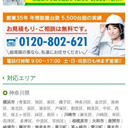
対応エリア
神奈川県
横浜市
（
青葉区
、
旭区
、
泉区
、
磯子区
、
神奈川区
、
金沢区
、
港南
区
、
港北区
、
栄区
、
瀬谷区
、
戸塚区
、
都筑区
、
鶴見区
、
中区
、
西
区
、
保土ヶ谷区
、
緑区
、
南区
）｜
川崎市
（
麻生区
、
川崎区
、
幸区
、
高津区
、
多摩区
、
中原区
、
宮前区
）｜
相模原市
｜
大和市
｜
座間市
｜
綾瀬市
｜
藤沢市
｜
海老名市
｜
寒川町
｜
茅ヶ崎市
｜
愛川町
｜
厚木市
｜