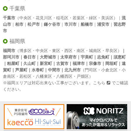
千葉県
千葉市
（中央区・花見川区・稲毛区・若葉区・緑区・美浜区）｜
流
山市
｜
柏市
｜
松戸市
｜
鎌ケ谷市
｜
市川市
｜
船橋市
｜
浦安市
｜
習志野
市
福岡県
福岡市
（博多区・中央区・東区・西区・南区・城南区・早良区）
｜
那珂川市｜春日市｜大野城市｜太宰府市｜宇美町｜志免町｜須恵町
｜粕屋町｜久山町｜新宮町｜古賀市｜福津市｜宗像市｜岡垣町｜遠
賀町｜芦屋町｜水巻町｜中間市｜北九州市
（門司区・小倉北区・小
倉南区・若松区・八幡東区・八幡西区・戸畑区）
※福岡エリアは対応出来ない工事がございます。
こちら
でご確認
ください。