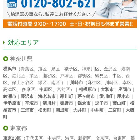
対応エリア
神奈川県
横浜市
（
青葉区
、
旭区
、
泉区
、
磯子区
、
神奈川区
、
金沢区
、
港南
区
、
港北区
、
栄区
、
瀬谷区
、
戸塚区
、
都筑区
、
鶴見区
、
中区
、
西
区
、
保土ヶ谷区
、
緑区
、
南区
）｜
川崎市
（
麻生区
、
川崎区
、
幸区
、
高津区
、
多摩区
、
中原区
、
宮前区
）｜
相模原市
｜
大和市
｜
座間市
｜
綾瀬市
｜
藤沢市
｜
海老名市
｜
寒川町
｜
茅ヶ崎市
｜
愛川町
｜
厚木市
｜
伊勢原市
｜
平塚市
｜
清川村
｜
秦野市
｜
鎌倉市
｜
逗子市
｜
葉山町
｜
横
須賀市
｜
三浦市
｜
松田町
｜
開成町
｜
大井町
｜
中井町
｜
二宮町
｜
大磯
町
東京都
東京23区
（
千代田区
、
中央区
、
港区
、
新宿区
、
文京区
、
台東区
、
墨