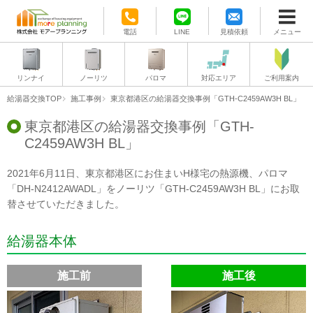
電話
LINE
見積依頼
メニュー
リンナイ
ノーリツ
パロマ
対応エリア
ご利用案内
給湯器交換TOP
施工事例
東京都港区の給湯器交換事例「GTH-C2459AW3H BL」
東京都港区の給湯器交換事例「GTH-
C2459AW3H BL」
2021年6月11日、東京都港区にお住まいH様宅の熱源機、パロマ
「DH-N2412AWADL」をノーリツ「GTH-C2459AW3H BL」にお取
替させていただきました。
給湯器本体
施工前
施工後