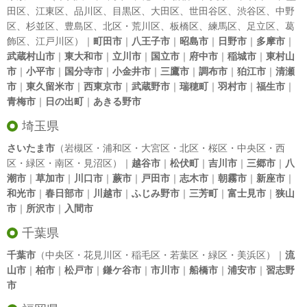
田区
、
江東区
、
品川区
、
目黒区
、
大田区
、
世田谷区
、
渋谷区
、
中野
区
、
杉並区
、
豊島区
、
北区
・
荒川区
、
板橋区
、
練馬区
、
足立区
、
葛
飾区
、
江戸川区
）｜
町田市
｜
八王子市
｜
昭島市
｜
日野市
｜
多摩市
｜
武蔵村山市
｜
東大和市
｜
立川市
｜
国立市
｜
府中市
｜
稲城市
｜
東村山
市
｜
小平市
｜
国分寺市
｜
小金井市
｜
三鷹市
｜
調布市
｜
狛江市
｜
清瀬
市
｜
東久留米市
｜
西東京市
｜
武蔵野市
｜
瑞穂町
｜
羽村市
｜
福生市
｜
青梅市
｜
日の出町
｜
あきる野市
埼玉県
さいたま市
（岩槻区・浦和区・大宮区・北区・桜区・中央区・西
区・緑区・南区・見沼区）｜
越谷市
｜
松伏町
｜
吉川市
｜
三郷市
｜
八
潮市
｜
草加市
｜
川口市
｜
蕨市
｜
戸田市
｜
志木市
｜
朝霧市
｜
新座市
｜
和光市
｜
春日部市
｜
川越市
｜
ふじみ野市
｜
三芳町
｜
富士見市
｜
狭山
市
｜
所沢市
｜
入間市
千葉県
千葉市
（中央区・花見川区・稲毛区・若葉区・緑区・美浜区）｜
流
山市
｜
柏市
｜
松戸市
｜
鎌ケ谷市
｜
市川市
｜
船橋市
｜
浦安市
｜
習志野
市