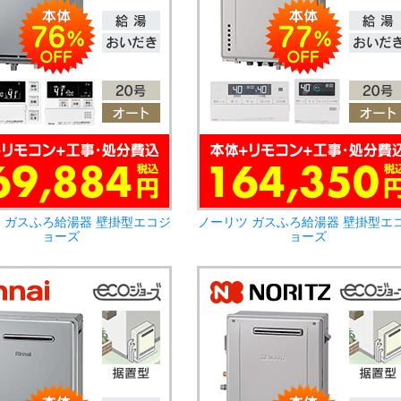
 ガスふろ給湯器 壁掛型エコジ
ノーリツ ガスふろ給湯器 壁掛型エ
ョーズ
ョーズ