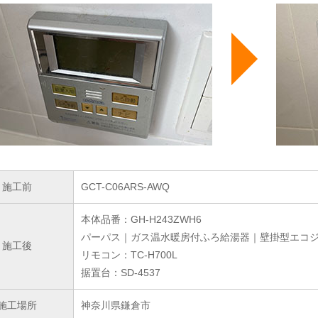
施工前
GCT-C06ARS-AWQ
本体品番：GH-H243ZWH6
パーパス｜ガス温水暖房付ふろ給湯器｜壁掛型エコジ
施工後
リモコン：TC-H700L
据置台：SD-4537
施工場所
神奈川県鎌倉市