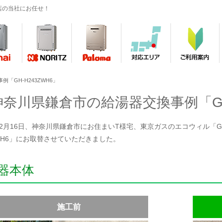
店の当社にお任せ！
「GH-H243ZWH6」
神奈川県鎌倉市の給湯器交換事例「GH-
年12月16日、神奈川県鎌倉市にお住まいT様宅、東京ガスのエコウィル「GCT
ZWH6」にお取替させていただきました。
器本体
施工前