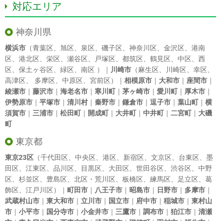
対応エリア
神奈川県
横浜市
（
青葉区
、
旭区
、
泉区
、
磯子区
、
神奈川区
、
金沢区
、
港南
区
、
港北区
、
栄区
、
瀬谷区
、
戸塚区
、
都筑区
、
鶴見区
、
中区
、
西
区
、
保土ヶ谷区
、
緑区
、
南区
）｜
川崎市
（
麻生区
、
川崎区
、
幸区
、
高津区
、
多摩区
、
中原区
、
宮前区
）｜
相模原市
｜
大和市
｜
座間市
｜
綾瀬市
｜
藤沢市
｜
海老名市
｜
寒川町
｜
茅ヶ崎市
｜
愛川町
｜
厚木市
｜
伊勢原市
｜
平塚市
｜
清川村
｜
秦野市
｜
鎌倉市
｜
逗子市
｜
葉山町
｜
横
須賀市
｜
三浦市
｜
松田町
｜
開成町
｜
大井町
｜
中井町
｜
二宮町
｜
大磯
町
東京都
東京23区
（
千代田区
、
中央区
、
港区
、
新宿区
、
文京区
、
台東区
、
墨
田区
、
江東区
、
品川区
、
目黒区
、
大田区
、
世田谷区
、
渋谷区
、
中野
区
、
杉並区
、
豊島区
、
北区
・
荒川区
、
板橋区
、
練馬区
、
足立区
、
葛
飾区
、
江戸川区
）｜
町田市
｜
八王子市
｜
昭島市
｜
日野市
｜
多摩市
｜
武蔵村山市
｜
東大和市
｜
立川市
｜
国立市
｜
府中市
｜
稲城市
｜
東村山
市
｜
小平市
｜
国分寺市
｜
小金井市
｜
三鷹市
｜
調布市
｜
狛江市
｜
清瀬