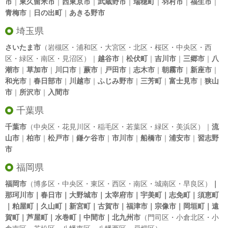
市
｜
東久留米市
｜
西東京市
｜
武蔵野市
｜
瑞穂町
｜
羽村市
｜
福生市
｜
青梅市
｜
日の出町
｜
あきる野市
埼玉県
さいたま市
（岩槻区・浦和区・大宮区・北区・桜区・中央区・西
区・緑区・南区・見沼区）｜
越谷市
｜
松伏町
｜
吉川市
｜
三郷市
｜
八
潮市
｜
草加市
｜
川口市
｜
蕨市
｜
戸田市
｜
志木市
｜
朝霧市
｜
新座市
｜
和光市
｜
春日部市
｜
川越市
｜
ふじみ野市
｜
三芳町
｜
富士見市
｜
狭山
市
｜
所沢市
｜
入間市
千葉県
千葉市
（中央区・花見川区・稲毛区・若葉区・緑区・美浜区）｜
流
山市
｜
柏市
｜
松戸市
｜
鎌ケ谷市
｜
市川市
｜
船橋市
｜
浦安市
｜
習志野
市
福岡県
福岡市
（博多区・中央区・東区・西区・南区・城南区・早良区）
｜
那珂川市｜春日市｜大野城市｜太宰府市｜宇美町｜志免町｜須恵町
｜粕屋町｜久山町｜新宮町｜古賀市｜福津市｜宗像市｜岡垣町｜遠
賀町｜芦屋町｜水巻町｜中間市｜北九州市
（門司区・小倉北区・小