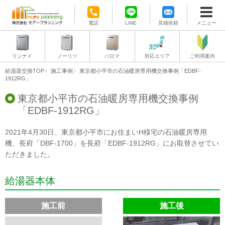
電話
LINE
見積依頼
メニュー
リンナイ
ノーリツ
パロマ
対応エリア
ご利用案内
給湯器交換TOP
施工事例
東京都小平市の石油暖房専用機交換事例「EDBF-
1912RG」
東京都小平市の石油暖房専用機交換事例
「EDBF-1912RG」
2021年4月30日、東京都小平市にお住まいH様宅の石油暖房専用
機、長府「DBF-1700」を長府「EDBF-1912RG」にお取替させてい
ただきました。
給湯器本体
施工前
施工後