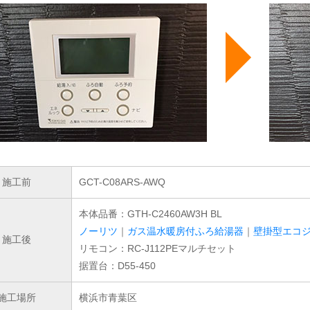
施工前
GCT-C08ARS-AWQ
本体品番：GTH-C2460AW3H BL
ノーリツ
｜
ガス温水暖房付ふろ給湯器
｜
壁掛型エコ
施工後
リモコン：RC-J112PEマルチセット
据置台：D55-450
施工場所
横浜市青葉区