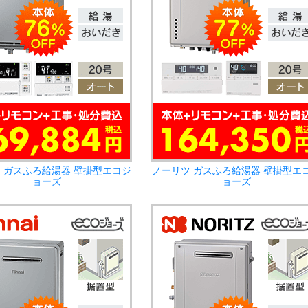
 ガスふろ給湯器 壁掛型エコジ
ノーリツ ガスふろ給湯器 壁掛型エ
ョーズ
ョーズ