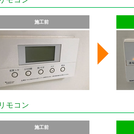
施工前
リモコン
施工前