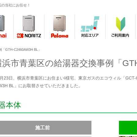
店の当社にお任せ！
TH-C2460AW3H BL」
横浜市青葉区の給湯器交換事例「GTH-C
年4月23日、横浜市青葉区にお住まいI様宅、東京ガスのエコウィル「GCT-C0
0AW3H BL」にお取替させていただきました。
器本体
施工前