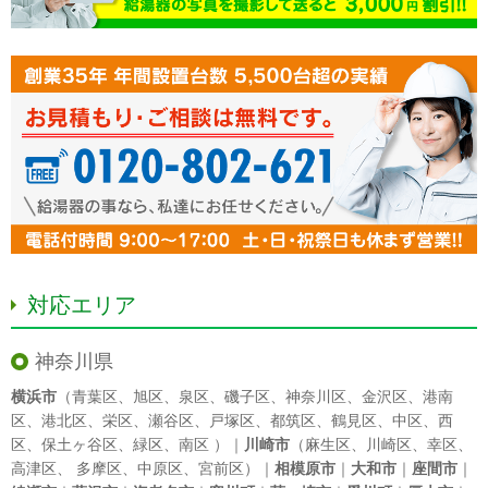
対応エリア
神奈川県
横浜市
（
青葉区
、
旭区
、
泉区
、
磯子区
、
神奈川区
、
金沢区
、
港南
区
、
港北区
、
栄区
、
瀬谷区
、
戸塚区
、
都筑区
、
鶴見区
、
中区
、
西
区
、
保土ヶ谷区
、
緑区
、
南区
）｜
川崎市
（
麻生区
、
川崎区
、
幸区
、
高津区
、
多摩区
、
中原区
、
宮前区
）｜
相模原市
｜
大和市
｜
座間市
｜