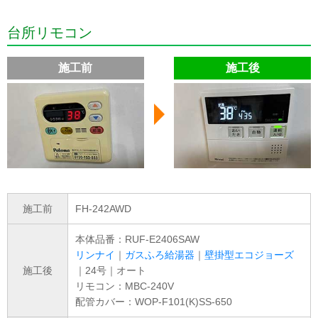
台所リモコン
施工前
施工後
施工前
FH-242AWD
本体品番：RUF-E2406SAW
リンナイ
｜
ガスふろ給湯器
｜
壁掛型エコジョーズ
施工後
｜24号｜オート
リモコン：MBC-240V
配管カバー：WOP-F101(K)SS-650