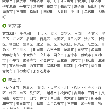
綾瀬市
｜
藤沢市
｜
海老名市
｜
寒川町
｜
茅ヶ崎市
｜
愛川町
｜
厚木市
｜
伊勢原市
｜
平塚市
｜
清川村
｜
秦野市
｜
鎌倉市
｜
逗子市
｜
葉山町
｜
横
須賀市
｜
三浦市
｜
松田町
｜
開成町
｜
大井町
｜
中井町
｜
二宮町
｜
大磯
町
東京都
東京23区
（
千代田区
、
中央区
、
港区
、
新宿区
、
文京区
、
台東区
、
墨
田区
、
江東区
、
品川区
、
目黒区
、
大田区
、
世田谷区
、
渋谷区
、
中野
区
、
杉並区
、
豊島区
、
北区
・
荒川区
、
板橋区
、
練馬区
、
足立区
、
葛
飾区
、
江戸川区
）｜
町田市
｜
八王子市
｜
昭島市
｜
日野市
｜
多摩市
｜
武蔵村山市
｜
東大和市
｜
立川市
｜
国立市
｜
府中市
｜
稲城市
｜
東村山
市
｜
小平市
｜
国分寺市
｜
小金井市
｜
三鷹市
｜
調布市
｜
狛江市
｜
清瀬
市
｜
東久留米市
｜
西東京市
｜
武蔵野市
｜
瑞穂町
｜
羽村市
｜
福生市
｜
青梅市
｜
日の出町
｜
あきる野市
埼玉県
さいたま市
（岩槻区・浦和区・大宮区・北区・桜区・中央区・西
区・緑区・南区・見沼区）｜
越谷市
｜
松伏町
｜
吉川市
｜
三郷市
｜
八
潮市
｜
草加市
｜
川口市
｜
蕨市
｜
戸田市
｜
志木市
｜
朝霧市
｜
新座市
｜
和光市
｜
春日部市
｜
川越市
｜
ふじみ野市
｜
三芳町
｜
富士見市
｜
狭山