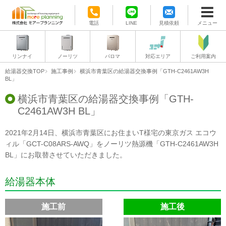
電話
LINE
見積依頼
メニュー
リンナイ
ノーリツ
パロマ
対応エリア
ご利用案内
給湯器交換TOP
施工事例
横浜市青葉区の給湯器交換事例「GTH-C2461AW3H
BL」
横浜市青葉区の給湯器交換事例「GTH-
C2461AW3H BL」
2021年2月14日、横浜市青葉区にお住まいT様宅の東京ガス エコウ
ィル「GCT-C08ARS-AWQ」をノーリツ熱源機「GTH-C2461AW3H
BL」にお取替させていただきました。
給湯器本体
施工前
施工後