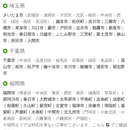
埼玉県
さいたま市
（岩槻区・浦和区・大宮区・北区・桜区・中央区・西
区・緑区・南区・見沼区）｜
越谷市
｜
松伏町
｜
吉川市
｜
三郷市
｜
八
潮市
｜
草加市
｜
川口市
｜
蕨市
｜
戸田市
｜
志木市
｜
朝霧市
｜
新座市
｜
和光市
｜
春日部市
｜
川越市
｜
ふじみ野市
｜
三芳町
｜
富士見市
｜
狭山
市
｜
所沢市
｜
入間市
千葉県
千葉市
（中央区・花見川区・稲毛区・若葉区・緑区・美浜区）｜
流
山市
｜
柏市
｜
松戸市
｜
鎌ケ谷市
｜
市川市
｜
船橋市
｜
浦安市
｜
習志野
市
福岡県
福岡市
（博多区・中央区・東区・西区・南区・城南区・早良区）
｜
那珂川市｜春日市｜大野城市｜太宰府市｜宇美町｜志免町｜須恵町
｜粕屋町｜久山町｜新宮町｜古賀市｜福津市｜宗像市｜岡垣町｜遠
賀町｜芦屋町｜水巻町｜中間市｜北九州市
（門司区・小倉北区・小
倉南区・若松区・八幡東区・八幡西区・戸畑区）
※福岡エリアは対応出来ない工事がございます。
こちら
でご確認