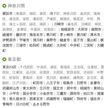
神奈川県
横浜市
（
青葉区
、
旭区
、
泉区
、
磯子区
、
神奈川区
、
金沢区
、
港南
区
、
港北区
、
栄区
、
瀬谷区
、
戸塚区
、
都筑区
、
鶴見区
、
中区
、
西
区
、
保土ヶ谷区
、
緑区
、
南区
）｜
川崎市
（
麻生区
、
川崎区
、
幸区
、
高津区
、
多摩区
、
中原区
、
宮前区
）｜
相模原市
｜
大和市
｜
座間市
｜
綾瀬市
｜
藤沢市
｜
海老名市
｜
寒川町
｜
茅ヶ崎市
｜
愛川町
｜
厚木市
｜
伊勢原市
｜
平塚市
｜
清川村
｜
秦野市
｜
鎌倉市
｜
逗子市
｜
葉山町
｜
横
須賀市
｜
三浦市
｜
松田町
｜
開成町
｜
大井町
｜
中井町
｜
二宮町
｜
大磯
町
東京都
東京23区
（
千代田区
、
中央区
、
港区
、
新宿区
、
文京区
、
台東区
、
墨
田区
、
江東区
、
品川区
、
目黒区
、
大田区
、
世田谷区
、
渋谷区
、
中野
区
、
杉並区
、
豊島区
、
北区
・
荒川区
、
板橋区
、
練馬区
、
足立区
、
葛
飾区
、
江戸川区
）｜
町田市
｜
八王子市
｜
昭島市
｜
日野市
｜
多摩市
｜
武蔵村山市
｜
東大和市
｜
立川市
｜
国立市
｜
府中市
｜
稲城市
｜
東村山
市
｜
小平市
｜
国分寺市
｜
小金井市
｜
三鷹市
｜
調布市
｜
狛江市
｜
清瀬
市
｜
東久留米市
｜
西東京市
｜
武蔵野市
｜
瑞穂町
｜
羽村市
｜
福生市
｜
青梅市
｜
日の出町
｜
あきる野市